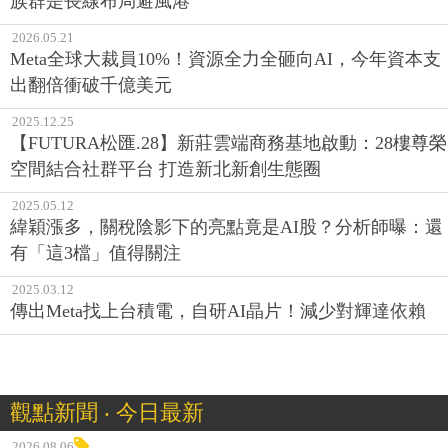
族群是長線布局避風港
2026.05.21
Meta全球大裁員10%！資源全力全砸向AI，今年資本支
出翻倍衝破千億美元
2025.12.25
【FUTURA松匯.28】新莊雲端商務基地啟動：28樓尊榮
空間結合社群平台 打造新北新創生態圈
2025.05.12
緯穎漲多，關稅陰影下的亮點竟是AI股？分析師曝：還
有「這3檔」值得關注
2025.03.12
傳出Meta找上台積電，自研AI晶片！減少對輝達依賴
觀點新聞 ‧ 今日最新
2026.08.06