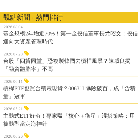
觀點新聞 ‧ 熱門排行
2026.08.04
基金規模2年增近70%！第一金投信董事長尤昭文：投信
迎向大資產管理時代
2026.07.28
台股「四貸同堂」恐複製韓國去槓桿風暴？陳威良揭
「融資體脂率」不高
2026.06.11
槓桿ETF也買台積電現貨？00631L曝險破百，成「含積
量」冠軍
2026.05.21
主動式ETF好夯！專家曝「核心＋衛星」混搭策略：用
被動型當定海神針
2026.06.26