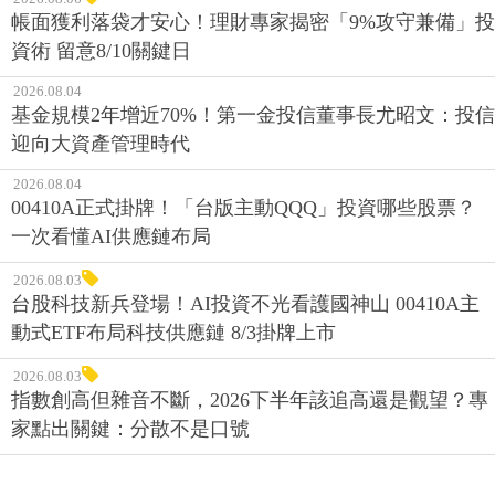
帳面獲利落袋才安心！理財專家揭密「9%攻守兼備」投
資術 留意8/10關鍵日
2026.08.04
基金規模2年增近70%！第一金投信董事長尤昭文：投信
迎向大資產管理時代
2026.08.04
00410A正式掛牌！「台版主動QQQ」投資哪些股票？
一次看懂AI供應鏈布局
2026.08.03
台股科技新兵登場！AI投資不光看護國神山 00410A主
動式ETF布局科技供應鏈 8/3掛牌上市
2026.08.03
指數創高但雜音不斷，2026下半年該追高還是觀望？專
家點出關鍵：分散不是口號