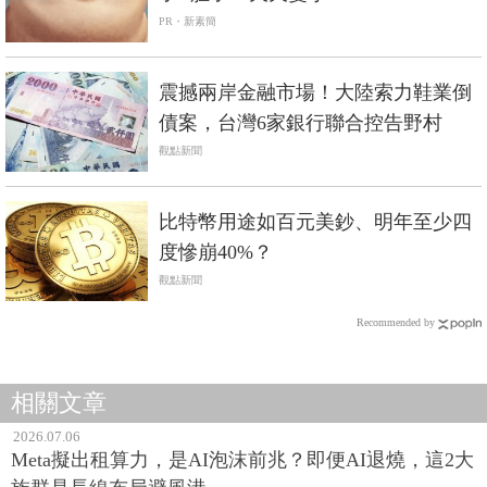
PR・新素簡
震撼兩岸金融市場！大陸索力鞋業倒
債案，台灣6家銀行聯合控告野村
觀點新聞
比特幣用途如百元美鈔、明年至少四
度慘崩40%？
觀點新聞
Recommended by
相關文章
2026.07.06
Meta擬出租算力，是AI泡沫前兆？即便AI退燒，這2大