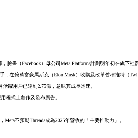
，臉書（Facebook）母公司Meta Platforms計劃明年初在旗下
手，在億萬富豪馬斯克（Elon Musk）收購及改革舊稱推特（Tw
eads每月活躍用戶已達到2.75億，意味其成長迅速。
個應用程式上創作及發布廣告。
。
，Meta不預期Threads成為2025年營收的「主要推動力」。