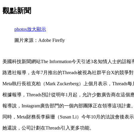
觀點新聞
photos
放大顯示
圖片來源：Adobe Firefly
美國科技新聞網站The Information今天引述3名知情人士的話報導
路透社報導，去年7月推出的Threads被視為社群平台X的競爭對
Meta執行長祖克柏（Mark Zuckerberg）上個月表示，Thr
根據報導，Threads預計從明年1月起，允許少數廣告商在這
報導說，Instagram廣告部門的一個內部團隊正在領導這項計畫
同時，Meta財務長李蘇珊（Susan Li）今年10月的法說會後表示
她還說，公司計劃在Threads引入更多功能。