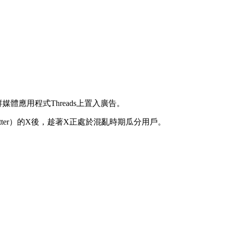
社群媒體應用程式Threads上置入廣告。
itter）的X後，趁著X正處於混亂時期瓜分用戶。