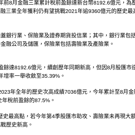
前8月金融三業累計稅前盈餘達新台幣8192.6億元，為
金融三業全年獲利仍有望挑戰2021年逾9360億元的歷史最
涵蓋銀行業、保險業及證券期貨投信業；其中，銀行業包
券金融公司及儲匯，保險業包括壽險業及產險業。
餘達8192.6億元，續創歷年同期新高，但因8月股匯市
增率一舉收斂至35.39%。
023年全年的歷史次高成績7036億元，今年累計至8月金
全年稅前盈餘的87.5%。
，為歷史最高點，若今年第4季股匯市助攻、壽險業未再現大
挑戰歷史新高。