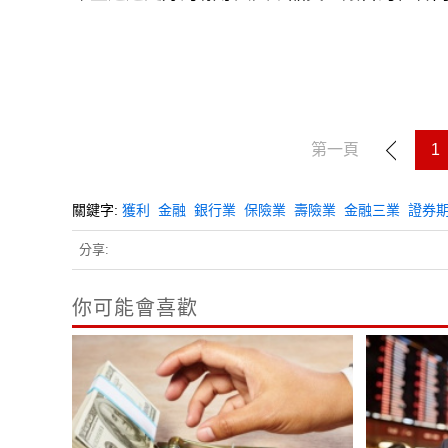
第一頁
1
關鍵字:
獲利
金融
銀行業
保險業
壽險業
金融三業
證券
分享:
你可能會喜歡