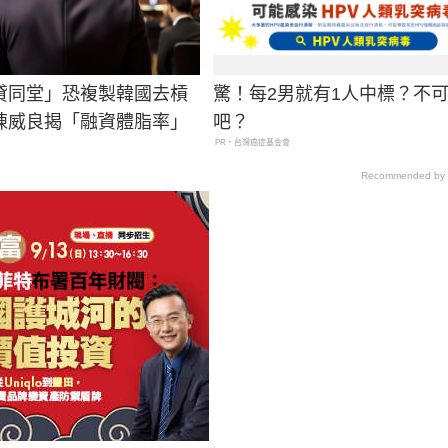
貸同堂」恐複製韓國去槓
驚！每2男就有1人中標？不
陳威良揭「融資體脂率」
吧？
PR・台灣癌症基金會
Recommended by