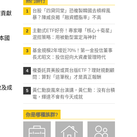
熱門排行
台股「四貸同堂」恐複製韓國去槓桿風
1
利貢獻
暴？陳威良揭「融資體脂率」不高
主動式ETF好夯！專家曝「核心＋衛星」
2
混搭策略：用被動型當定海神針
本國
基金規模2年增近70%！第一金投信董事
3
長尤昭文：投信迎向大資產管理時代
複委託買美股或買台版ETF？理財規劃顧
4
問：算對「這筆稅」才是真正報酬
數及成
黃仁勳旋風來台演講，黃仁勳：沒有台積
5
電，輝達不會有今天成就
你是哪種族群?