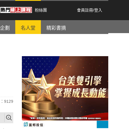
粉絲團
會員註冊
/
登入
企劃
名人堂
精彩書摘
：9129