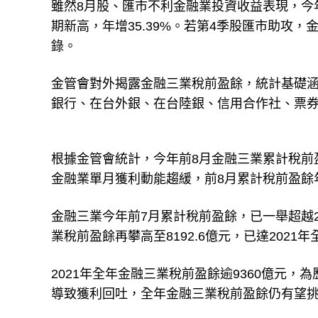
雖然8月股、匯市不利金融業投資收益表現，今年
期新高，年增35.39%。若第4季股匯市助攻，
錄。
金管會對外揭露金融三業稅前盈餘，統計基礎
銀行、在台外銀、在台陸銀、信用合作社、票
根據金管會統計，今年前8月金融三業累計稅前盈
金融業單月獲利動能趨緩，前8月累計稅前盈餘年
金融三業今年前7月累計稅前盈餘，已一舉超越2
業稅前盈餘再攀高至8192.6億元，已達2021年
2021年全年金融三業稅前盈餘逾9360億元
導致獲利回吐，全年金融三業稅前盈餘仍有望