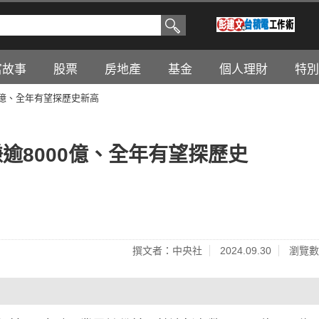
富故事
股票
房地產
基金
個人理財
特別
0億、全年有望探歷史新高
逾8000億、全年有望探歷史
撰文者：中央社
2024.09.30
瀏覽數