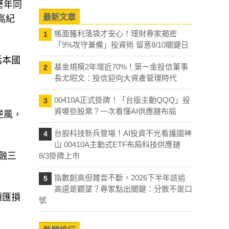
歷年同
最新文章
高紀
帳面獲利落袋才安心！理財專家揭密
1
「9%攻守兼備」投資術 留意8/10關鍵日
括本國
基金規模2年增近70%！第一金投信董事
2
長尤昭文：投信迎向大資產管理時代
00410A正式掛牌！「台版主動QQQ」投
3
資哪些股票？一次看懂AI供應鏈布局
逆風，
台股科技新兵登場！AI投資不光看護國神
4
山 00410A主動式ETF布局科技供應鏈
融三
8/3掛牌上市
指數創高但雜音不斷，2026下半年該追
5
高還是觀望？專家點出關鍵：分散不是口
額匯損
號