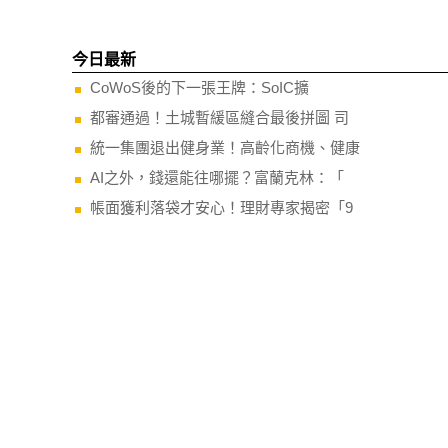
今日最新
CoWoS後的下一張王牌：SoIC擴
都審通過！土城暫緩區縫合最後拼圖 司
統一集團退出健身業！高齡化商機、健康
AI之外，錢還能往哪擺？富蘭克林：「
帳面獲利落袋才安心！理財專家揭密「9