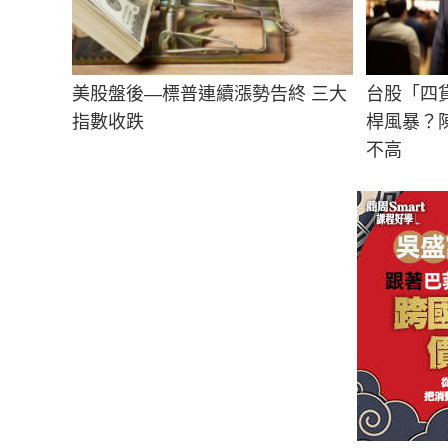
美股盤後—標普連續漲勢告終 三大
台股「四
指數收跌
桿風暴？
不高