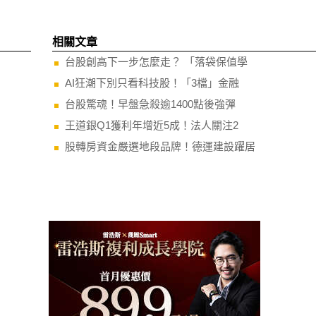
相關文章
台股創高下一步怎麼走？ 「落袋保值學
AI狂潮下別只看科技股！「3檔」金融
台股驚魂！早盤急殺逾1400點後強彈
王道銀Q1獲利年增近5成！法人關注2
股轉房資金嚴選地段品牌！德運建設躍居