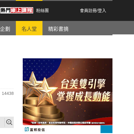
粉絲團
會員註冊
/
登入
企劃
名人堂
精彩書摘
14438