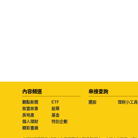
內容頻道
串接查詢
觀點新聞
ETF
選股
理財小工具
致富故事
股票
房地產
基金
個人理財
特別企劃
精彩書摘