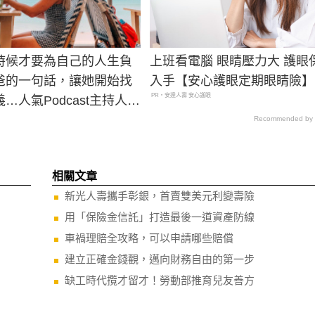
時候才要為自己的人生負
上班看電腦 眼睛壓力大 護眼
爸的一句話，讓她開始找
入手【安心護眼定期眼睛險】
PR・安達人壽 安心護眼
…人氣Podcast主持人：
對就是負責的開始
Recommended by
相關文章
新光人壽攜手彰銀，首賣雙美元利變壽險
用「保險金信託」打造最後一道資產防線
車禍理賠全攻略，可以申請哪些賠償
建立正確金錢觀，邁向財務自由的第一步
缺工時代攬才留才！勞動部推育兒友善方