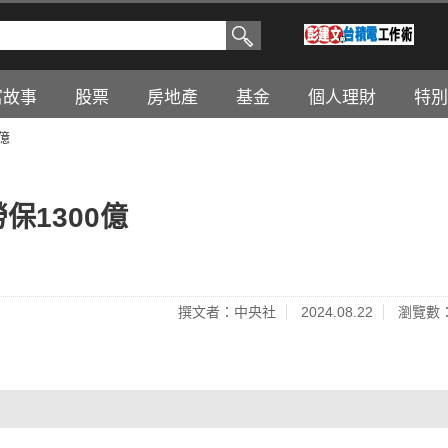
富故事
股票
房地產
基金
個人理財
特別
億
保1300億
撰文者：中央社
2024.08.22
瀏覽數：