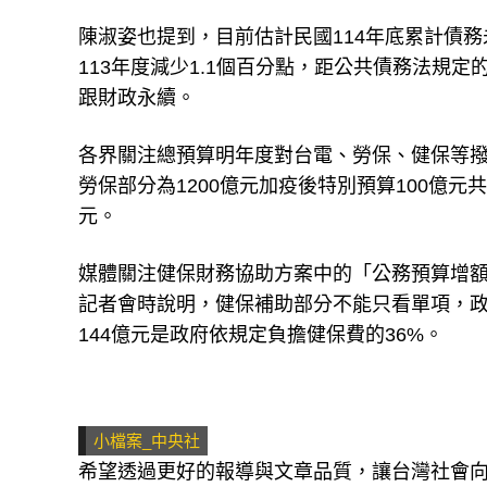
陳淑姿也提到，目前估計民國114年底累計債務未
113年度減少1.1個百分點，距公共債務法規定
跟財政永續。
各界關注總預算明年度對台電、勞保、健保等撥
勞保部分為1200億元加疫後特別預算100億元
元。
媒體關注健保財務協助方案中的「公務預算增額
記者會時說明，健保補助部分不能只看單項，政
144億元是政府依規定負擔健保費的36%。
小檔案_中央社
希望透過更好的報導與文章品質，讓台灣社會