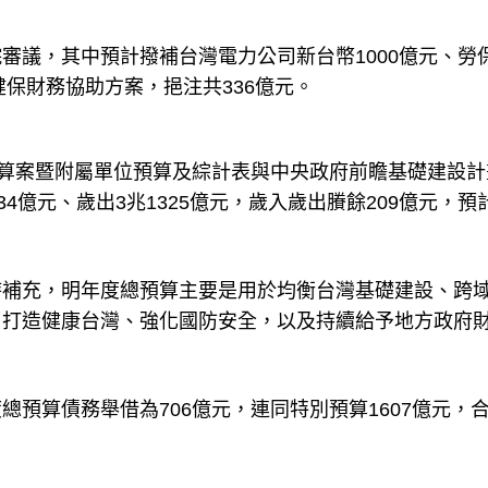
審議，其中預計撥補台灣電力公司新台幣1000億元、勞
健保財務協助方案，挹注共336億元。
預算案暨附屬單位預算及綜計表與中央政府前瞻基礎建設計
4億元、歲出3兆1325億元，歲入歲出賸餘209億元，預
時補充，明年度總預算主要是用於均衡台灣基礎建設、跨
、打造健康台灣、強化國防安全，以及持續給予地方政府
總預算債務舉借為706億元，連同特別預算1607億元，