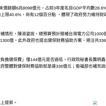
償餘額6兆8098億元，占前3年度名目GDP平均數28.6
的上限40.6%，尚有12個百分點 ，體現了政府努力維持財
補情形，陳淑姿說，總預算預計撥補台灣電力公司1000
共1300億，此外政府也提出健保財務協助方案，挹注共33
負擔健保費」僅144億元是否過低，行政院秘書長龔明鑫
府整體對健保財務協助就是達336億元；衛福部也補充說
向上提昇。