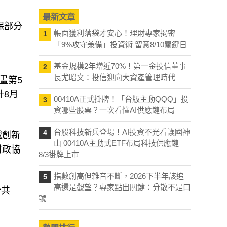
最新文章
保部分
帳面獲利落袋才安心！理財專家揭密
1
「9%攻守兼備」投資術 留意8/10關鍵日
基金規模2年增近70%！第一金投信董事
2
長尤昭文：投信迎向大資產管理時代
畫第5
計8月
00410A正式掛牌！「台版主動QQQ」投
3
資哪些股票？一次看懂AI供應鏈布局
台股科技新兵登場！AI投資不光看護國神
4
域創新
山 00410A主動式ETF布局科技供應鏈
財政協
8/3掛牌上市
指數創高但雜音不斷，2026下半年該追
5
高還是觀望？專家點出關鍵：分散不是口
合共
號