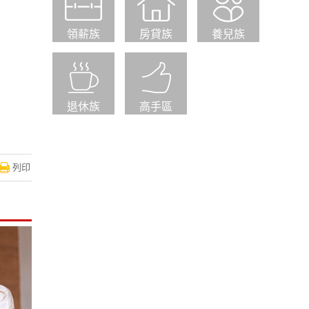
領薪族
房貸族
養兒族
退休族
高手區
列印