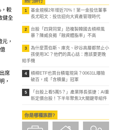
熱門排行
%，較
基金規模2年增近70%！第一金投信董事
1
長尤昭文：投信迎向大資產管理時代
政健全
台股「四貸同堂」恐複製韓國去槓桿風
2
暴？陳威良揭「融資體脂率」不高
億元，
為什麼賈伯斯、庫克、矽谷高層都禁止小
3
6億
孩使用3C？他們的真心話：應該要更晚
給手機
出席
槓桿ETF也買台積電現貨？00631L曝險
4
破百，成「含積量」冠軍
明，
「台股上看5萬5？」產業隊長張捷：AI重
5
新定價台股！下半年聚焦3大關鍵零組件
你是哪種族群?