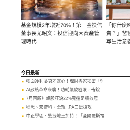
基金規模2年增近70%！第一金投信
「你什麼
董事長尤昭文：投信迎向大資產管
責？」爸
理時代
尋生活意義
承認和面
今日最新
帳面獲利落袋才安心！理財專家揭密「9
AI散熱革命來襲！功耗飆破極限，奇鋐
7月回顧》韓股狂瀉22%竟還是績效冠
穩懋、宏捷科、全新...PA三雄搶攻
中正學區、雙捷地王加持！「全陽羅斯福