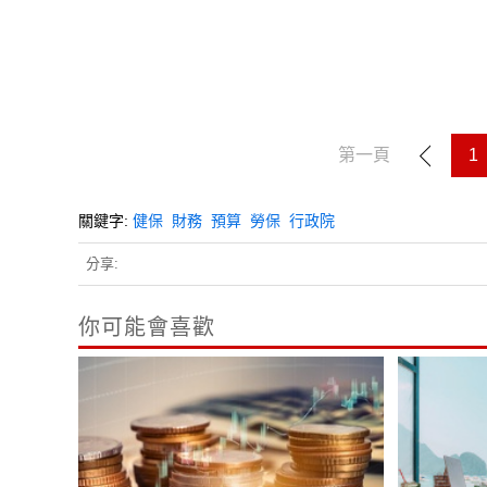
第一頁
1
關鍵字:
健保
財務
預算
勞保
行政院
分享:
你可能會喜歡