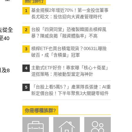
熱門排行
基金規模2年增近70%！第一金投信董事
1
長尤昭文：投信迎向大資產管理時代
台股「四貸同堂」恐複製韓國去槓桿風
先從全
2
暴？陳威良揭「融資體脂率」不高
40
槓桿ETF也買台積電現貨？00631L曝險
3
破百，成「含積量」冠軍
主動式ETF好夯！專家曝「核心＋衛星」
4
月及8
混搭策略：用被動型當定海神針
「台股上看5萬5？」產業隊長張捷：AI重
5
新定價台股！下半年聚焦3大關鍵零組件
你是哪種族群?