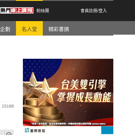
粉絲團
會員註冊
/
登入
企劃
名人堂
精彩書摘
15188