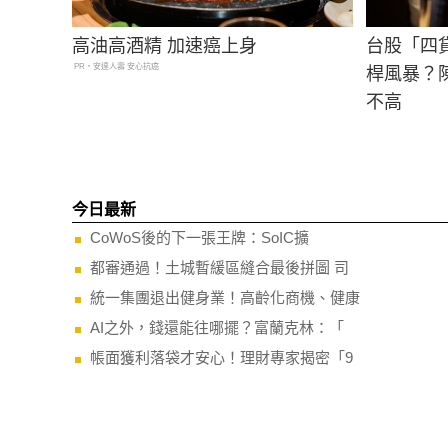
高油高酒精 加速癌上身
台股「四
PR・安達人壽 安心抗癌
桿風暴？
不高
今日最新
CoWoS後的下一張王牌：SoIC擴
都審通過！土城暫緩區縫合最後拼圖 司
統一集團退出健身業！高齡化商機、健康
AI之外，錢還能往哪擺？富蘭克林：「
帳面獲利落袋才安心！理財專家揭密「9