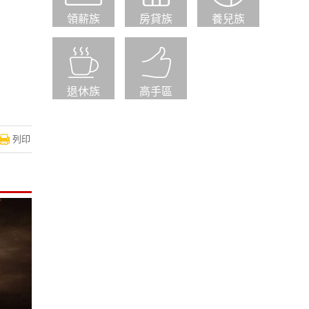
領薪族
房貸族
養兒族
退休族
高手區
列印