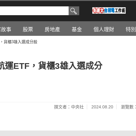
富故事
股票
房地產
基金
個人理財
特別
F，貨櫃3雄入選成分股
運ETF，貨櫃3雄入選成分
撰文者：中央社
2024.08.20
瀏覽數：