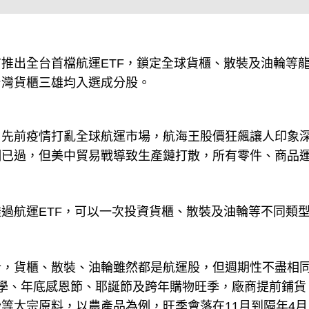
推出全台首檔航運ETF，鎖定全球貨櫃、散裝及油輪等
台灣貨櫃三雄均入選成分股。
，先前疫情打亂全球航運市場，航海王股價狂飆讓人印象
潮已過，但美中貿易戰導致生產鏈打散，所有零件、商品
過航運ETF，可以一次投資貨櫃、散裝及油輪等不同類
析，貨櫃、散裝、油輪雖然都是航運股，但週期性不盡相
學、年底感恩節、耶誕節及跨年購物旺季，廠商提前鋪貨
等大宗原料，以農產品為例，旺季會落在11月到隔年4月