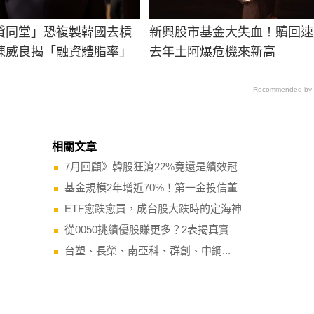
貸同堂」恐複製韓國去槓
新興股市基金大失血！贖回速
陳威良揭「融資體脂率」
去年土阿爆危機來新高
Recommended by
相關文章
7月回顧》韓股狂瀉22%竟還是績效冠
基金規模2年增近70%！第一金投信董
ETF愈跌愈買，成台股大跌時的定海神
從0050挑績優股賺更多？2表揭真實
台塑、長榮、南亞科、群創、中鋼...