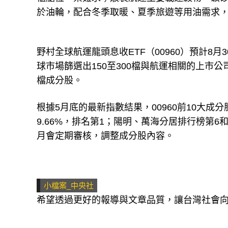
於油輪，配合冬季取暖、夏季旅遊等用油需求
野村全球航運龍頭息收ETF（00960）預計8
球市場篩選出150至300檔與航運相關的上市
檔成分股。
根據5月底的最新指數結果，00960前10大
9.66%，排名第1；陽明、萬海分居排行榜第6和第
月會定期審核，調整成分股內容。
小檔案_中央社
希望透過更好的報導與文章品質，讓台灣社會