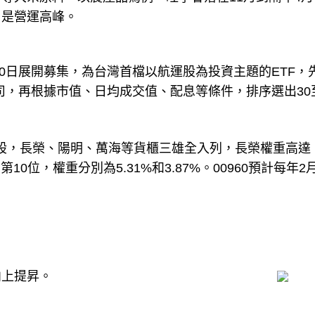
，是營運高峰。
月30日展開募集，為台灣首檔以航運股為投資主題的ETF，
公司，再根據市值、日均成交值、配息等條件，排序選出30至
成分股，長榮、陽明、萬海等貨櫃三雄全入列，長榮權重高達
10位，權重分別為5.31%和3.87%。00960預計每年2
向上提昇。