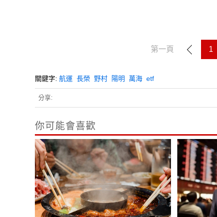
第一頁
1
關鍵字:
航運
長榮
野村
陽明
萬海
etf
分享:
你可能會喜歡