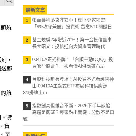
最新文章
帳面獲利落袋才安心！理財專家揭密
1
「9%攻守兼備」投資術 留意8/10關鍵日
龍頭航
基金規模2年增近70%！第一金投信董事
2
長尤昭文：投信迎向大資產管理時代
00410A正式掛牌！「台版主動QQQ」投
深刻，
3
資哪些股票？一次看懂AI供應鏈布局
運送都
台股科技新兵登場！AI投資不光看護國神
4
山 00410A主動式ETF布局科技供應鏈
8/3掛牌上市
型的航
指數創高但雜音不斷，2026下半年該追
5
高還是觀望？專家點出關鍵：分散不是口
同。貨
號
、貨
。至