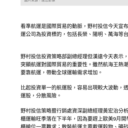
圖片來源：達志影像
看準航運是國際貿易的動脈，野村投信今天宣布
運公司為投資標的，包括長榮、陽明、萬海等
野村投信投資策略部副總經理但漢遠今天表示
突顯航運對國際貿易的重要性。雖然航海王熱
要靠航運，帶動全球運輸需求增加。
比起投資單一的航運股，容易出現較大波動，透
運股，分散風險。
野村投信策略暨行銷處資深副總經理黃宏治分
櫃運輸旺季落在下半年，因為要趕上歐美9月開
櫃艙位一票難求；散裝航運主要載運穀物、礦砂