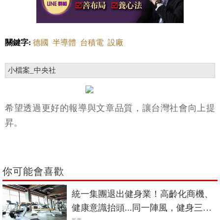
關鍵字:
德國
半導體
台積電
設廠
小檔案_中央社
希望透過更好的報導與文章品質，讓台灣社會向上提
昇。
你可能會喜歡
統一集團退出健身業！高齡化商機、
健康意識抬頭...同一陣風，健身三巨