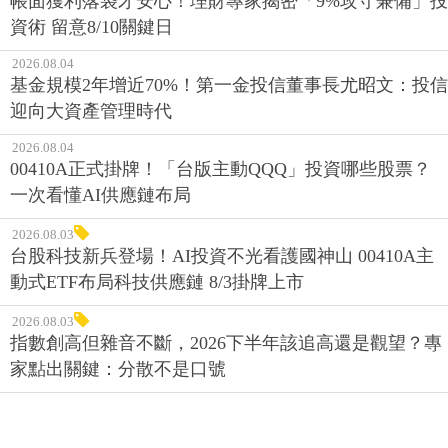
帳面獲利落袋才安心！理財專家揭密「9%攻守兼備」投
資術 留意8/10關鍵日
2026.08.04
基金規模2年增近70%！第一金投信董事長尤昭文：投信
迎向大資產管理時代
2026.08.04
00410A正式掛牌！「台版主動QQQ」投資哪些股票？
一次看懂AI供應鏈布局
2026.08.03
台股科技新兵登場！AI投資不光看護國神山 00410A主
動式ETF布局科技供應鏈 8/3掛牌上市
2026.08.03
指數創高但雜音不斷，2026下半年該追高還是觀望？專
家點出關鍵：分散不是口號