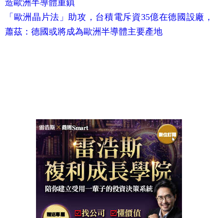
造歐洲半導體重鎮
「歐洲晶片法」助攻，台積電斥資35億在德國設廠，
蕭茲：德國或將成為歐洲半導體主要產地