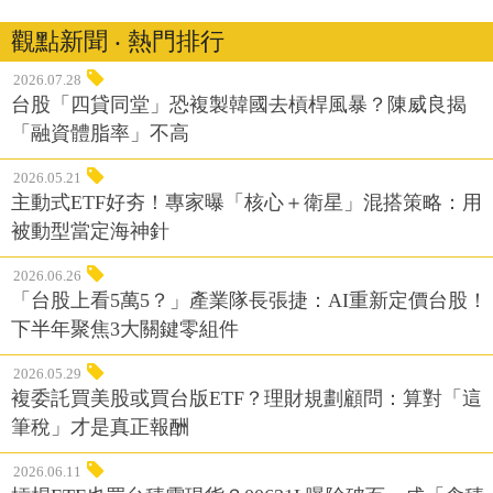
觀點新聞 ‧ 熱門排行
2026.07.28
台股「四貸同堂」恐複製韓國去槓桿風暴？陳威良揭
「融資體脂率」不高
2026.05.21
主動式ETF好夯！專家曝「核心＋衛星」混搭策略：用
被動型當定海神針
2026.06.26
「台股上看5萬5？」產業隊長張捷：AI重新定價台股！
下半年聚焦3大關鍵零組件
2026.05.29
複委託買美股或買台版ETF？理財規劃顧問：算對「這
筆稅」才是真正報酬
2026.06.11