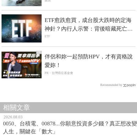
頭命運大不同？
股票
ETF愈跌愈買，成台股大跌時的定海
神針？內行人示警：背後暗藏死亡螺
旋風險
ETF
PR
伴侶和妳一起預防HPV，才有資格說
愛妳！
PR・台灣癌症基金會
Recommended by
相關文章
2026.08.03
0050、台積電、00878...你願意投資多少錢？真正想改變
人生，關鍵在「數大」