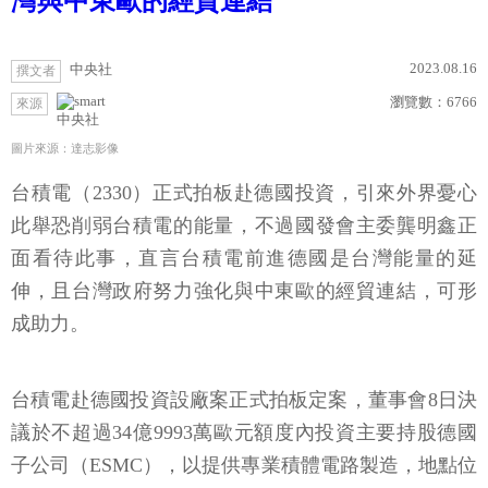
灣與中東歐的經貿連結
2023.08.16
中央社
撰文者
瀏覽數：
6766
來源
中央社
圖片來源：達志影像
台積電（2330）正式拍板赴德國投資，引來外界憂心
此舉恐削弱台積電的能量，不過國發會主委龔明鑫正
面看待此事，直言台積電前進德國是台灣能量的延
伸，且台灣政府努力強化與中東歐的經貿連結，可形
成助力。
台積電赴德國投資設廠案正式拍板定案，董事會8日決
議於不超過34億9993萬歐元額度內投資主要持股德國
子公司（ESMC），以提供專業積體電路製造，地點位