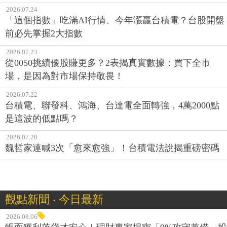
2026.07.24
「這個指數」吃滿AI行情、今年漲贏台積電？台股開盤
前必先掌握2大指數
2026.07.23
從0050挑績優股賺更多？2表揭真實數據：買下全市
場，是因為對市場保持敬畏！
2026.07.22
台積電、聯發科、鴻海、台達電全面轉強，4萬2000點
是這波的低點嗎？
2026.07.20
魏哲家連喊3次「愈來愈強」！台積電法說揭重磅密碼
觀點新聞 ‧ 今日最新
2026.08.06