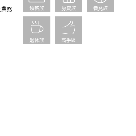
領薪族
房貸族
養兒族
貨業務
退休族
高手區