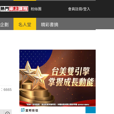
粉絲團
會員註冊
/
登入
企劃
名人堂
精彩書摘
：6665