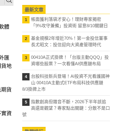
最新文章
帳面獲利落袋才安心！理財專家揭密
1
「9%攻守兼備」投資術 留意8/10關鍵日
軟體
基金規模2年增近70%！第一金投信董事
2
長尤昭文：投信迎向大資產管理時代
00410A正式掛牌！「台版主動QQQ」投
外匯
3
資哪些股票？一次看懂AI供應鏈布局
期貨地
台股科技新兵登場！AI投資不光看護國神
4
山 00410A主動式ETF布局科技供應鏈
8/3掛牌上市
法期貨
指數創高但雜音不斷，2026下半年該追
5
高還是觀望？專家點出關鍵：分散不是口
不實資
號