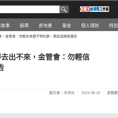
富故事
股票
房地產
基金
個人理財
特別
來，金管會：勿輕信來歷不明社群、簡訊或網頁廣告
得去出不來，金管會：勿輕信
告
撰文者：中央社
2023.08.10
瀏覽數