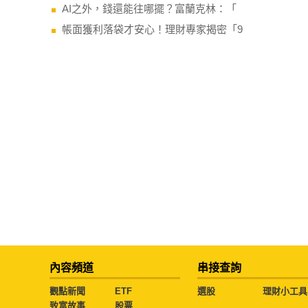
AI之外，錢還能往哪擺？富蘭克林：「
帳面獲利落袋才安心！理財專家揭密「9
內容頻道
串接查詢
觀點新聞
ETF
選股
理財小工具
致富故事
股票