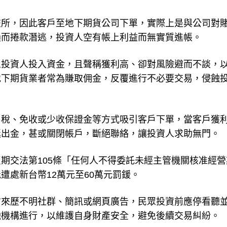
交所，因此客戶至地下期貨公司下單，實際上是與公司對
損而捲款潛逃，投資人空有帳上利益而無實質進帳。
恿投資人投入資金，且聲稱獲利高、卻對風險避而不談，
地下期貨業者常為賺取佣金，反覆進行不必要交易，侵蝕
易稅、免收或少收保證金等方式吸引客戶下單，當客戶獲
延出金，甚或關閉帳戶，斷絕聯絡，讓投資人求助無門。
期交法第105條「任何人不得委託未經主管機關核准經營
遭處新台幣12萬元至60萬元罰鍰。
信來歷不明社群、簡訊或網頁廣告，民眾投資前應停看聽
融機構進行，以維護自身財產安全，避免後續交易糾紛。