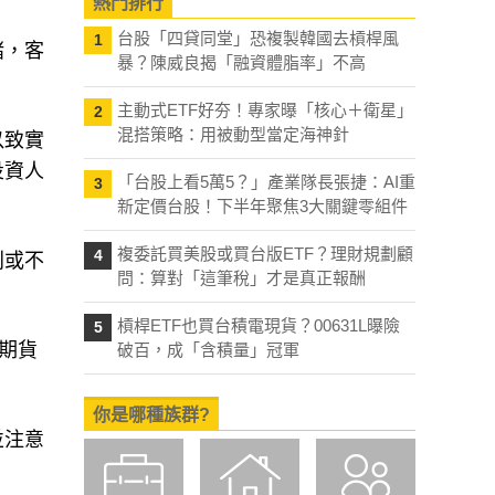
熱門排行
台股「四貸同堂」恐複製韓國去槓桿風
1
賭，客
暴？陳威良揭「融資體脂率」不高
主動式ETF好夯！專家曝「核心＋衛星」
2
混搭策略：用被動型當定海神針
以致實
投資人
「台股上看5萬5？」產業隊長張捷：AI重
3
新定價台股！下半年聚焦3大關鍵零組件
複委託買美股或買台版ETF？理財規劃顧
4
利或不
問：算對「這筆稅」才是真正報酬
槓桿ETF也買台積電現貨？00631L曝險
5
期貨
破百，成「含積量」冠軍
你是哪種族群?
並注意