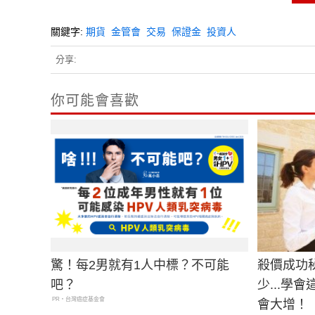
關鍵字:
期貨
金管會
交易
保證金
投資人
分享:
你可能會喜歡
驚！每2男就有1人中標？不可能
殺價成功
吧？
少...學
PR・台灣癌症基金會
會大增！