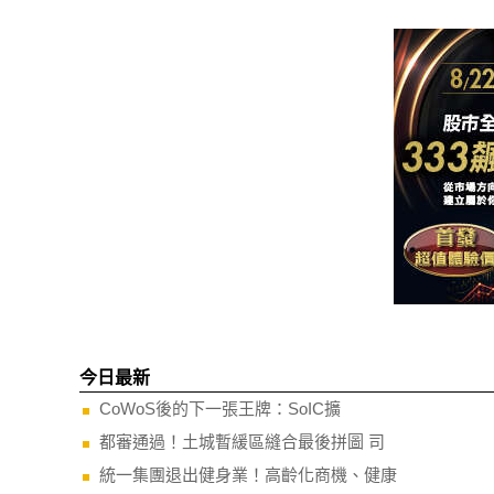
今日最新
CoWoS後的下一張王牌：SoIC擴
都審通過！土城暫緩區縫合最後拼圖 司
統一集團退出健身業！高齡化商機、健康