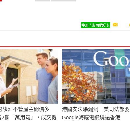
秘訣》不管屋主開價多
港國安法曝漏洞！美司法部要
會這2個「萬用句」，成交機
Google海底電纜繞過香港