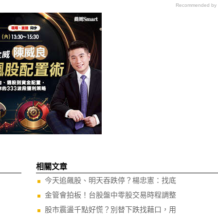
Recommended by
相關文章
今天追飆股、明天吞跌停？楊忠憲：找底
金管會拍板！台股盤中零股交易時程調整
股市震盪千點好慌？別替下跌找藉口，用