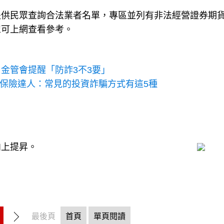
提供民眾查詢合法業者名單，專區並列有非法經營證券期
眾可上網查看參考。
金管會提醒「防詐3不3要」
？保險達人：常見的投資詐騙方式有這5種
向上提昇。
最後頁
首頁
單頁閱讀