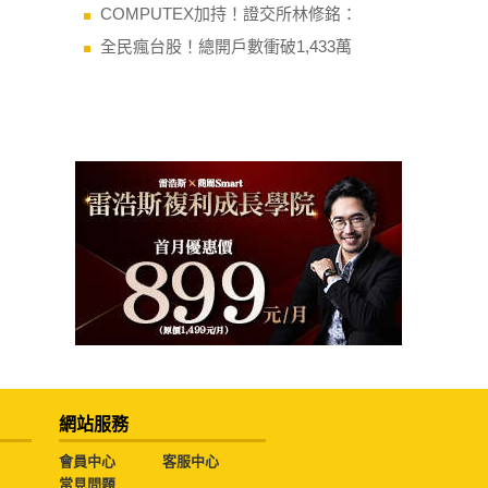
COMPUTEX加持！證交所林修銘：
全民瘋台股！總開戶數衝破1,433萬
網站服務
會員中心
客服中心
常見問題