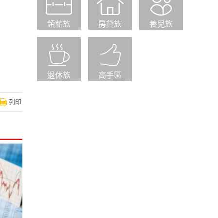
領薪族
房貸族
養兒族
退休族
高手區
列印