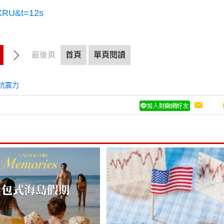
GXRU&t=12s
最後頁
首頁
單頁閱讀
抗震力