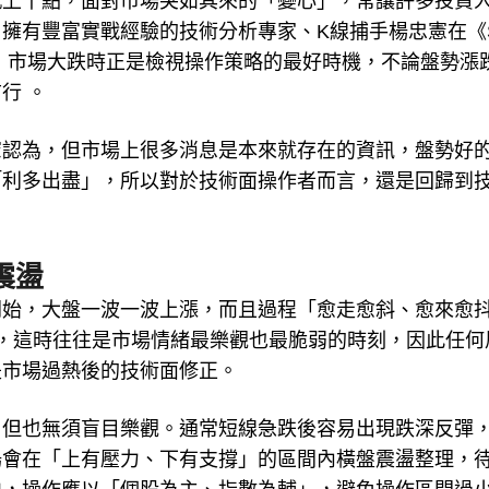
輒上千點，面對市場突如其來的「變心」，常讓許多投資
有豐富實戰經驗的技術分析專家、K線捕手楊忠憲在《Sm
，市場大跌時正是檢視操作策略的最好時機，不論盤勢漲
行 。
憲認為，但市場上很多消息是本來就存在的資訊，盤勢好
「利多出盡」，所以對於技術面操作者而言，還是回歸到
震盪
開始，大盤一波一波上漲，而且過程「愈走愈斜、愈來愈
，這時往往是市場情緒最樂觀也最脆弱的時刻，因此任何
是市場過熱後的技術面修正。
，但也無須盲目樂觀。通常短線急跌後容易出現跌深反彈
場會在「上有壓力、下有支撐」的區間內橫盤震盪整理，