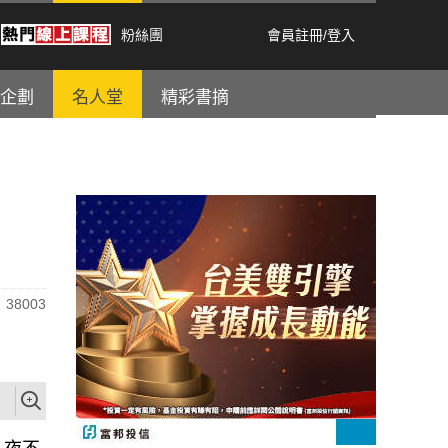
粉絲團
會員註冊
/
登入
企劃
名人堂
精彩書摘
38003