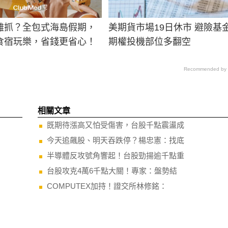
難抓？全包式海島假期，
美期貨市場19日休市 避險基
食宿玩樂，省錢更省心！
期權投機部位多翻空
Recommended by
相關文章
既期待漲高又怕受傷害，台股千點震盪成
今天追飆股、明天吞跌停？楊忠憲：找底
半導體反攻號角響起！台股勁揚逾千點重
台股攻克4萬6千點大關！專家：盤勢結
COMPUTEX加持！證交所林修銘：