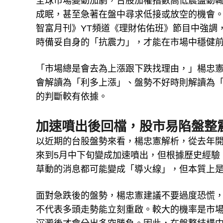
全球市場變動加劇，台股加權指數高低震盪動
成眠，甚至急著在盤中尋求低接或放空的機會。擁
智富月刊》YT頻道《理財佑佑班》節目中強調
時備妥自身的「抗震力」，才能在市場中穩健前
「市場總是會去為上漲跟下跌找理由，」楊忠
會解讀為「利多上漲」、盤勢不好時則解讀為
的判斷較有依據。
加速噴出後回檔，股市易陷盤整
以近期的台股盤勢來看，楊忠憲解析，從去年
來到5月中下旬變成加速噴出，但根據歷史經驗
草動的消息都可能變成「導火線」，但本質上
面對急跌後的盤勢，楊忠憲建議不要過度恐慌
不代表多頭走勢能立刻重啟。較大的機率是市