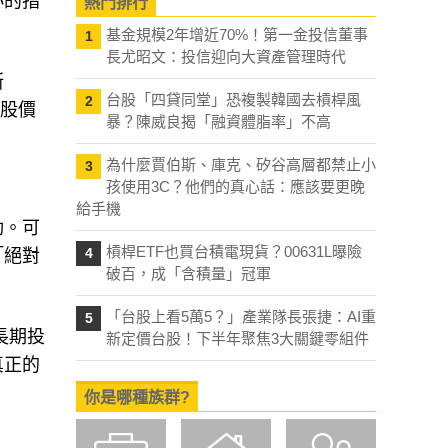
小的指
熱門排行
基金規模2年增近70%！第一金投信董事
1
長尤昭文：投信迎向大資產管理時代
斯
台股「四貸同堂」恐複製韓國去槓桿風
2
勵股價
暴？陳威良揭「融資體脂率」不高
。
為什麼賈伯斯、庫克、矽谷高層都禁止小
3
孩使用3C？他們的真心話：應該要更晚
給手機
動。可
槓桿ETF也買台積電現貨？00631L曝險
4
「絕對
破百，成「含積量」冠軍
「台股上看5萬5？」產業隊長張捷：AI重
5
長期投
新定價台股！下半年聚焦3大關鍵零組件
真正的
你是哪種族群?