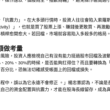
中，操作應以「個股為主、指數為輔」，避免操作區間過
於「抗震力」。在大多頭行情時，投資人往往會陷入索羅
flexivity）」，也就是買了股票上漲、賺錢後更敢買、再激
務槓桿愈開愈大。若回檔，市場就容易陷入多殺多的格局
額做考量
的風險，投資人應檢視自己有沒有能力挺過股市回檔及波
、20%、30%的時候，是否能夠扛得住？而且要轉換為
看百分比，恐無法切確感受帳面上的回檔或損失。
程中，誤以為它永遠不會修正 。」楊忠憲認為，不論是
視自己的資金配置與抗震力，才能在股海長線留存，成為