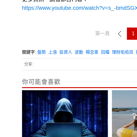
https://www.youtube.com/watch?v=s_-bmdS
第一頁
1
關鍵字:
盤勢
上漲
投資人
波動
楊忠憲
回檔
理財佑佑班
分享:
你可能會喜歡