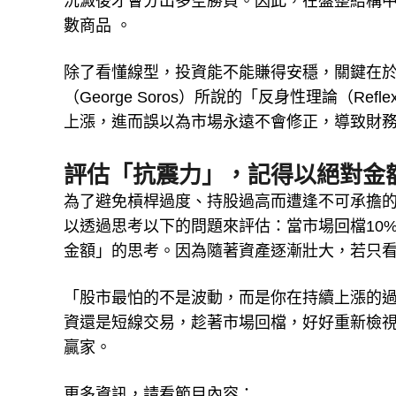
沉澱後才會分出多空勝負。因此，在盤整結構
數商品 。
除了看懂線型，投資能不能賺得安穩，關鍵在
（George Soros）所說的「反身性理論（Re
上漲，進而誤以為市場永遠不會修正，導致財
評估「抗震力」，記得以絕對金
為了避免槓桿過度、持股過高而遭逢不可承擔
以透過思考以下的問題來評估：當市場回檔10%
金額」的思考。因為隨著資產逐漸壯大，若只
「股市最怕的不是波動，而是你在持續上漲的過
資還是短線交易，趁著市場回檔，好好重新檢
贏家。
更多資訊，請看節目內容：