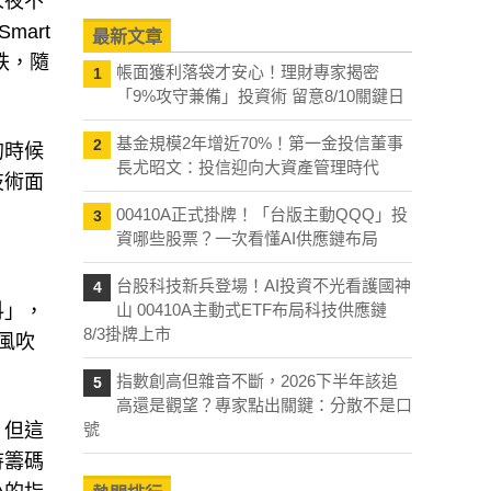
人夜不
art
最新文章
跌，隨
帳面獲利落袋才安心！理財專家揭密
1
「9%攻守兼備」投資術 留意8/10關鍵日
基金規模2年增近70%！第一金投信董事
2
的時候
長尤昭文：投信迎向大資產管理時代
技術面
00410A正式掛牌！「台版主動QQQ」投
3
資哪些股票？一次看懂AI供應鏈布局
台股科技新兵登場！AI投資不光看護國神
4
抖」，
山 00410A主動式ETF布局科技供應鏈
8/3掛牌上市
風吹
指數創高但雜音不斷，2026下半年該追
5
高還是觀望？專家點出關鍵：分散不是口
，但這
號
待籌碼