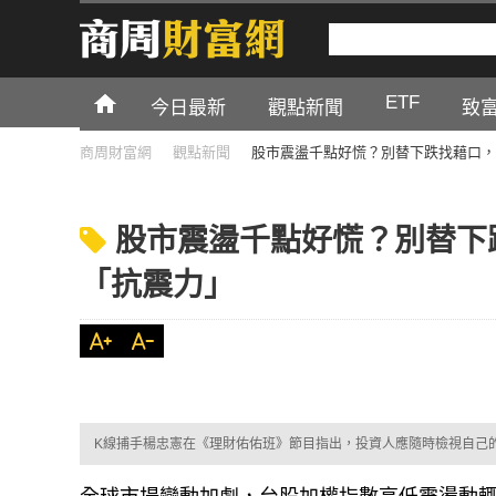
ETF
今日最新
觀點新聞
致
商周財富網
觀點新聞
股市震盪千點好慌？別替下跌找藉口，
股市震盪千點好慌？別替下
「抗震力」
K線捕手楊忠憲在《理財佑佑班》節目指出，投資人應隨時檢視自己