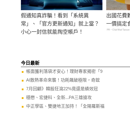
假通知真詐騙！看到「系統異
出國花費
常」、「官方更新通知」就上當？
一價搞定
PR・Club Med Taiwan
小心一封信就能掏空帳戶！
今日最新
帳面獲利落袋才安心！理財專家揭密「9
AI散熱革命來襲！功耗飆破極限，奇鋐
7月回顧》韓股狂瀉22%竟還是績效冠
穩懋、宏捷科、全新...PA三雄搶攻
中正學區、雙捷地王加持！「全陽羅斯福