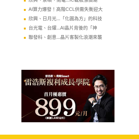
AI算力爆發！高階CCL供需失衡迎大
欣興、日月光...「化圓為方」的科技
台光電、台燿...AI晶片背後的「神
聯發科、創意...晶片客製化浪潮來襲