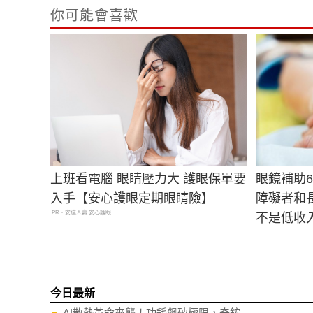
你可能會喜歡
上班看電腦 眼睛壓力大 護眼保單要
眼鏡補助6
入手【安心護眼定期眼睛險】
障礙者和
PR・安達人壽 安心護眼
不是低收
今日最新
AI散熱革命來襲！功耗飆破極限，奇鋐