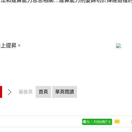
算法和運算能力息息相關…運算能力則要歸功於輝達這樣
向上提昇。
最後頁
首頁
單頁閱讀