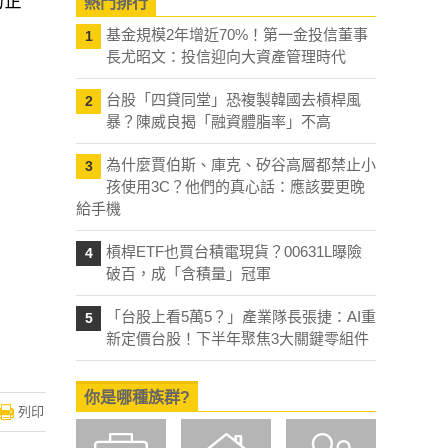
的企
熱門排行
基金規模2年增近70%！第一金投信董事
1
長尤昭文：投信迎向大資產管理時代
台股「四貸同堂」恐複製韓國去槓桿風
2
暴？陳威良揭「融資體脂率」不高
為什麼賈伯斯、庫克、矽谷高層都禁止小
3
孩使用3C？他們的真心話：應該要更晚
給手機
槓桿ETF也買台積電現貨？00631L曝險
4
破百，成「含積量」冠軍
「台股上看5萬5？」產業隊長張捷：AI重
5
新定價台股！下半年聚焦3大關鍵零組件
你是哪種族群?
列印