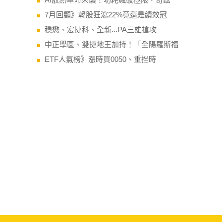
7月回顧》韓股狂瀉22%竟還是績效冠
穩懋、宏捷科、全新...PA三雄搶攻
中正學區、雙捷地王加持！「全陽羅斯福
ETF人氣榜》漲時買0050、重挫時