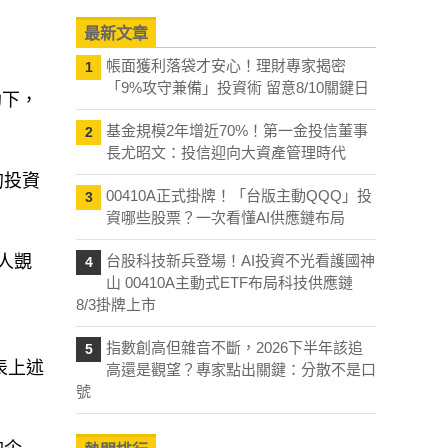
最新文章
帳面獲利落袋才安心！理財專家揭密
1
「9%攻守兼備」投資術 留意8/10關鍵日
助下，
基金規模2年增近70%！第一金投信董事
2
長尤昭文：投信迎向大資產管理時代
的投資
00410A正式掛牌！「台版主動QQQ」投
3
資哪些股票？一次看懂AI供應鏈布局
人覬
台股科技新兵登場！AI投資不光看護國神
4
山 00410A主動式ETF布局科技供應鏈
8/3掛牌上市
指數創高但雜音不斷，2026下半年該追
5
發表上述
高還是觀望？專家點出關鍵：分散不是口
號