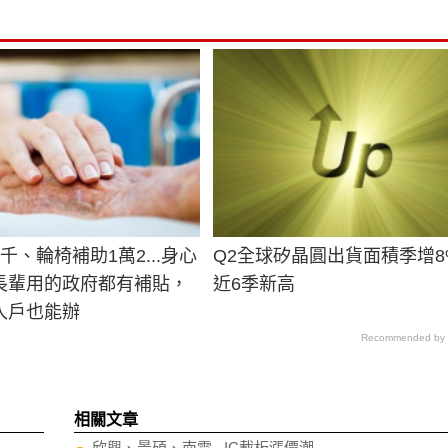
千、輪椅補助1萬2...身心
Q2全球矽晶圓出貨面積季增8
長輩用的政府都有補貼，
近6季新高
入戶也能辦
Recommended by
相關文章
欣興、景碩、南電...IC載板漲價潮