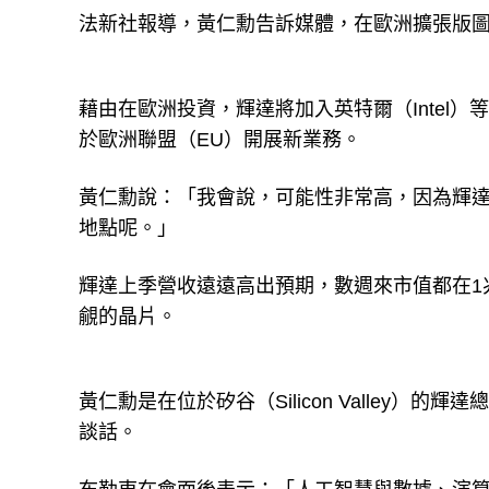
法新社報導，黃仁勳告訴媒體，在歐洲擴張版
藉由在歐洲投資，輝達將加入英特爾（Intel
於歐洲聯盟（EU）開展新業務。
黃仁勳說：「我會說，可能性非常高，因為輝
地點呢。」
輝達上季營收遠遠高出預期，數週來市值都在1
覦的晶片。
黃仁勳是在位於矽谷（Silicon Valley）的輝
談話。