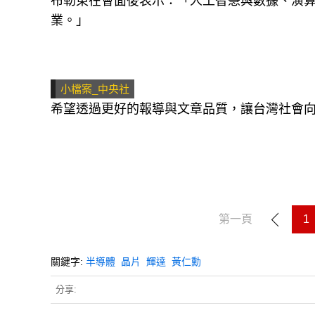
布勒東在會面後表示：「人工智慧與數據、演
業。」
小檔案_中央社
希望透過更好的報導與文章品質，讓台灣社會
第一頁
1
關鍵字:
半導體
晶片
輝達
黃仁勳
分享: