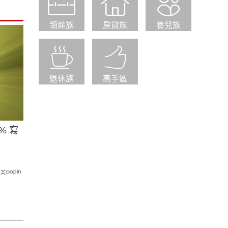
領薪族
房貸族
養兒族
退休族
高手區
% 寫