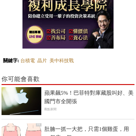
關鍵字:
台積電
晶片
美中科技戰
你可能會喜歡
蘋果飆5%！巴菲特對庫藏股叫好、美
國門市全開張
觀點新聞
PR
肚腩一抓一大把，只需1個雞蛋，用