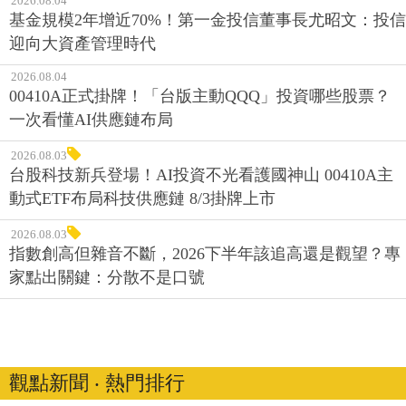
2026.08.04
基金規模2年增近70%！第一金投信董事長尤昭文：投信
迎向大資產管理時代
2026.08.04
00410A正式掛牌！「台版主動QQQ」投資哪些股票？
一次看懂AI供應鏈布局
2026.08.03
台股科技新兵登場！AI投資不光看護國神山 00410A主
動式ETF布局科技供應鏈 8/3掛牌上市
2026.08.03
指數創高但雜音不斷，2026下半年該追高還是觀望？專
家點出關鍵：分散不是口號
觀點新聞 ‧ 熱門排行