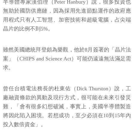
半導體專家漢伯理（Peter Hanbury）說，很多投資也
無助於國防供應鏈，因為採用先進節點運作的政府應
用程式只有人工智慧、加密技術和超級電腦，占尖端
晶片的比例不到5%。
雖然美國總統拜登頗為樂觀，他於8月簽署的「晶片法
案」（CHIPS and Science Act）可能仍遠遠無法滿足需
求。
曾任台積電法務長的杜東佑（Dick Thurston）說，工
廠融資條款的異動及現行方式，很可能在未來引發災
難，「會有很多幻想破滅，事實上，美國半導體製造
將因此陷入困境。若想成功，至少必須在10到15年內
投入數倍資金」。