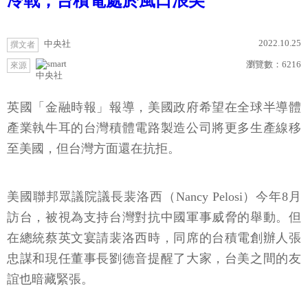
冷戰，台積電處於風口浪尖
2022.10.25
中央社
撰文者
瀏覽數：
6216
來源
中央社
英國「金融時報」報導，美國政府希望在全球半導體
產業執牛耳的台灣積體電路製造公司將更多生產線移
至美國，但台灣方面還在抗拒。
美國聯邦眾議院議長裴洛西（Nancy Pelosi）今年8月
訪台，被視為支持台灣對抗中國軍事威脅的舉動。但
在總統蔡英文宴請裴洛西時，同席的台積電創辦人張
忠謀和現任董事長劉德音提醒了大家，台美之間的友
誼也暗藏緊張。