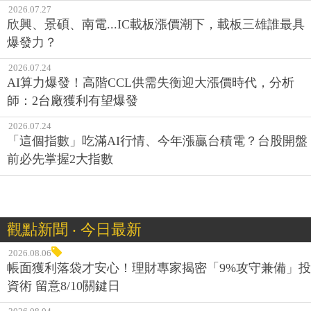
2026.07.27
欣興、景碩、南電...IC載板漲價潮下，載板三雄誰最具
爆發力？
2026.07.24
AI算力爆發！高階CCL供需失衡迎大漲價時代，分析
師：2台廠獲利有望爆發
2026.07.24
「這個指數」吃滿AI行情、今年漲贏台積電？台股開盤
前必先掌握2大指數
觀點新聞 ‧ 今日最新
2026.08.06
帳面獲利落袋才安心！理財專家揭密「9%攻守兼備」投
資術 留意8/10關鍵日