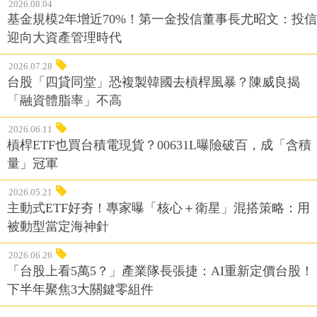
2026.08.04
基金規模2年增近70%！第一金投信董事長尤昭文：投信
迎向大資產管理時代
2026.07.28
台股「四貸同堂」恐複製韓國去槓桿風暴？陳威良揭
「融資體脂率」不高
2026.06.11
槓桿ETF也買台積電現貨？00631L曝險破百，成「含積
量」冠軍
2026.05.21
主動式ETF好夯！專家曝「核心＋衛星」混搭策略：用
被動型當定海神針
2026.06.26
「台股上看5萬5？」產業隊長張捷：AI重新定價台股！
下半年聚焦3大關鍵零組件