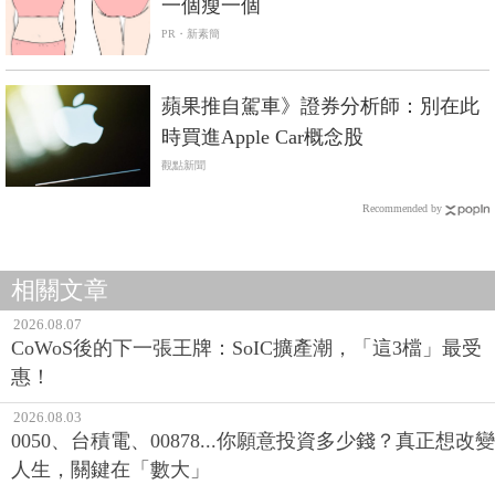
一個瘦一個
PR・新素簡
蘋果推自駕車》證券分析師：別在此
時買進Apple Car概念股
觀點新聞
Recommended by
相關文章
2026.08.07
CoWoS後的下一張王牌：SoIC擴產潮，「這3檔」最受
惠！
2026.08.03
0050、台積電、00878...你願意投資多少錢？真正想改變
人生，關鍵在「數大」