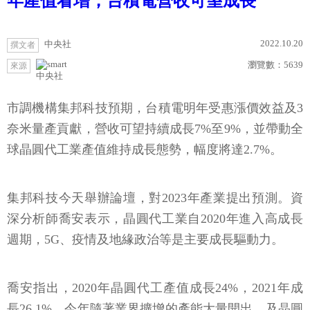
年產值看增，台積電營收可望成長
2022.10.20
中央社
撰文者
瀏覽數：
5639
來源
中央社
市調機構集邦科技預期，台積電明年受惠漲價效益及3
奈米量產貢獻，營收可望持續成長7%至9%，並帶動全
球晶圓代工業產值維持成長態勢，幅度將達2.7%。
集邦科技今天舉辦論壇，對2023年產業提出預測。資
深分析師喬安表示，晶圓代工業自2020年進入高成長
週期，5G、疫情及地緣政治等是主要成長驅動力。
喬安指出，2020年晶圓代工產值成長24%，2021年成
長26.1%，今年隨著業界擴增的產能大量開出，及晶圓