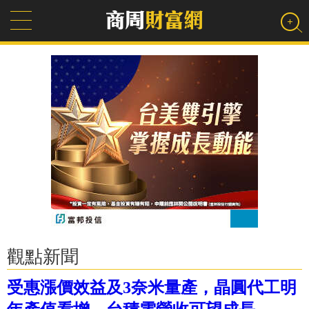
觀點新聞
受惠漲價效益及3奈米量產，晶圓代工明