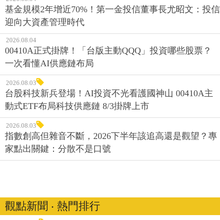
基金規模2年增近70%！第一金投信董事長尤昭文：投信
迎向大資產管理時代
2026.08.04
00410A正式掛牌！「台版主動QQQ」投資哪些股票？
一次看懂AI供應鏈布局
2026.08.03
台股科技新兵登場！AI投資不光看護國神山 00410A主
動式ETF布局科技供應鏈 8/3掛牌上市
2026.08.03
指數創高但雜音不斷，2026下半年該追高還是觀望？專
家點出關鍵：分散不是口號
觀點新聞 ‧ 熱門排行