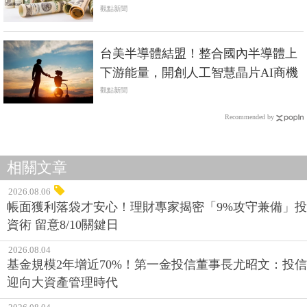
觀點新聞
台美半導體結盟！整合國內半導體上
下游能量，開創人工智慧晶片AI商機
觀點新聞
Recommended by
相關文章
2026.08.06
帳面獲利落袋才安心！理財專家揭密「9%攻守兼備」投
資術 留意8/10關鍵日
2026.08.04
基金規模2年增近70%！第一金投信董事長尤昭文：投信
迎向大資產管理時代