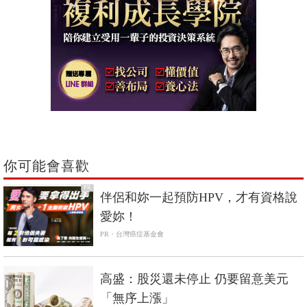
你可能會喜歡
PR
伴侶和妳一起預防HPV，才有資格說
愛妳！
PR・台灣癌症基金會
高盛：股災還未停止 仍要留意美元
「無序上漲」