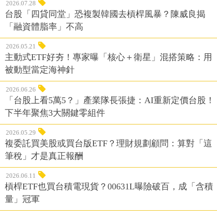
2026.07.28
台股「四貸同堂」恐複製韓國去槓桿風暴？陳威良揭
「融資體脂率」不高
2026.05.21
主動式ETF好夯！專家曝「核心＋衛星」混搭策略：用
被動型當定海神針
2026.06.26
「台股上看5萬5？」產業隊長張捷：AI重新定價台股！
下半年聚焦3大關鍵零組件
2026.05.29
複委託買美股或買台版ETF？理財規劃顧問：算對「這
筆稅」才是真正報酬
2026.06.11
槓桿ETF也買台積電現貨？00631L曝險破百，成「含積
量」冠軍