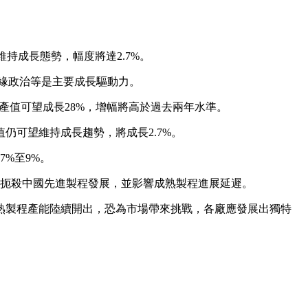
持成長態勢，幅度將達2.7%。
地緣政治等是主要成長驅動力。
代工產值可望成長28%，增幅將高於過去兩年水準。
仍可望維持成長趨勢，將成長2.7%。
%至9%。
恐扼殺中國先進製程發展，並影響成熟製程進展延遲。
熟製程產能陸續開出，恐為市場帶來挑戰，各廠應發展出獨特