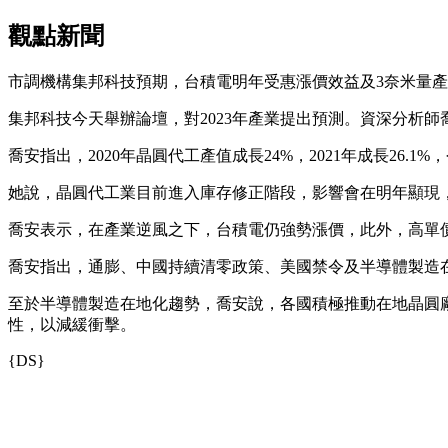
觀點新聞
市調機構集邦科技預期，台積電明年受惠漲價效益及3奈米量產貢
集邦科技今天舉辦論壇，對2023年產業提出預測。資深分析師
喬安指出，2020年晶圓代工產值成長24%，2021年成長2
她說，晶圓代工業目前進入庫存修正階段，影響會在明年顯現，
喬安表示，在產業逆風之下，台積電仍強勢漲價，此外，高單價
喬安指出，通膨、中國持續清零政策、美國禁令及半導體製造
至於半導體製造在地化趨勢，喬安說，各國積極推動在地晶圓
性，以減緩衝擊。
{DS}