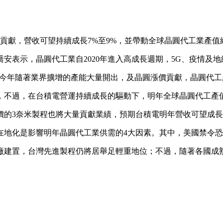
獻，營收可望持續成長7%至9%，並帶動全球晶圓代工業產值維
喬安表示，晶圓代工業自2020年進入高成長週期，5G、疫情及
6.1%，今年隨著業界擴增的產能大量開出，及晶圓漲價貢獻，晶圓
不過，在台積電營運持續成長的驅動下，明年全球晶圓代工產值
的3奈米製程也將大量貢獻業績，預期台積電明年營收可望成長7
在地化是影響明年晶圓代工業供需的4大因素。其中，美國禁令
廠建置，台灣先進製程仍將居舉足輕重地位；不過，隨著各國成