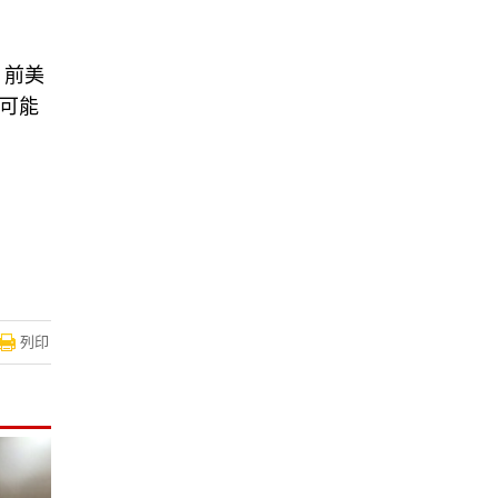
。前美
」可能
列印