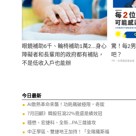
眼鏡補助6千、輪椅補助1萬2...身心
驚！每2
障礙者和長輩用的政府都有補貼，
吧？
PR・台灣癌症基金會
不是低收入戶也能辦
今日最新
AI散熱革命來襲！功耗飆破極限，奇鋐
7月回顧》韓股狂瀉22%竟還是績效冠
穩懋、宏捷科、全新...PA三雄搶攻
中正學區、雙捷地王加持！「全陽羅斯福