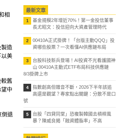
最新文章
和相
基金規模2年增近70%！第一金投信董事
1
長尤昭文：投信迎向大資產管理時代
00410A正式掛牌！「台版主動QQQ」投
2
及製造
資哪些股票？一次看懂AI供應鏈布局
下以美
台股科技新兵登場！AI投資不光看護國神
3
山 00410A主動式ETF布局科技供應鏈
8/3掛牌上市
些較舊
指數創高但雜音不斷，2026下半年該追
4
希望中
高還是觀望？專家點出關鍵：分散不是口
號
台股「四貸同堂」恐複製韓國去槓桿風
京倒退
5
暴？陳威良揭「融資體脂率」不高