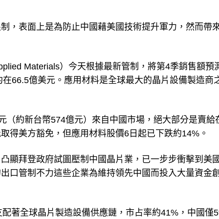
限制，表面上是為防止中國藉美國技術提升軍力，然而帶
ed Materials）今天根據最新管制，將第4季銷售額預
約在66.5億美元。應用材料是全球最大的晶片設備製造商
美元（約新台幣574億元）來自中國市場，絕大部分是賣給
取得美方豁免，但應用材料股價6日起已下跌約14%。
，凸顯拜登政府試圖壓制中國晶片業，已一步步衝擊到美
的出口管制不力這些企業為維持領先中國而投入大量資金
支配著全球晶片製造設備供應鏈，市占率約41%，中國僅5