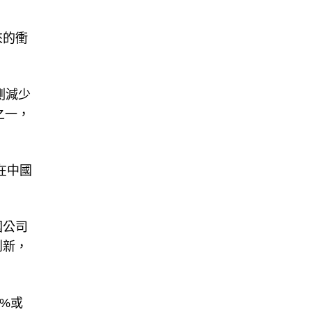
來的衝
測減少
之一，
在中國
國公司
創新，
%或