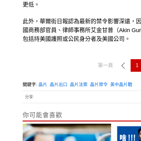
更低。
此外，華爾街日報認為最新的禁令影響深遠，
國商務部官員、律師事務所艾金甘普（Akin Gu
包括持美國護照或公民身分者及美國公司。
第一頁
1
關鍵字:
晶片
晶片出口
晶片法案
晶片禁令
美中晶片戰
分享:
你可能會喜歡