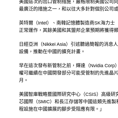
美國這次的出口管制措施，嚴格限制美國公司
最廣泛的措施之一，和以往大多針對個別公司
英特爾（Intel）、南韓記憶體製造商SK海力士
正常運作，其餘美國和其盟邦企業預期將獲得
日經亞洲（Nikkei Asia）引述聽過簡報
設備，推動在中國的擴充計畫。
早在這次發布新管制之前，輝達（Nvidia C
權可繼續在中國開發部分可能受管制的先進晶片
月。
美國智庫戰略暨國際研究中心（CSIS）高級研究員
芯國際（SMIC）和長江存儲等中國這類先進
程設施在中國擴展的腳步受阻應有限。」