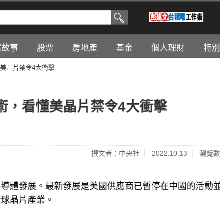
富故事
股票
房地產
基金
個人理財
特別
美晶片禁令4大衝擊
術，看懂美晶片禁令4大衝擊
撰文者：中央社
2022.10.13
瀏覽數
半導體發展。最新發展是美國供應商已暫停在中國的活動
全球晶片產業。