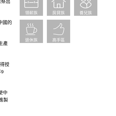
業祭出
領薪族
房貸族
養兒族
中國的
退休族
高手區
生產
取得授
9
使中
進製