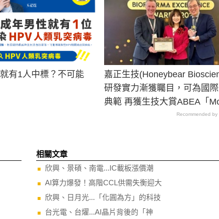
男就有1人中標？不可能
嘉正生技(Honeybear Bioscien
研發實力漸獲矚目，可為國際
典範 再獲生技大賞ABEA「Most
Promising ADC Clinical Cand
Recommended by
in Taiwan」肯定
相關文章
欣興、景碩、南電...IC載板漲價潮
AI算力爆發！高階CCL供需失衡迎大
欣興、日月光...「化圓為方」的科技
台光電、台燿...AI晶片背後的「神