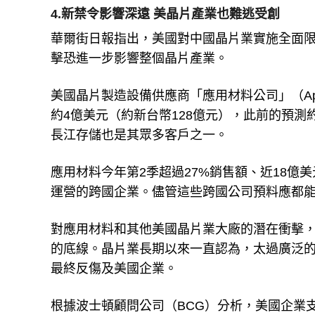
4.新禁令影響深遠 美晶片產業也難逃受創
華爾街日報指出，美國對中國晶片業實施全面
擊恐進一步影響整個晶片產業。
美國晶片製造設備供應商「應用材料公司」（Appli
約4億美元（約新台幣128億元），此前的預測
長江存儲也是其眾多客戶之一。
應用材料今年第2季超過27%銷售額、近18億
運營的跨國企業。儘管這些跨國公司預料應都能
對應用材料和其他美國晶片業大廠的潛在衝擊
的底線。晶片業長期以來一直認為，太過廣泛
最終反傷及美國企業。
根據波士頓顧問公司（BCG）分析，美國企業