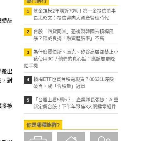
熱門排行
基金規模2年增近70%！第一金投信董事
1
長尤昭文：投信迎向大資產管理時代
憶體晶
台股「四貸同堂」恐複製韓國去槓桿風
2
暴？陳威良揭「融資體脂率」不高
為什麼賈伯斯、庫克、矽谷高層都禁止小
3
孩使用3C？他們的真心話：應該要更晚
給手機
時撤出
槓桿ETF也買台積電現貨？00631L曝險
4
驗，對
破百，成「含積量」冠軍
「台股上看5萬5？」產業隊長張捷：AI重
5
都將被
新定價台股！下半年聚焦3大關鍵零組件
你是哪種族群?