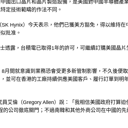
向中國出口晶片和晶片製造設備，是美國對中國半導體產
或特定技術範疇的作法不同。
（SK Hynix）今天表示，他們已獲美方豁免，得以維持在
類似批准。
的消息人士透露，台積電已取得1年的許可，可繼續訂購美國晶片
orp）8月間就意識到業務恐會受更多新管制影響，不久後便
，並可在香港的工廠持續供應美國客戶、履行訂單到明年
艾倫（Gregory Allen）說：「我相信美國政府打算迫
製程的公司徹底關門；不過南韓和其他外商公司在中國的先