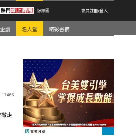
粉絲團
會員註冊
/
登入
企劃
名人堂
精彩書摘
：7466
並撤走