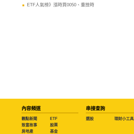
ETF人氣榜》漲時買0050、重挫時
內容頻道
串接查詢
觀點新聞
ETF
選股
理財小工具
致富故事
股票
房地產
基金