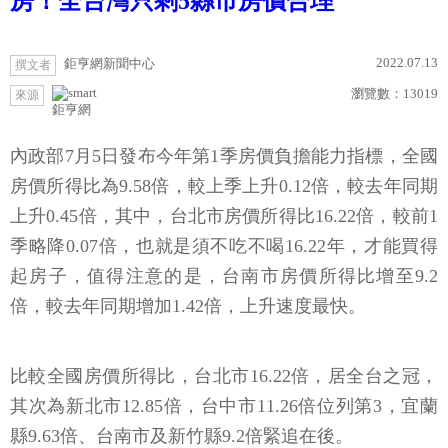
房！全台灣只剩5縣市房價合理
2022.07.13
鉅亨網新聞中心
撰文者
瀏覽數：
13019
來源
鉅亨網
內政部7月5日發布今年第1季房價負擔能力指標，全國
房價所得比為9.58倍，較上季上升0.12倍，較去年同期
上升0.45倍，其中，台北市房價所得比16.22倍，較前1
季略降0.07倍，也就是須不吃不喝16.22年，才能買得
起房子，值得注意的是，台南市房價所得比增至9.2
倍，較去年同期增加1.42倍，上升速度最快。
比較全國房價所得比，台北市16.22倍，居全台之冠，
其次為新北市12.85倍，台中市11.26倍位列第3，宜蘭
縣9.63倍、台南市及新竹縣9.2倍緊追在後。