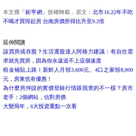
本文獲
「鉅亨網」
授權轉載，原文：
北市16.22年不吃
不喝才買得起房 台南房價所得比升至9.2倍
延伸閱讀
該買房或存股？生活選股達人阿格力建議：有自住需
求就先買房，因為你永遠追不上這個速度
租金補貼上路！新鮮人月領3,600元、4口之家領8,000
元，房東也有優惠！
為什麼房仲說的實價登錄行情跟我查的不一樣？房市
老手：2個網站，估對房價
大變局年，6大投資重點一次看