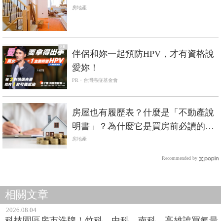
房地產
PR
伴侶和妳一起預防HPV，才有資格說
愛妳！
PR・台灣癌症基金會
房屋也有履歷表？什麼是「不動產說
明書」？為什麼它是買房前必讀的保
命符？
房地產
Recommended by
相關文章
2026.08.04
科技園區房市洗牌！竹科、中科、南科、高雄誰買氣最