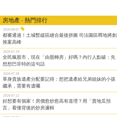
房地產 ‧ 熱門排行
2026.08.07
都審通過！土城暫緩區縫合最後拼圖 司法園區釋地將創
推案高峰
2026.07.29
全民瘋股市，現在「由股轉房」好嗎？內行人點破：先
想想巴菲特的這句話
2026.07.28
單身貴族遺產分配要記得：想把遺產給兄弟姐妹的小孩
繼承，需要有遺囑
2026.07.22
好想要有個家！房價愈炒愈高有道理？用「賣地瓜預
言」看懂背後的炒房邏輯