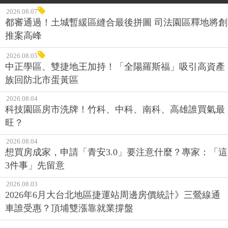
2026.08.07
都審通過！土城暫緩區縫合最後拼圖 司法園區釋地將創
推案高峰
2026.08.05
中正學區、雙捷地王加持！「全陽羅斯福」吸引高資產
族回防北市蛋黃區
2026.08.04
科技園區房市洗牌！竹科、中科、南科、高雄誰買氣最
旺？
2026.08.04
想買房成家，申請「青安3.0」要注意什麼？專家：「這
3件事」先留意
2026.08.03
2026年6月大台北地區捷運站周邊房價統計》三鶯線通
車誰受惠？頂埔雙漲靠就業撐盤