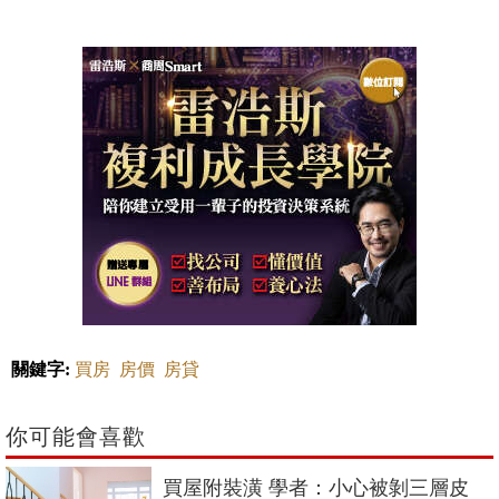
關鍵字:
買房
房價
房貸
你可能會喜歡
買屋附裝潢 學者：小心被剝三層皮