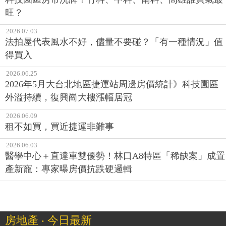
旺？
2026.07.03
法拍屋代表風水不好，儘量不要碰？「有一種情況」值
得買入
2026.06.25
2026年5月大台北地區捷運站周邊房價統計》科技園區
外溢持續，復興崗大樓漲幅居冠
2026.06.09
租不如買，買近捷運非難事
2026.06.03
醫學中心＋直達車雙優勢！林口A8特區「稀缺案」成置
產新寵：專家曝房價抗跌硬邏輯
房地產 ‧ 今日最新