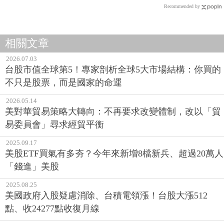
Recommended by
相關文章
2026.07.03
台股市值全球第5！專家剖析全球5大市場結構：你買的
不只是股票，而是國家的命運
2026.05.14
美對華貿易策略大轉向：不再要求改變體制，改以「貿
易委員會」尋求經貿平衡
2025.09.17
美股ETF買氣有多夯？今年來新增8檔新兵、超過20萬人
「錢進」美股
2025.08.25
美國政府入股疑慮消除、台積電領漲！台股大漲512
點、收24277點收復月線