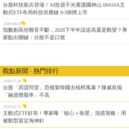
台股科技新兵登場！AI投資不光看護國神山 00410A主
動式ETF布局科技供應鏈 8/3掛牌上市
2026.08.03
指數創高但雜音不斷，2026下半年該追高還是觀望？專
家點出關鍵：分散不是口號
觀點新聞 ‧ 熱門排行
2026.07.28
台股「四貸同堂」恐複製韓國去槓桿風暴？陳威良揭
「融資體脂率」不高
2026.05.21
主動式ETF好夯！專家曝「核心＋衛星」混搭策略：用
被動型當定海神針