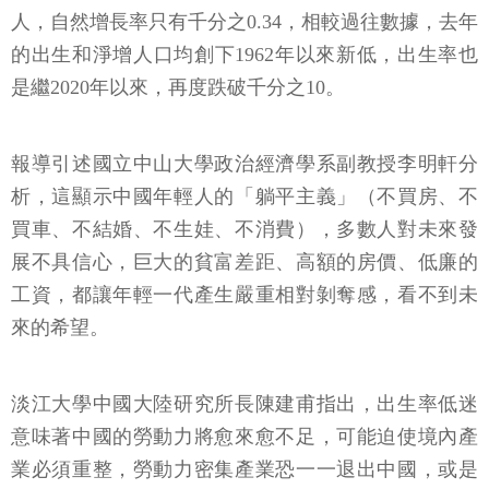
人，自然增長率只有千分之0.34，相較過往數據，去年
的出生和淨增人口均創下1962年以來新低，出生率也
是繼2020年以來，再度跌破千分之10。
報導引述國立中山大學政治經濟學系副教授李明軒分
析，這顯示中國年輕人的「躺平主義」（不買房、不
買車、不結婚、不生娃、不消費），多數人對未來發
展不具信心，巨大的貧富差距、高額的房價、低廉的
工資，都讓年輕一代產生嚴重相對剝奪感，看不到未
來的希望。
淡江大學中國大陸研究所長陳建甫指出，出生率低迷
意味著中國的勞動力將愈來愈不足，可能迫使境內產
業必須重整，勞動力密集產業恐一一退出中國，或是