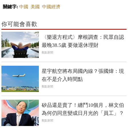
關鍵字:
中國
美國
中國經濟
你可能會喜歡
〈樂退方程式〉摩根調查：民眾自認
最晚38.5歲 要做退休理財
觀點新聞
星宇航空將布局國內線？張國煒：現
在不是介入時間點
觀點新聞
矽品還是賣了！纏鬥10個月，林文伯
為何仍同意變成日月光的「員工」？
觀點新聞