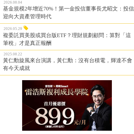
2026.08.04
基金規模2年增近70%！第一金投信董事長尤昭文：投信
迎向大資產管理時代
2026.05.29
複委託買美股或買台版ETF？理財規劃顧問：算對「這
筆稅」才是真正報酬
2025.08.22
黃仁勳旋風來台演講，黃仁勳：沒有台積電，輝達不會
有今天成就