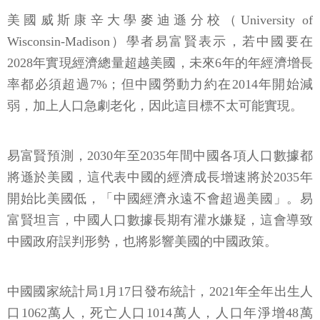
美國威斯康辛大學麥迪遜分校（University of
Wisconsin-Madison）學者易富賢表示，若中國要在
2028年實現經濟總量超越美國，未來6年的年經濟增長
率都必須超過7%；但中國勞動力約在2014年開始減
弱，加上人口急劇老化，因此這目標不太可能實現。
易富賢預測，2030年至2035年間中國各項人口數據都
將遜於美國，這代表中國的經濟成長增速將於2035年
開始比美國低，「中國經濟永遠不會超過美國」。易
富賢坦言，中國人口數據長期有灌水嫌疑，這會導致
中國政府誤判形勢，也將影響美國的中國政策。
中國國家統計局1月17日發布統計，2021年全年出生人
口1062萬人，死亡人口1014萬人，人口年淨增48萬