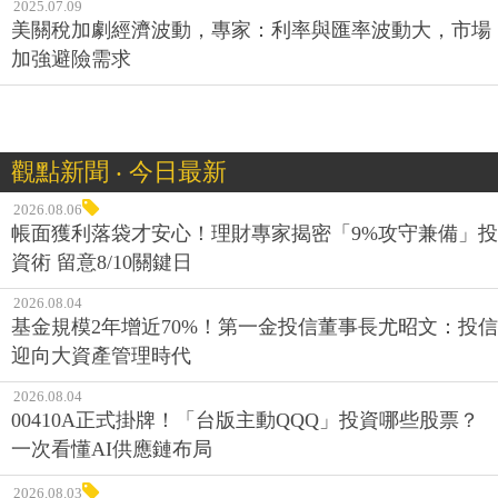
2025.07.09
美關稅加劇經濟波動，專家：利率與匯率波動大，市場
加強避險需求
觀點新聞 ‧ 今日最新
2026.08.06
帳面獲利落袋才安心！理財專家揭密「9%攻守兼備」投
資術 留意8/10關鍵日
2026.08.04
基金規模2年增近70%！第一金投信董事長尤昭文：投信
迎向大資產管理時代
2026.08.04
00410A正式掛牌！「台版主動QQQ」投資哪些股票？
一次看懂AI供應鏈布局
2026.08.03