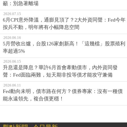
籲：別急著離場
2026.07.15
6月CPI意外降溫，通膨見頂了？2大外資同聲：Fed今年
按兵不動，明年將有小幅降息空間
2026.06.16
5月營收出爐，台股126家創新高！「這幾檔」股票殖利
率超過5%
2026.06.15
升息還是降息？華許6月首會牽動債市，內外資同發
聲：Fed面臨兩難，短天期非投等債才能攻守兼備
2026.06.11
Fed動向未明，債市路在何方？債券專家：沒有一種債
能永遠領先，複合債更穩！