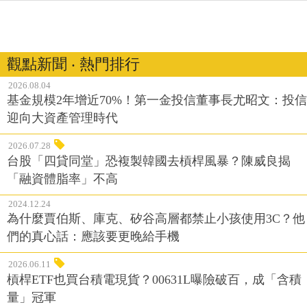
觀點新聞 ‧ 熱門排行
2026.08.04
基金規模2年增近70%！第一金投信董事長尤昭文：投信
迎向大資產管理時代
2026.07.28
台股「四貸同堂」恐複製韓國去槓桿風暴？陳威良揭
「融資體脂率」不高
2024.12.24
為什麼賈伯斯、庫克、矽谷高層都禁止小孩使用3C？他
們的真心話：應該要更晚給手機
2026.06.11
槓桿ETF也買台積電現貨？00631L曝險破百，成「含積
量」冠軍