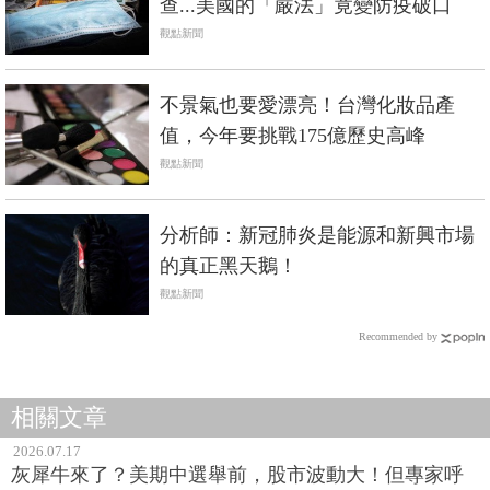
查...美國的「嚴法」竟變防疫破口
觀點新聞
不景氣也要愛漂亮！台灣化妝品產
值，今年要挑戰175億歷史高峰
觀點新聞
分析師：新冠肺炎是能源和新興市場
的真正黑天鵝！
觀點新聞
Recommended by
相關文章
2026.07.17
灰犀牛來了？美期中選舉前，股市波動大！但專家呼