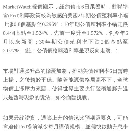
MarketWatch報價顯示，紐約債市6日尾盤時，對聯準
會(Fed)利率政策較為敏感的美國2年期公債殖利率小幅
上漲0.8個基點至0.296%；10年期公債殖利率小幅走跌
0.4個基點至1.524%，先前一度升至1.572%，創今年6
月以來新高；30年期公債殖利率下跌2個基點至
2.077%。(註：公債價格與殖利率呈現反向走勢。)
市場對通膨升高的擔憂加劇，推動美債殖利率6日暫時
上揚，之後趨於平穩。隨著能源價格居高不下，全球
物價上漲壓力來襲，使得世界主要央行聲稱通膨升溫
只是暫時現象的說法，如今面臨挑戰。
如果最終證實，通膨上升的情況比預期還要久，可能
會迫使Fed提前減少每月購債規模，並儘快啟動升息步