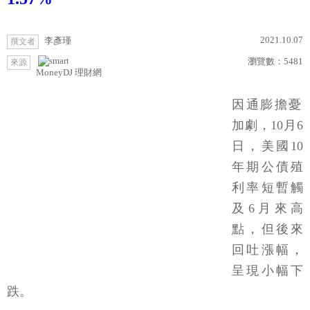
2021.10.07
李彥瑾
撰文者
瀏覽數：
5481
來源
MoneyDJ 理財網
因通膨擔憂
加劇，10月6
日，美國10
年期公債殖
利率短暫觸
及6月來高
點，但後來
回吐漲幅，
呈現小幅下
跌。