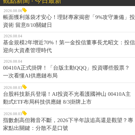
觀點新聞 ‧ 今日最新
2026.08.06
帳面獲利落袋才安心！理財專家揭密「9%攻守兼備」投
資術 留意8/10關鍵日
2026.08.04
基金規模2年增近70%！第一金投信董事長尤昭文：投信
迎向大資產管理時代
2026.08.04
00410A正式掛牌！「台版主動QQQ」投資哪些股票？
一次看懂AI供應鏈布局
2026.08.03
台股科技新兵登場！AI投資不光看護國神山 00410A主
動式ETF布局科技供應鏈 8/3掛牌上市
2026.08.03
指數創高但雜音不斷，2026下半年該追高還是觀望？專
家點出關鍵：分散不是口號