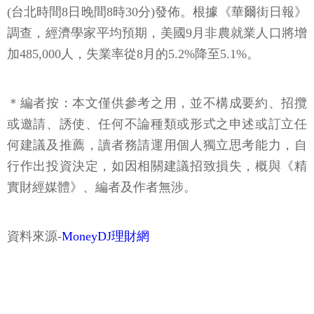
(台北時間8日晚間8時30分)發佈。根據《華爾街日報》
調查，經濟學家平均預期，美國9月非農就業人口將增
加485,000人，失業率從8月的5.2%降至5.1%。
＊編者按：本文僅供參考之用，並不構成要約、招攬
或邀請、誘使、任何不論種類或形式之申述或訂立任
何建議及推薦，讀者務請運用個人獨立思考能力，自
行作出投資決定，如因相關建議招致損失，概與《精
實財經媒體》、編者及作者無涉。
資料來源-
MoneyDJ理財網