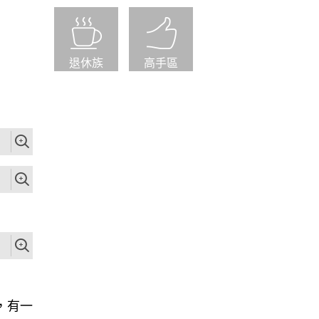
退休族
高手區
，有一