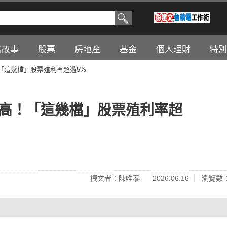
富故事
股票
房地產
基金
個人理財
特別
！「這幾檔」股票殖利率超過5%
新高！「這幾檔」股票殖利率超
撰文者：陳唯泰
2026.06.16
瀏覽數：