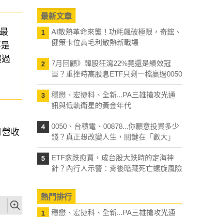
最新文章
最
AI散熱革命來襲！功耗飆破極限，奇鋐、
1
健策卡位高毛利散熱新戰場
要是
超過
7月回顧》韓股狂瀉22%竟還是績效冠
2
軍？重挫時高股息ETF只剩一檔贏過0050
穩懋、宏捷科、全新...PA三雄搶攻光通
3
訊與低軌衛星的黃金年代
0050、台積電、00878...你願意投資多少
4
月營收
錢？真正想改變人生，關鍵在「數大」
ETF愈跌愈買，成台股大跌時的定海神
5
針？內行人示警：背後暗藏死亡螺旋風險
熱門排行
穩懋、宏捷科、全新...PA三雄搶攻光通
1