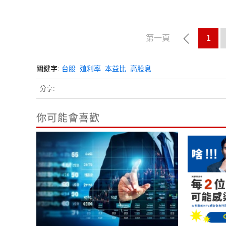
第一頁
1
關鍵字:
台股
殖利率
本益比
高股息
分享:
你可能會喜歡