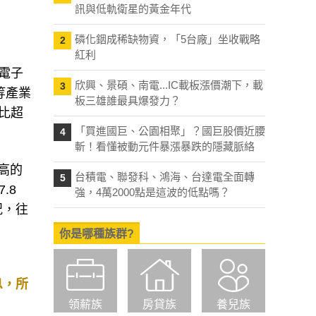
訊與低軌衛星的黃金年代
磷化銦成稀缺物資，「5台廠」坐收戰略
2
紅利
與電子
欣興、景碩、南電...IC載板漲價潮下，載
3
)等產業
板三雄誰最具爆發力？
比超
「買進國巨、公園相聚」？國巨股價近腰
4
斬！看懂被動元件暴漲暴跌的隱藏脈絡
高的
台積電、聯發科、鴻海、台達電全面轉
5
.8
強，4萬2000點是這波的低點嗎？
況，往
你是哪種族群?
息，所
領薪族
房貸族
養兒族