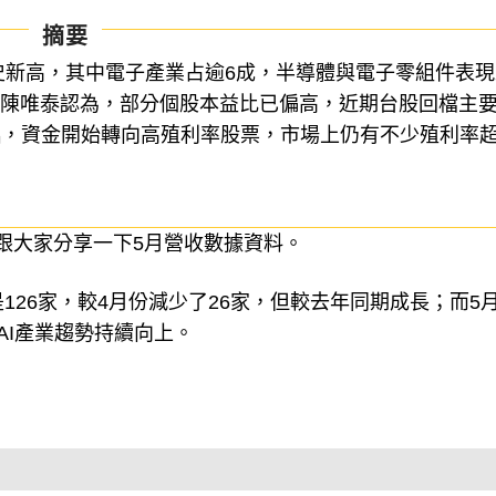
摘要
歷史新高，其中電子產業占逾6成，半導體與電子零組件表現
師陳唯泰認為，部分個股本益比已偏高，近期台股回檔主
臨，資金開始轉向高殖利率股票，市場上仍有不少殖利率
跟大家分享一下5月營收數據資料。
126家，較4月份減少了26家，但較去年同期成長；而5
AI產業趨勢持續向上。