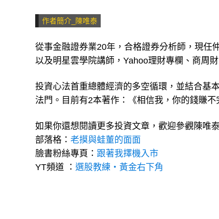
作者簡介_陳唯泰
從事金融證券業20年，合格證券分析師，現任
以及明星雲學院講師，Yahoo理財專欄、商周
投資心法首重總體經濟的多空循環，並結合基
法門。目前有2本著作：《相信我，你的錢賺不
如果你還想閱讀更多投資文章，歡迎參觀陳唯
部落格：
老摸與蛙董的面面
臉書粉絲專頁：
跟著我擇機入市
YT頻道 ：
選股教練・黃金右下角