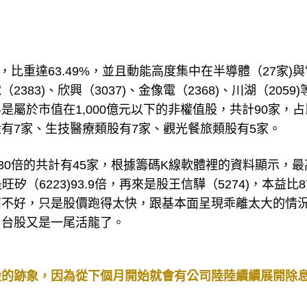
，比重達63.49%，並且動能高度集中在半導體（27家)
2383)、欣興（3037)、金像電（2368)、川湖（2059
屬於市值在1,000億元以下的非權值股，共計90家，占
有7家、生技醫療類股有7家、觀光餐旅類股有5家。
30倍的共計有45家，根據籌碼K線軟體裡的資料顯示，最
矽（6223)93.9倍，再來是股王信驊（5274)，本益比87
面不好，只是股價跑得太快，跟基本面呈現乖離太大的情
，台股又是一尾活龍了。
股的跡象，因為從下個月開始就會有公司陸陸續續展開除