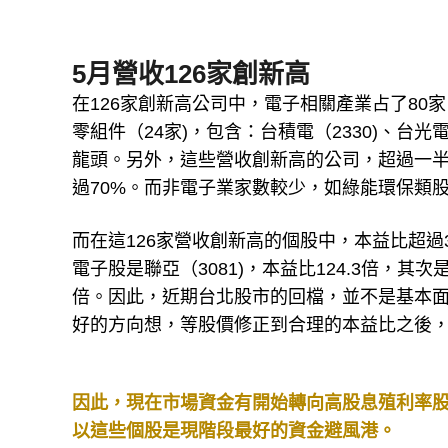
5月營收126家創新高
在126家創新高公司中，電子相關產業占了80家
零組件（24家)，包含：台積電（2330)、台光電（
龍頭。另外，這些營收創新高的公司，超過一半是
過70%。而非電子業家數較少，如綠能環保類股
而在這126家營收創新高的個股中，本益比超過
電子股是聯亞（3081)，本益比124.3倍，其次是旺
倍。因此，近期台北股市的回檔，並不是基本
好的方向想，等股價修正到合理的本益比之後
因此，現在市場資金有開始轉向高股息殖利率
以這些個股是現階段最好的資金避風港。