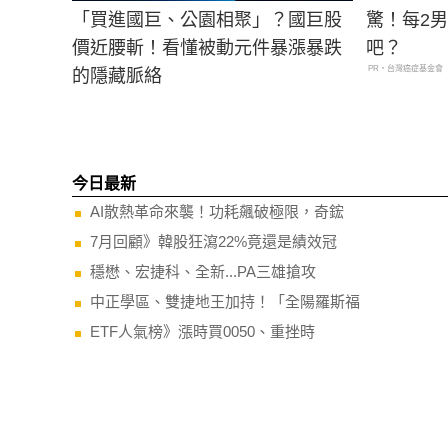
「買進國巨、公園相聚」？國巨股
驚！每2
價近腰斬！看懂被動元件暴漲暴跌
吧？
PR・台灣癌症基金會
的隱藏脈絡
今日最新
AI散熱革命來襲！功耗飆破極限，奇鋐
7月回顧》韓股狂瀉22%竟還是績效冠
穩懋、宏捷科、全新...PA三雄搶攻
中正學區、雙捷地王加持！「全陽羅斯福
ETF人氣榜》漲時買0050、重挫時