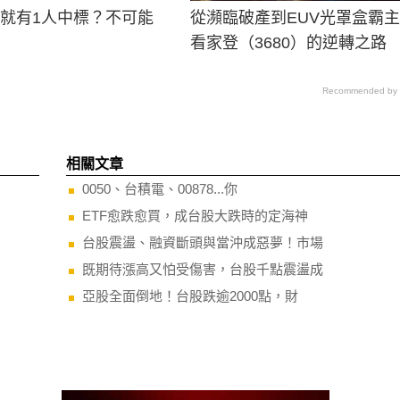
男就有1人中標？不可能
從瀕臨破產到EUV光罩盒霸
看家登（3680）的逆轉之路
Recommended by
相關文章
0050、台積電、00878...你
ETF愈跌愈買，成台股大跌時的定海神
台股震盪、融資斷頭與當沖成惡夢！市場
既期待漲高又怕受傷害，台股千點震盪成
亞股全面倒地！台股跌逾2000點，財