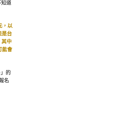
不知道
元，以
但是台
，其中
可能會
局」的
報名