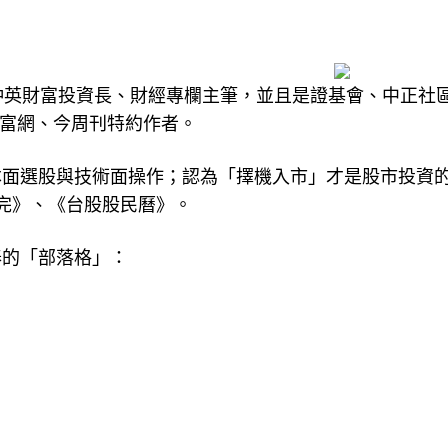
仲英財富投資長、財經專欄主筆，並且是證基會、中正社
財富網、今周刊特約作者。
本面選股與技術面操作；認為「擇機入市」才是股市投資
完》、《台股股民曆》。
泰的「部落格」：