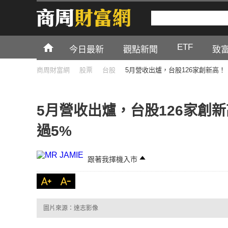
ETF
今日最新
觀點新聞
致
商周財富網
股票
台股
5月營收出爐，台股126家創新高
5月營收出爐，台股126家創
過5%
跟著我擇機入市
圖片來源：達志影像