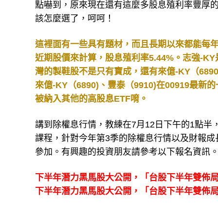
點嚇到，原來現在還有這麼多股息殖利率豐厚
該怎麼選了，呵呵！
這裡面有一些具有題材，而且長期以來都能每年獲利
近期股價來計算，股息殖利率5.44%。志強-K
灣的製鞋股不是只有寶成，還有來億-KY（6890)、
來億-KY（6890)、豐泰（9910)在009
被納入其他的高股息ETF唷。
講到除權息行情，教練在7月12日下午的1點半
課程，針對今年第3季的除權息行情以及財報成
參加。有興趣的投資朋友請參考以下報名資訊
下半年潛力黑馬股大公開，「台股下半年雙佈
下半年潛力黑馬股大公開，「台股下半年雙佈