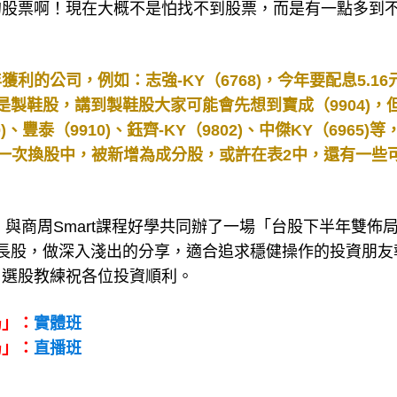
的股票啊！現在大概不是怕找不到股票，而是有一點多到
的公司，例如：志強-KY（6768)，今年要配息5.16
Y是製鞋股，講到製鞋股大家可能會先想到寶成（9904)，
豐泰（9910)、鈺齊-KY（9802)、中傑KY（6965)等
19最新的一次換股中，被新增為成分股，或許在表2中，還有一些
，與商周Smart課程好學共同辦了一場「台股下半年雙佈
長股，做深入淺出的分享，適合追求穩健操作的投資朋友
。選股教練祝各位投資順利。
局」：
實體班
局」：
直播班