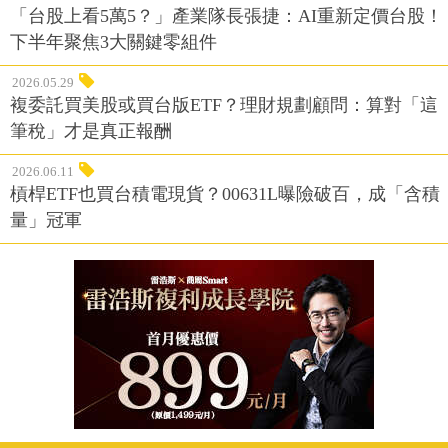
「台股上看5萬5？」產業隊長張捷：AI重新定價台股！
下半年聚焦3大關鍵零組件
2026.05.29
複委託買美股或買台版ETF？理財規劃顧問：算對「這
筆稅」才是真正報酬
2026.06.11
槓桿ETF也買台積電現貨？00631L曝險破百，成「含積
量」冠軍