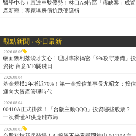
醫學中心＋直達車雙優勢！林口A8特區「稀缺案」成置
產新寵：專家曝房價抗跌硬邏輯
觀點新聞 ‧ 今日最新
2026.08.06
帳面獲利落袋才安心！理財專家揭密「9%攻守兼備」投
資術 留意8/10關鍵日
2026.08.04
基金規模2年增近70%！第一金投信董事長尤昭文：投信
迎向大資產管理時代
2026.08.04
00410A正式掛牌！「台版主動QQQ」投資哪些股票？
一次看懂AI供應鏈布局
2026.08.03
台股科技新兵登場！AI投資不光看護國神山 00410A主