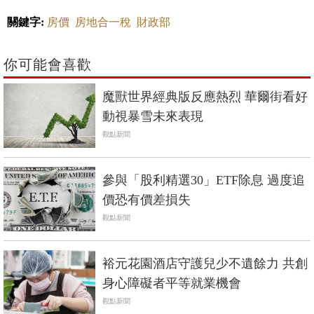
關鍵字:
房價
房地合一稅
財政部
你可能會喜歡
魔獸世界經典版反應熱烈 華爾街看好
動視暴雪未來表現
觀點新聞
參與「股利精選30」ETF除息 過度追
價恐有價差損失
觀點新聞
裕元花園酒店守護兒少不遺餘力 共創
身心障礙者平等就業機會
觀點新聞