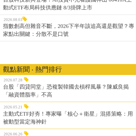
動式ETF布局科技供應鏈 8/3掛牌上市
2026.08.03
指數創高但雜音不斷，2026下半年該追高還是觀望？專
家點出關鍵：分散不是口號
觀點新聞 ‧ 熱門排行
2026.07.28
台股「四貸同堂」恐複製韓國去槓桿風暴？陳威良揭
「融資體脂率」不高
2026.05.21
主動式ETF好夯！專家曝「核心＋衛星」混搭策略：用
被動型當定海神針
2026.06.26