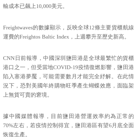
輸成本已飆上10,000美元。
Freightwaves的數據顯示，反映全球12條主要貨櫃航線
運費的Freightos Baltic Index，上週攀升至歷史新高。
CNN日前報導，中國深圳鹽田港是全球最繁忙的貨櫃
港口之一，但受當地COVID-19疫情復燃影響，鹽田港
陷入塞港夢魘，可能需要數月才能完全紓解。在此情
況下，恐對美國年終購物旺季產生蝴蝶效應，面臨架
上無貨可賣的窘境。
據中國媒體報導，目前鹽田港營運效率約為正常的
70%左右，若疫情控制得宜，鹽田港區有望6月底全面
恢復生產。