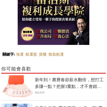
關鍵字:
海運
航運股
貨櫃
散裝航運
你可能會喜歡
新年到！農曆春節薪水翻倍，想打工
多賺一點？把握3重點，才不會錯失
自身權益！
觀點新聞