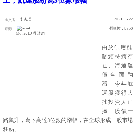
王，航運股紛寫3位數漲幅
2021.06.22
李彥瑾
撰文者
瀏覽數：
9356
來源
MoneyDJ 理財網
由於供應鏈
瓶頸持續存
在、海運運
價全面翻
漲，今年航
運股獲得大
批投資人追
捧，股價一
路飆升，寫下高達3位數的漲幅，在全球形成一股市場
狂熱。