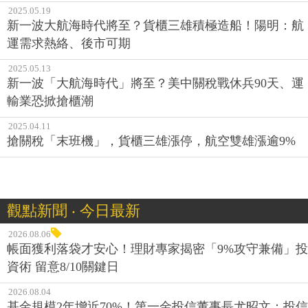
2025.05.19
新一波大航海時代將至？貨櫃三雄積極造船！陽明：航
運需求熱絡、後市可期
2025.05.13
新一波「大航海時代」將至？美中關稅戰休兵90天、運
輸業恐掀搶櫃潮
2025.04.11
搶關稅「末班機」，貨櫃三雄漲停，航空雙雄漲逾9%
觀點新聞 ‧ 今日最新
2026.08.06
帳面獲利落袋才安心！理財專家揭密「9%攻守兼備」投
資術 留意8/10關鍵日
2026.08.04
基金規模2年增近70%！第一金投信董事長尤昭文：投信