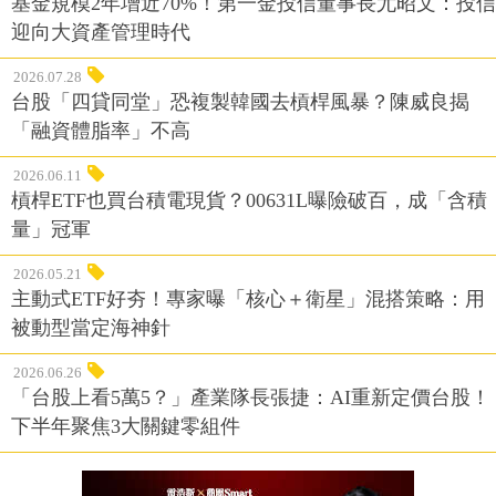
基金規模2年增近70%！第一金投信董事長尤昭文：投信
迎向大資產管理時代
2026.07.28
台股「四貸同堂」恐複製韓國去槓桿風暴？陳威良揭
「融資體脂率」不高
2026.06.11
槓桿ETF也買台積電現貨？00631L曝險破百，成「含積
量」冠軍
2026.05.21
主動式ETF好夯！專家曝「核心＋衛星」混搭策略：用
被動型當定海神針
2026.06.26
「台股上看5萬5？」產業隊長張捷：AI重新定價台股！
下半年聚焦3大關鍵零組件