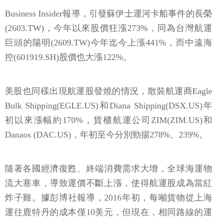
Business Insider報導，引發蘇伊士運河卡船事件的長榮
(2603.TW)，今年以來股價狂漲273%，同為台灣航運
巨頭的陽明(2609.TW)今年迄今上漲441%，而中遠海
控(601919.SH)股價也大漲122%。
美股也同樣出現航運股發燒的情況，散裝航運商Eagle
Bulk Shipping(EGLE.US)和Diana Shipping(DSX.US)年
初以來漲幅約170%，貨櫃航運公司ZIM(ZIM.US)和
Danaos (DAC.US)，年初至今分別勁揚278%、239%。
隨著各國經濟復甦、終端消費需求大增，全球海運物
流大塞車，導致運價不斷上漲，使得航運股成為當紅
炸子雞。據彭博社報導，2016年初，每噸貨物從上海
運往鹿特丹的成本僅10美元，但現在，相同路線的運