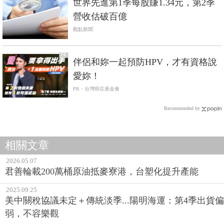
世界先進第1季每股賺1.34元，第2季
營收估破百億
觀點新聞
PR
伴侶和妳一起預防HPV，才有資格說
愛妳！
PR・台灣癌症基金會
Recommended by
相關文章
2026.05.07
君善輪載200萬桶原油抵麥寮港，台塑化提升產能
2025.09.25
美中關稅協議未定＋傳統淡季...陽明海運：第4季出貨偏
弱，不容樂觀