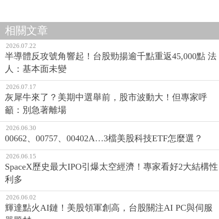
相關文章
2026.07.22
半導體反攻號角響起！台股勁揚逾千點重返45,000點 法
人：基本面未變
2026.07.17
灰犀牛來了？美期中選舉前，股市波動大！但專家呼
籲：別急著離場
2026.06.30
00662、00757、00402A…3檔美股科技ETF怎麼選？
2026.06.15
SpaceX歷史最大IPO引爆太空經濟！專家看好2大結構性
利多
2026.06.02
輝達點火AI鏈！美股領軍創高，台股關注AI PC與伺服