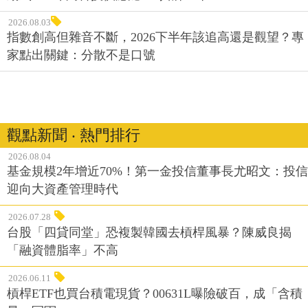
2026.08.03
指數創高但雜音不斷，2026下半年該追高還是觀望？專
家點出關鍵：分散不是口號
觀點新聞 ‧ 熱門排行
2026.08.04
基金規模2年增近70%！第一金投信董事長尤昭文：投信
迎向大資產管理時代
2026.07.28
台股「四貸同堂」恐複製韓國去槓桿風暴？陳威良揭
「融資體脂率」不高
2026.06.11
槓桿ETF也買台積電現貨？00631L曝險破百，成「含積