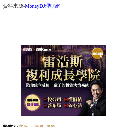
資料來源-
MoneyDJ理財網
關鍵字:
美股
亞馬遜
微軟