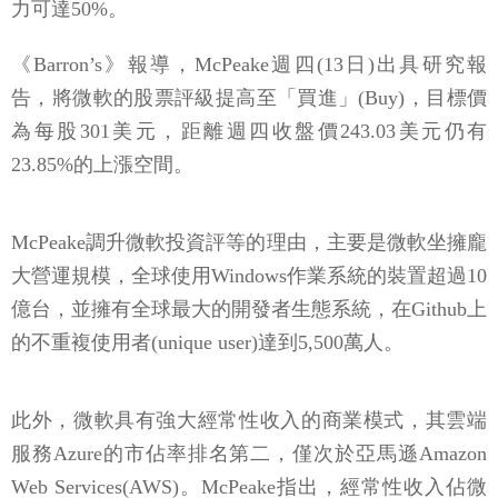
力可達50%。
《Barron’s》報導，McPeake週四(13日)出具研究報
告，將微軟的股票評級提高至「買進」(Buy)，目標價
為每股301美元，距離週四收盤價243.03美元仍有
23.85%的上漲空間。
McPeake調升微軟投資評等的理由，主要是微軟坐擁龐
大營運規模，全球使用Windows作業系統的裝置超過10
億台，並擁有全球最大的開發者生態系統，在Github上
的不重複使用者(unique user)達到5,500萬人。
此外，微軟具有強大經常性收入的商業模式，其雲端
服務Azure的市佔率排名第二，僅次於亞馬遜Amazon
Web Services(AWS)。McPeake指出，經常性收入佔微