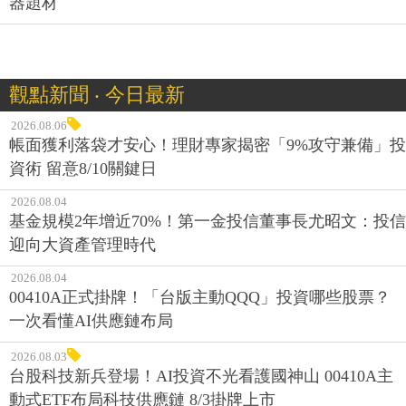
器題材
觀點新聞 ‧ 今日最新
2026.08.06
帳面獲利落袋才安心！理財專家揭密「9%攻守兼備」投
資術 留意8/10關鍵日
2026.08.04
基金規模2年增近70%！第一金投信董事長尤昭文：投信
迎向大資產管理時代
2026.08.04
00410A正式掛牌！「台版主動QQQ」投資哪些股票？
一次看懂AI供應鏈布局
2026.08.03
台股科技新兵登場！AI投資不光看護國神山 00410A主
動式ETF布局科技供應鏈 8/3掛牌上市