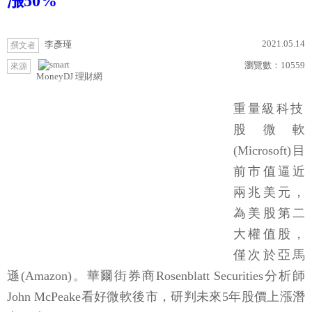
漲50%
2021.05.14
李彥瑾
撰文者
瀏覽數：
10559
來源
MoneyDJ 理財網
重量級科技
股微軟
(Microsoft)目
前市值逼近
兩兆美元，
為美股第二
大權值股，
僅次於亞馬
遜(Amazon)。華爾街券商Rosenblatt Securities分析師
John McPeake看好微軟後市，研判未來5年股價上漲潛