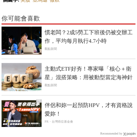
你可能會喜歡
慣老闆？2成5勞工下班後仍被交辦工
作，平均每月執行4.7小時
觀點新聞
主動式ETF好夯！專家曝「核心＋衛
星」混搭策略：用被動型當定海神針
觀點新聞
PR
伴侶和妳一起預防HPV，才有資格說
愛妳！
PR・台灣癌症基金會
Recommended by