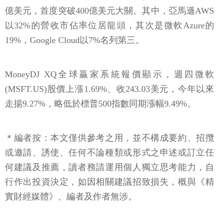
億美元，首度突破400億美元大關。其中，亞馬遜AWS
以32%的營收市佔率位居龍頭，其次是微軟Azure的
19%，Google Cloud以7%名列第三。
MoneyDJ XQ全球贏家系統報價顯示，週四微軟
(MSFT.US)股價上漲1.69%、收243.03美元，今年以來
走揚9.27%，略低於標普500指數同期漲幅9.49%。
＊編者按：本文僅供參考之用，並不構成要約、招攬
或邀請、誘使、任何不論種類或形式之申述或訂立任
何建議及推薦，讀者務請運用個人獨立思考能力，自
行作出投資決定，如因相關建議招致損失，概與《精
實財經媒體》、編者及作者無涉。