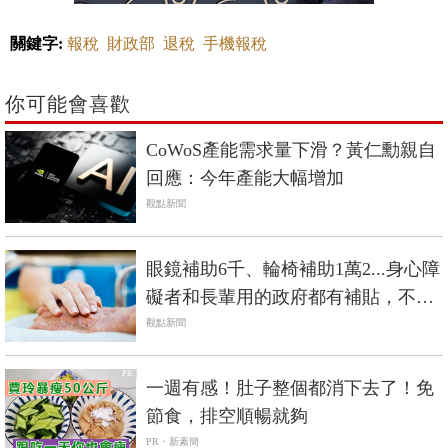
關鍵字:
報稅
財政部
退稅
手機報稅
你可能會喜歡
CoWoS產能需求量下滑？黃仁勳親自
回應：今年產能大幅增加
觀點新聞
眼鏡補助6千、輪椅補助1萬2...身心障
礙者和長輩用的政府都有補貼，不是
低收入戶也能辦
觀點新聞
PR
一週有感！肚子整個都消下去了！免
節食，排空順暢就夠
PR・新素簡