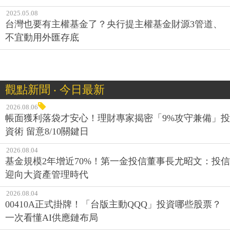
2025.05.08
台灣也要有主權基金了？央行提主權基金財源3管道、
不宜動用外匯存底
觀點新聞 ‧ 今日最新
2026.08.06
帳面獲利落袋才安心！理財專家揭密「9%攻守兼備」投
資術 留意8/10關鍵日
2026.08.04
基金規模2年增近70%！第一金投信董事長尤昭文：投信
迎向大資產管理時代
2026.08.04
00410A正式掛牌！「台版主動QQQ」投資哪些股票？
一次看懂AI供應鏈布局