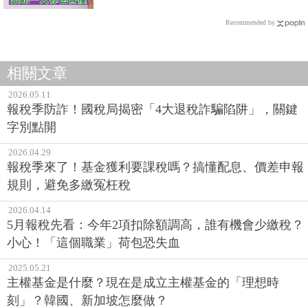
Recommended by
相關文章
2026.05.11
報稅季防詐！國稅局揭密「4大退稅詐騙陷阱」，關鍵
字別點開
2026.04.29
報稅季來了！基金獲利要課稅嗎？搞懂配息、價差申報
規則，避免多繳冤枉稅
2026.04.14
5月報稅先看：今年2項扣除額調高，誰有機會少繳稅？
小心！「這個職業」荷包恐失血
2025.05.21
主權基金是什麼？現在是成立主權基金的「理想時
刻」？韓國、新加坡怎麼做？