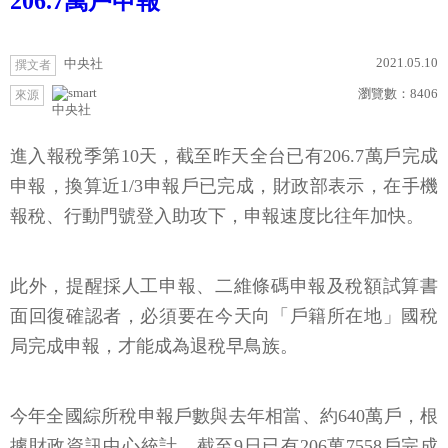
206.7萬戶申報
2021.05.10
中央社
撰文者
瀏覽數：
8406
來源
中央社
進入報稅季第10天，截至昨天全台已有206.7萬戶完成
申報，換算近1/3申報戶已完成，財政部表示，在手機
報稅、行動門號登入助攻下，申報速度比往年加快。
此外，提醒採人工申報、二維條碼申報及稅額試算書
面回復確認者，必須要在今天向「戶籍所在地」國稅
局完成申報，才能成為退稅早鳥族。
今年全國綜所稅申報戶數與去年相當、約640萬戶，根
據財政資訊中心統計，截至9日已有206萬7558戶完成