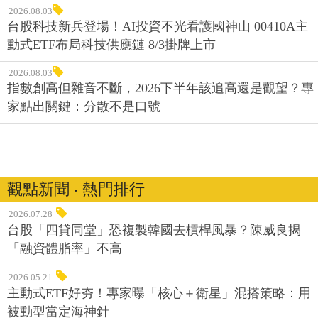
2026.08.03
台股科技新兵登場！AI投資不光看護國神山 00410A主
動式ETF布局科技供應鏈 8/3掛牌上市
2026.08.03
指數創高但雜音不斷，2026下半年該追高還是觀望？專
家點出關鍵：分散不是口號
觀點新聞 ‧ 熱門排行
2026.07.28
台股「四貸同堂」恐複製韓國去槓桿風暴？陳威良揭
「融資體脂率」不高
2026.05.21
主動式ETF好夯！專家曝「核心＋衛星」混搭策略：用
被動型當定海神針