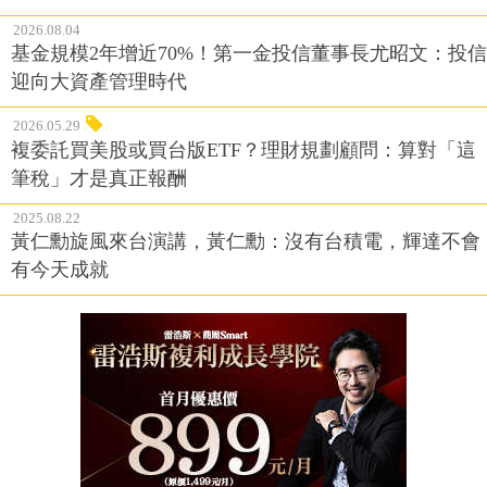
2026.08.04
基金規模2年增近70%！第一金投信董事長尤昭文：投信
迎向大資產管理時代
2026.05.29
複委託買美股或買台版ETF？理財規劃顧問：算對「這
筆稅」才是真正報酬
2025.08.22
黃仁勳旋風來台演講，黃仁勳：沒有台積電，輝達不會
有今天成就