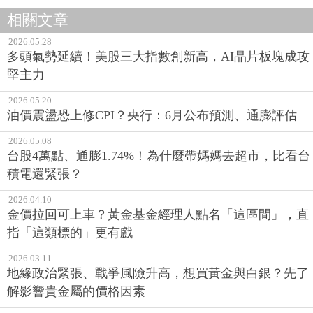
相關文章
2026.05.28
多頭氣勢延續！美股三大指數創新高，AI晶片板塊成攻
堅主力
2026.05.20
油價震盪恐上修CPI？央行：6月公布預測、通膨評估
2026.05.08
台股4萬點、通膨1.74%！為什麼帶媽媽去超市，比看台
積電還緊張？
2026.04.10
金價拉回可上車？黃金基金經理人點名「這區間」，直
指「這類標的」更有戲
2026.03.11
地緣政治緊張、戰爭風險升高，想買黃金與白銀？先了
解影響貴金屬的價格因素