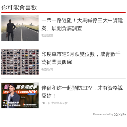
你可能會喜歡
一帶一路遇阻！大馬喊停三大中資建
案、展開貪腐調查
觀點新聞
印度車市連5月跌雙位數，威脅數千
萬從業員飯碗
觀點新聞
PR
伴侶和妳一起預防HPV，才有資格說
愛妳！
PR・台灣癌症基金會
Recommended by