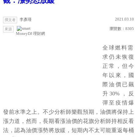
觀：漲勢恐放緩
2021.03.10
李彥瑾
撰文者
瀏覽數：
8305
來源
MoneyDJ 理財網
全球燃料需
求仍未恢復
正常，但今
年以來，國
際油價已飆
升30%，反
彈至疫情爆
發前水準之上。不少分析師樂觀預期，油價將保持上
漲力道，然而，長期看漲油價的花旗分析師持相反看
法，認為油價漲勢將放緩，短期內不太可能重返每桶