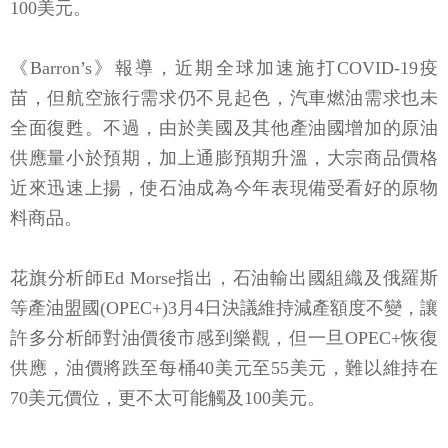
100美元。
《Barron’s》報導，近期全球加速施打COVID-19疫
苗，但航空旅行需求仍不見起色，汽車燃油需求也未
全面復甦。不過，由於美國及其他產油國增加的原油
供應量小於預期，加上通膨預期升溫，大宗商品價格
近來迅速上揚，使石油成為今年表現備受看好的原物
料商品。
花旗分析師Ed Morse指出，石油輸出國組織及俄羅斯
等產油盟國(OPEC+)3月4日決議維持減產額度不變，讓
許多分析師對油價後市感到樂觀，但一旦OPEC+恢復
供應，油價將跌至每桶40美元至55美元，難以維持在
70美元價位，更不太可能觸及100美元。