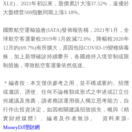
XLE)，2021年初以來，股價累計大漲37.52%，遠優於
大盤標普500指數同期上漲3.18%。
國際航空運輸協會(IATA)發佈報告稱，2021年1月，全
球航空客運量較2019年1月銳減72.0%，降幅較2020年
12月的(69.7%)有所擴大，原因包括COVID-19變種病毒
株，加上新增確診持續攀升，各國維持入境管制或限
制措施，導致航空客運量依然低迷。
＊編者按：本文僅供參考之用，並不構成要約、招攬
或邀請、誘使、任何不論種類或形式之申述或訂立任
何建議及推薦，讀者務請運用個人獨立思考能力，自
行作出投資決定，如因相關建議招致損失，概與《精
實財經媒體》、編者及作者無涉。
資料來源-
MoneyDJ理財網