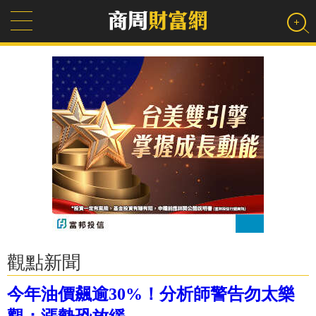
觀點新聞
今年油價飆逾30%！分析師警告勿太樂