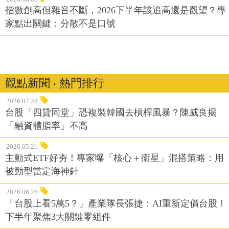
指數創高但雜音不斷，2026下半年該追高還是觀望？專
家點出關鍵：分散不是口號
觀點新聞 ‧ 熱門排行
2026.07.28
台股「四貸同堂」恐複製韓國去槓桿風暴？陳威良揭
「融資體脂率」不高
2026.05.21
主動式ETF好夯！專家曝「核心＋衛星」混搭策略：用
被動型當定海神針
2026.06.26
「台股上看5萬5？」產業隊長張捷：AI重新定價台股！
下半年聚焦3大關鍵零組件