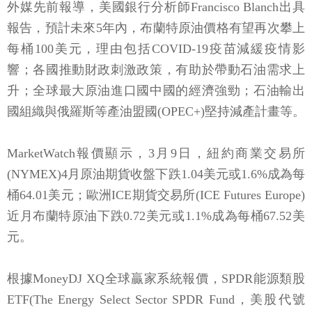
外媒先前報導，美國銀行分析師Francisco Blanch出具
報告，預計未來5年內，布蘭特原油價格有望再次攀上
每桶100美元，理由包括COVID-19疫苗減緩疫情影
響；各國推動財政刺激政策，有助於帶動石油需求上
升；全球最大原油進口國中國的經濟強勁；石油輸出
國組織與俄羅斯等產油盟國(OPEC+)堅持減產計畫等。
MarketWatch報價顯示，3月9日，紐約商業交易所
(NYMEX)4月原油期貨收盤下跌1.04美元或1.6%成為每
桶64.01美元；歐洲ICE期貨交易所(ICE Futures Europe)
近月布蘭特原油下跌0.72美元或1.1%成為每桶67.52美
元。
根據MoneyDJ XQ全球贏家系統報價，SPDR能源類股
ETF(The Energy Select Sector SPDR Fund，美股代號