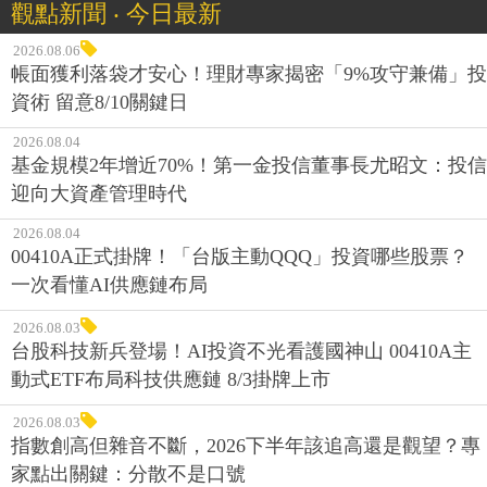
觀點新聞 ‧ 今日最新
2026.08.06
帳面獲利落袋才安心！理財專家揭密「9%攻守兼備」投
資術 留意8/10關鍵日
2026.08.04
基金規模2年增近70%！第一金投信董事長尤昭文：投信
迎向大資產管理時代
2026.08.04
00410A正式掛牌！「台版主動QQQ」投資哪些股票？
一次看懂AI供應鏈布局
2026.08.03
台股科技新兵登場！AI投資不光看護國神山 00410A主
動式ETF布局科技供應鏈 8/3掛牌上市
2026.08.03
指數創高但雜音不斷，2026下半年該追高還是觀望？專
家點出關鍵：分散不是口號