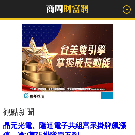
觀點新聞
晶元光電、隆達電子共組富采掛牌飆漲