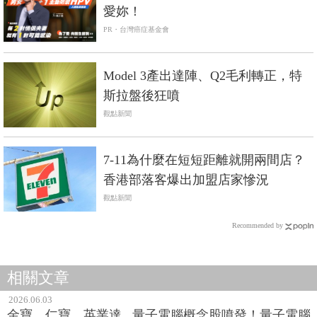
愛妳！
PR・台灣癌症基金會
Model 3產出達陣、Q2毛利轉正，特
斯拉盤後狂噴
觀點新聞
7-11為什麼在短短距離就開兩間店？
香港部落客爆出加盟店家慘況
觀點新聞
Recommended by
相關文章
2026.06.03
金寶、仁寶、英業達...量子電腦概念股噴發！量子電腦