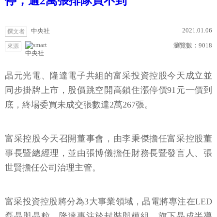
停，逾2萬張排隊買不到
2021.01.06
中央社
撰文者
瀏覽數：
9018
來源
中央社
晶元光電、隆達電子共組的富采投資控股今天成立並
同步掛牌上市，股價跳空開高鎖住漲停價91元一價到
底，終場委買未成交張數達2萬267張。
富采控股今天召開董事會，由李秉傑擔任富采控股董
事長暨總經理，並由張博儀擔任財務長暨發言人、張
世賢擔任公司治理主管。
富采投資控股將分為3大事業領域，晶電將專注在LED
磊晶與晶粒、隆達專注於封裝與模組、旗下晶成半導