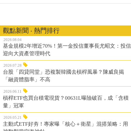
觀點新聞 ‧ 熱門排行
2026.08.04
基金規模2年增近70%！第一金投信董事長尤昭文：投信
迎向大資產管理時代
2026.07.28
台股「四貸同堂」恐複製韓國去槓桿風暴？陳威良揭
「融資體脂率」不高
2026.06.11
槓桿ETF也買台積電現貨？00631L曝險破百，成「含積
量」冠軍
2026.05.21
主動式ETF好夯！專家曝「核心＋衛星」混搭策略：用