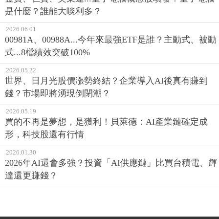
是什麼？誰能大啖利多？
2026.06.01
00981A、00988A...今年來最強ETF是誰？主動式、被動
式...8檔績效突破100%
2026.05.22
世界、日月光股價漲勢終結？企業導入AI後真有賺到
錢？市場即將湧現倒閉潮？
2026.05.19
買的不再是夢想，是獲利！貝萊德：AI產業鏈確定成
形，科技股還有行情
2026.01.30
2026年AI還會多強？投資「AI供應鏈」比買台積電、輝
達還更賺錢？