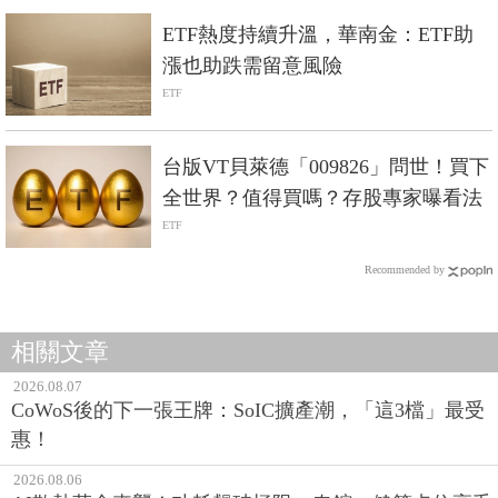
ETF熱度持續升溫，華南金：ETF助
漲也助跌需留意風險
ETF
台版VT貝萊德「009826」問世！買下
全世界？值得買嗎？存股專家曝看法
ETF
Recommended by
相關文章
2026.08.07
CoWoS後的下一張王牌：SoIC擴產潮，「這3檔」最受
惠！
2026.08.06