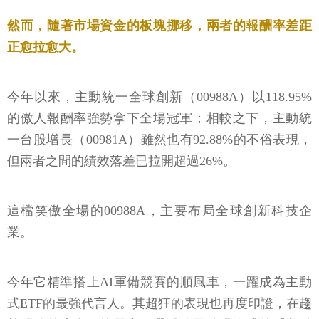
然而，隨著市場資金的板塊挪移，兩者的報酬率差距
正愈拉愈大。
今年以來，主動統一全球創新（00988A）以118.95%
的傲人報酬率強勢拿下全場冠軍；相較之下，主動統
一台股增長（00981A）雖然也有92.88%的不俗表現，
但兩者之間的績效落差已拉開超過26%。
這檔笑傲全場的00988A，主要布局全球創新科技企
業。
今年它精準搭上AI軍備競賽的順風車，一躍成為主動
式ETF的最強代言人。其超狂的表現也再度印證，在趨