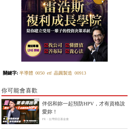
關鍵字:
半導體
0050
etf
晶圓製造
00913
你可能會喜歡
PR
伴侶和妳一起預防HPV，才有資格說
愛妳！
PR・台灣癌症基金會