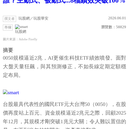
誰？主動式、被動式...8檔績效突破100%
2026.06.01
玩股網／玩股華安
撰文者
瀏覽數：
58829
專欄
玩股網
圖片來源：Adobe Firefly
摘要
0050規模逼近2兆，AI更催生科技ETF績效噴發。面對
大盤天量狂飆，與其預測修正，不如長線定期定額穩
定布局。
台股最具代表性的國民ETF元大台灣50（0050），在股
價再度站上百元、資金規模逼近2兆元之際，回顧2025
年12月，其規模才剛突破1兆元大關；令人難以置信的