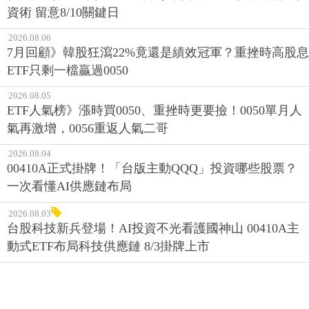
資術 留意8/10關鍵日
2026.08.06
7月回顧》韓股狂瀉22%竟還是績效冠軍？重挫時高股息
ETF只剩一檔贏過0050
2026.08.05
ETF人氣榜》漲時買0050、重挫時更要撿！0050單月人
氣再激增，0056重返人氣二哥
2026.08.04
00410A正式掛牌！「台版主動QQQ」投資哪些股票？
一次看懂AI供應鏈布局
2026.08.03
台股科技新兵登場！AI投資不光看護國神山 00410A主
動式ETF布局科技供應鏈 8/3掛牌上市