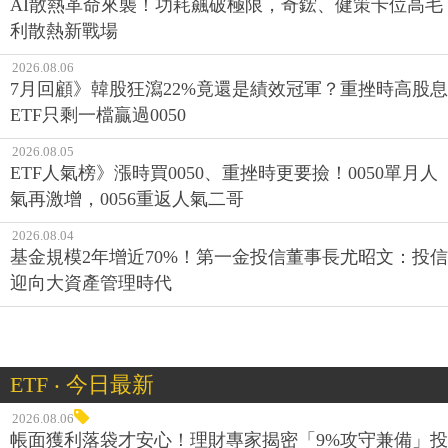
AI散熱革命來襲！功耗飆破極限，奇鋐、健策卡位高毛
利散熱新戰場
2026.08.06
7月回顧》韓股狂瀉22%竟還是績效冠軍？重挫時高股息
ETF只剩一檔贏過0050
2026.08.05
ETF人氣榜》漲時買0050、重挫時更要撿！0050單月人
氣再激增，0056重返人氣二哥
2026.08.04
基金規模2年增近70%！第一金投信董事長尤昭文：投信
迎向大資產管理時代
ETF ‧ 今日最新
2026.08.06
帳面獲利落袋才安心！理財專家揭密「9%攻守兼備」投