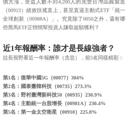
價大漲，受益人數不到4,200人的兆豐台灣晶圓製造
（00913）績效扶搖直上，甚至直逼主動式ETF「統一
全球創新（00988A）」。究竟除了0050之外，還有哪
些黑馬ETF正悄悄幫投資人賺取超額獲利？
近1年報酬率：誰才是長線強者？
拉長視野看近一年報酬率（含息），前5名同樣精彩：
第1名：復華中國5G（00877）304%
第2名：國泰臺韓科技（00735）273.3%
第3名：野村臺灣新科技50（00935）230.9%
第4名：主動統一台股增長（00981A）230.4%
第5名：第一金太空衛星（00910）225.8%