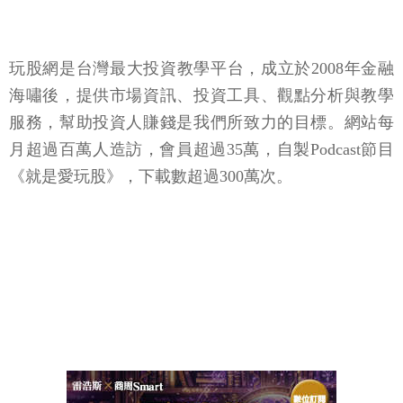
玩股網是台灣最大投資教學平台，成立於2008年金融
海嘯後，提供市場資訊、投資工具、觀點分析與教學
服務，幫助投資人賺錢是我們所致力的目標。網站每
月超過百萬人造訪，會員超過35萬，自製Podcast節目
《就是愛玩股》，下載數超過300萬次。