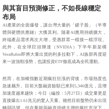
與其盲目預測修正，不如長線穩定
布局
AI產業的全面爆發，讓台灣大量的「鏟子股」（半導
體與硬體供應鏈）大獲其利。隨著AI應用持續擴大，
終端產品需求再次大增，受惠群眾一檔接一檔浮現。
此外，在全球巨頭輝達（NVIDIA）下半年新架構
VeraRubin即將大量出貨的利多拉動下，AI族群再度迎
來一波強勁漲勢，也讓投資ETF徹底成為全民運動。
然而，在加權指數近期瘋狂狂漲的背後，市場熱度也
急速飆升。目前大盤融資餘額已來到5,346億元，且增
加速度越來越快；今日（編按：5月27日）成交量更是
直接爆出1.61兆元的驚人天量。雖然目前盤勢仍未出現
轉弱訊號，但在量能與融資持續大增的瘋狂市況下，