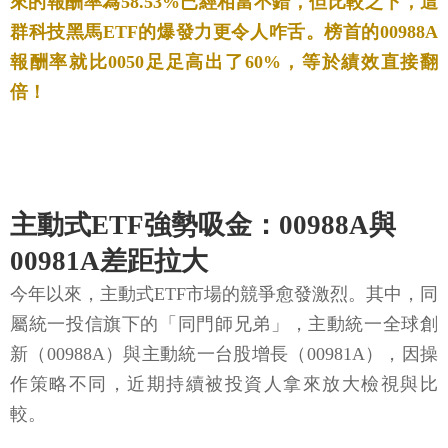
來的報酬率為58.53%已經相當不錯，但比較之下，這
群科技黑馬ETF的爆發力更令人咋舌。榜首的00988A
報酬率就比0050足足高出了60%，等於績效直接翻
倍！
主動式ETF強勢吸金：00988A與
00981A差距拉大
今年以來，主動式ETF市場的競爭愈發激烈。其中，同
屬統一投信旗下的「同門師兄弟」，主動統一全球創
新（00988A）與主動統一台股增長（00981A），因操
作策略不同，近期持續被投資人拿來放大檢視與比
較。