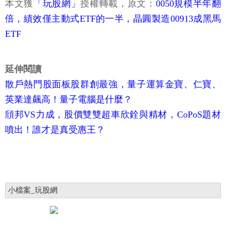
本文獲
「玩股網」
授權轉載，原文：
0050規模半年翻
倍，績效僅主動式ETF的一半，晶圓製造00913成黑馬
ETF
延伸閱讀
散戶熱門股面板股群創最強，量子運算金寶、仁寶、
英業達飆高！量子電腦是什麼？
頎邦VS力成，股價雙雙超車欣銓與精材，CoPoS題材
噴出！誰才是真受惠王？
小檔案_玩股網