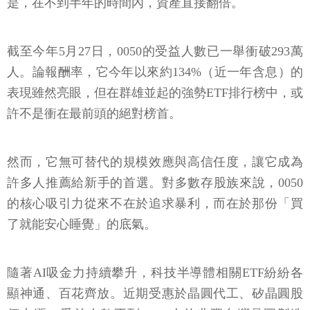
是，在不到半年的時間內，資產直接翻倍。
截至今年5月27日，0050的受益人數已一舉衝破293萬
人。論報酬率，它今年以來約134%（近一年含息）的
表現雖然亮眼，但在群雄並起的強勢ETF排行榜中，或
許不是衝在最前頭的絕對榜首。
然而，它無可替代的規模效應與高信任度，讓它成為
許多人推薦給新手的首選。對多數存股族來說，0050
的核心吸引力從來不在於追求暴利，而在於那份「買
了就能安心睡覺」的底氣。
隨著AI吸金力持續攀升，科技半導體相關ETF紛紛各
顯神通、百花齊放。近期受惠於晶圓代工、矽晶圓股