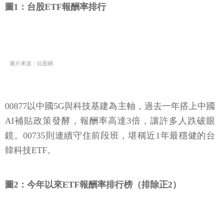
圖1：台股ETF報酬率排行
圖片來源：玩股網
00877以中國5G與科技基建為主軸，過去一年搭上中國
AI補貼政策發酵，報酬率高達3倍，讓許多人跌破眼
鏡。00735則連續守住前段班，堪稱近1年最穩健的台
韓科技ETF。
圖2：今年以來ETF報酬率排行榜（排除正2）