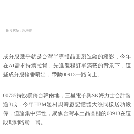
圖片來源：玩股網
成分股幾乎就是台灣半導體晶圓製造鏈的縮影，今年
在AI需求持續拉貨、先進製程訂單滿載的背景下，這
些成分股輪番噴出，帶動00913一路向上。
00735持股橫跨台韓兩地，三星電子與SK海力士合計暫
逾3成，今年HBM題材與韓廠記憶體大漲同樣居功厥
偉，但論集中彈性，聚焦台灣本土晶圓鏈的00913在這
段期間略勝一籌。