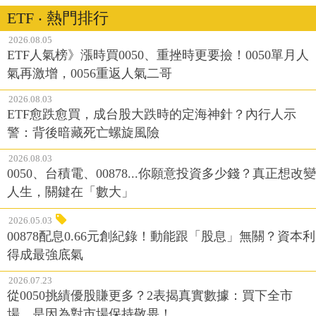
ETF ‧ 熱門排行
2026.08.05
ETF人氣榜》漲時買0050、重挫時更要撿！0050單月人
氣再激增，0056重返人氣二哥
2026.08.03
ETF愈跌愈買，成台股大跌時的定海神針？內行人示
警：背後暗藏死亡螺旋風險
2026.08.03
0050、台積電、00878...你願意投資多少錢？真正想改變
人生，關鍵在「數大」
2026.05.03
00878配息0.66元創紀錄！動能跟「股息」無關？資本利
得成最強底氣
2026.07.23
從0050挑績優股賺更多？2表揭真實數據：買下全市
場，是因為對市場保持敬畏！