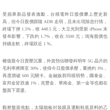
受蘋果新品發表激勵，台積電昨日股價攀上歷史新
高，但今日股價跟隨 ADR 走弱，且未出現除息行情，
終場下挫 1.5%，收 448.5 元；大立光則受新 iPhone 未
發布影響，下跌約 1.7%，收在 3500 元；鴻海股價也
持續走軟，終場跌近 1 %。
權值股今日賣壓沉重，外資預估聯發科明年 5G 晶片的
毛利率將降至 30%，使得今日股價承壓，重挫約 3%，
再度摜破 600 元關卡。金融族群同樣弱勢，國泰金、
富邦金皆跌逾 1%，兆豐金、華南金、第一金等也都在
盤面下震盪。
觀察盤面焦點，太陽能板封裝膜及運動鞋底原料的乙