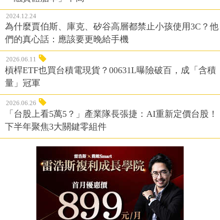
2024.12.24
為什麼賈伯斯、庫克、矽谷高層都禁止小孩使用3C？他
們的真心話：應該要更晚給手機
2026.06.11
槓桿ETF也買台積電現貨？00631L曝險破百，成「含積
量」冠軍
2026.06.26
「台股上看5萬5？」產業隊長張捷：AI重新定價台股！
下半年聚焦3大關鍵零組件