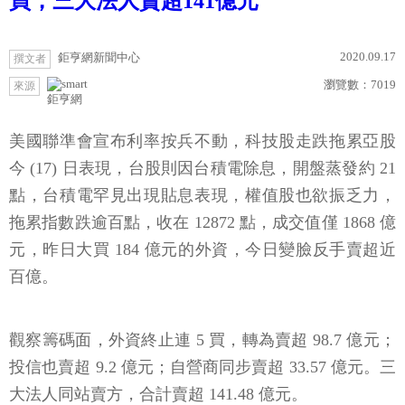
買，三大法人賣超141億元
2020.09.17
鉅亨網新聞中心
撰文者
瀏覽數：
7019
來源
鉅亨網
美國聯準會宣布利率按兵不動，科技股走跌拖累亞股
今 (17) 日表現，台股則因台積電除息，開盤蒸發約 21
點，台積電罕見出現貼息表現，權值股也欲振乏力，
拖累指數跌逾百點，收在 12872 點，成交值僅 1868 億
元，昨日大買 184 億元的外資，今日變臉反手賣超近
百億。
觀察籌碼面，外資終止連 5 買，轉為賣超 98.7 億元；
投信也賣超 9.2 億元；自營商同步賣超 33.57 億元。三
大法人同站賣方，合計賣超 141.48 億元。