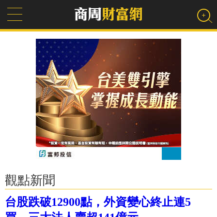
觀點新聞
台股跌破12900點，外資變心終止連5