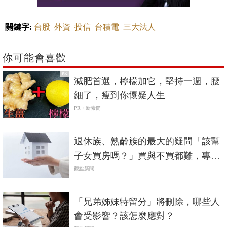
關鍵字:
台股
外資
投信
台積電
三大法人
你可能會喜歡
PR
減肥首選，檸檬加它，堅持一週，腰
細了，瘦到你懷疑人生
PR・新素簡
退休族、熟齡族的最大的疑問「該幫
子女買房嗎？」買與不買都難，專業
律師這樣說...
觀點新聞
「兄弟姊妹特留分」將刪除，哪些人
會受影響？該怎麼應對？