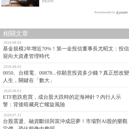
觀點新聞
Recommended by
相關文章
2026.08.04
基金規模2年增近70%！第一金投信董事長尤昭文：投信
迎向大資產管理時代
2026.08.03
0050、台積電、00878...你願意投資多少錢？真正想改變
人生，關鍵在「數大」
2026.08.03
ETF愈跌愈買，成台股大跌時的定海神針？內行人示
警：背後暗藏死亡螺旋風險
2026.07.31
台股震盪、融資斷頭與當沖成惡夢！市場對AI股的樂觀
定價，恐比想像中脆弱