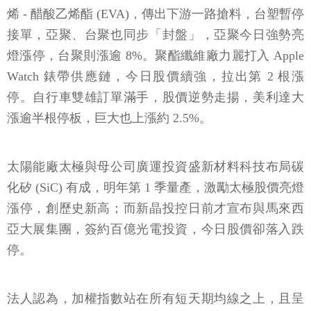
烯 - 醋酸乙烯酯 (EVA)，傳出下游一路搶料，台塑暫停
接單，亞聚、台聚也同步「封盤」，亞聚今日強勢亮
燈漲停，台聚則漲逾 8%。聚酯纖維廠力麗打入 Apple
Watch 錶帶供應鏈，今日股價續強，拉出第 2 根漲
停。自行車雙雄訂單滿手，股價逆勢走揚，美利達大
漲逾半根停板，巨大也上漲約 2.5%。
太陽能廠太極與母公司廣運投資盛新材料科技布局碳
化矽 (SiC) 有成，明年第 1 季量產，激勵太極股價亮燈
漲停，創歷史新高；而新晶投控日前才宣布與馬來西
亞大展集團，簽約百億光電投資，今日股價卻落入跌
停。
法人認為，加權指數站在所有短天期均線之上，且呈