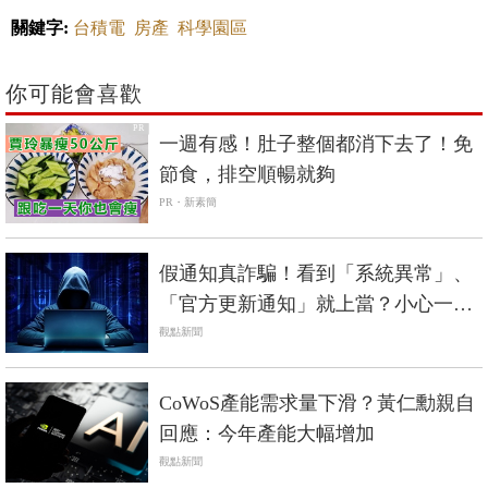
關鍵字:
台積電
房產
科學園區
你可能會喜歡
PR
一週有感！肚子整個都消下去了！免
節食，排空順暢就夠
PR・新素簡
假通知真詐騙！看到「系統異常」、
「官方更新通知」就上當？小心一封
信就能掏空帳戶！
觀點新聞
CoWoS產能需求量下滑？黃仁勳親自
回應：今年產能大幅增加
觀點新聞