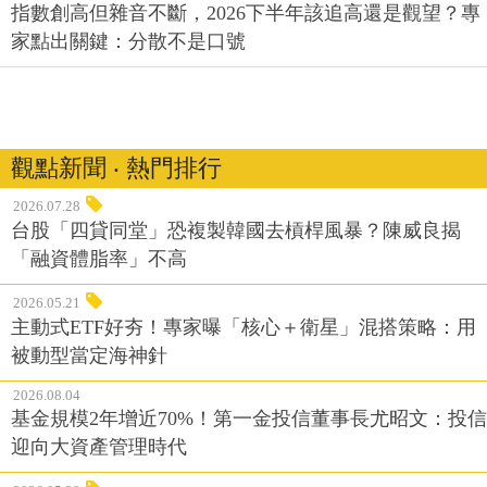
指數創高但雜音不斷，2026下半年該追高還是觀望？專
家點出關鍵：分散不是口號
觀點新聞 ‧ 熱門排行
2026.07.28
台股「四貸同堂」恐複製韓國去槓桿風暴？陳威良揭
「融資體脂率」不高
2026.05.21
主動式ETF好夯！專家曝「核心＋衛星」混搭策略：用
被動型當定海神針
2026.08.04
基金規模2年增近70%！第一金投信董事長尤昭文：投信
迎向大資產管理時代