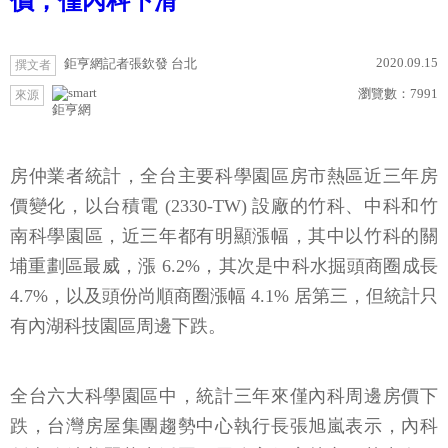
價，僅內科下滑
2020.09.15
鉅亨網記者張欽發 台北
撰文者
瀏覽數：
7991
來源
鉅亨網
房仲業者統計，全台主要科學園區房市熱區近三年房
價變化，以台積電 (2330-TW) 設廠的竹科、中科和竹
南科學園區，近三年都有明顯漲幅，其中以竹科的關
埔重劃區最威，漲 6.2%，其次是中科水掘頭商圈成長
4.7%，以及頭份尚順商圈漲幅 4.1% 居第三，但統計只
有內湖科技園區周邊下跌。
全台六大科學園區中，統計三年來僅內科周邊房價下
跌，台灣房屋集團趨勢中心執行長張旭嵐表示，內科