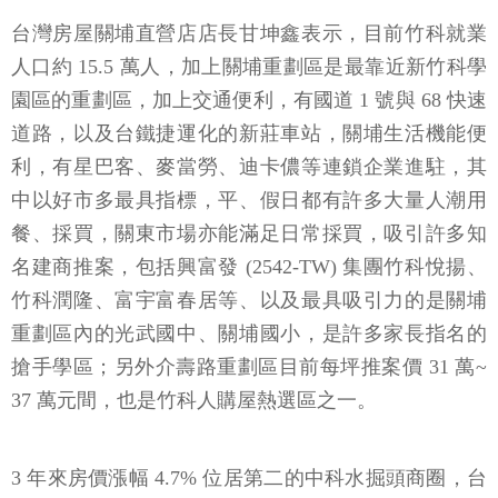
台灣房屋關埔直營店店長甘坤鑫表示，目前竹科就業
人口約 15.5 萬人，加上關埔重劃區是最靠近新竹科學
園區的重劃區，加上交通便利，有國道 1 號與 68 快速
道路，以及台鐵捷運化的新莊車站，關埔生活機能便
利，有星巴客、麥當勞、迪卡儂等連鎖企業進駐，其
中以好市多最具指標，平、假日都有許多大量人潮用
餐、採買，關東市場亦能滿足日常採買，吸引許多知
名建商推案，包括興富發 (2542-TW) 集團竹科悅揚、
竹科潤隆、富宇富春居等、以及最具吸引力的是關埔
重劃區內的光武國中、關埔國小，是許多家長指名的
搶手學區；另外介壽路重劃區目前每坪推案價 31 萬~
37 萬元間，也是竹科人購屋熱選區之一。
3 年來房價漲幅 4.7% 位居第二的中科水掘頭商圈，台