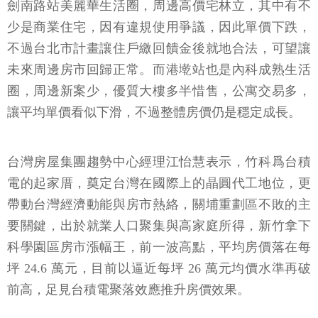
劍南路站美麗華生活圈，周邊高價宅林立，其中有不
少是商業住宅，因有違規使用爭議，因此單價下跌，
不過台北市計畫讓住戶繳回饋金後就地合法，可望讓
未來周邊房市回歸正常。而港墘站也是內科成熟生活
圈，周邊新案少，優質大樓多半惜售，公寓交易多，
讓平均單價看似下滑，不過整體房價仍是穩定成長。
台灣房屋集團趨勢中心經理江怡慧表示，竹科爲台積
電的起家厝，奠定台灣在國際上的晶圓代工地位，更
帶動台灣經濟動能與房市熱絡，關埔重劃區不敗的主
要關鍵，出於就業人口聚集與高家庭所得，新竹拿下
科學園區房市漲幅王，前一波高點，平均房價落在每
坪 24.6 萬元，目前以逼近每坪 26 萬元均價水準再破
前高，足見台積電聚落效應推升房價效果。