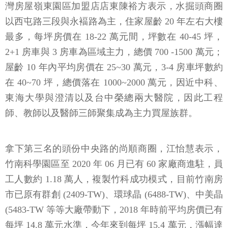
灣房屋嶺東園區加盟店店東陳裕方表示，水掘頭商圈
以西屯路三段與永褔路為主，住家屋齡 20 年左右大樓
最多，每坪房價在 18-22 萬元間，坪數在 40-45 坪，
2+1 房車與 3 房車為區域主力，總價 700 -1500 萬元；
屋齡 10 年內平均房價在 25~30 萬元，3-4 房車坪數約
在 40~70 坪，總價落在 1000~2000 萬元，因近中科、
東海大學與澄清以及台中榮總兩大醫院，因此工程
師、教師以及醫師三師聚集成為主力買屋族群。
拿下第三名的頭份中央路的尚順商圈，江怡慧表示，
竹南科學園區至 2020 年 06 月已有 60 家廠商進駐，員
工人數約 1.18 萬人，複製竹科成功模式，目前竹南房
市已原有群創 (2409-TW)、環球晶 (6488-TW)、中美晶
(5483-TW 等等大廠帶動下，2018 年時前平均房價已有
每坪 14.8 萬元水準，今年來到每坪 15.4 萬元，漲幅達