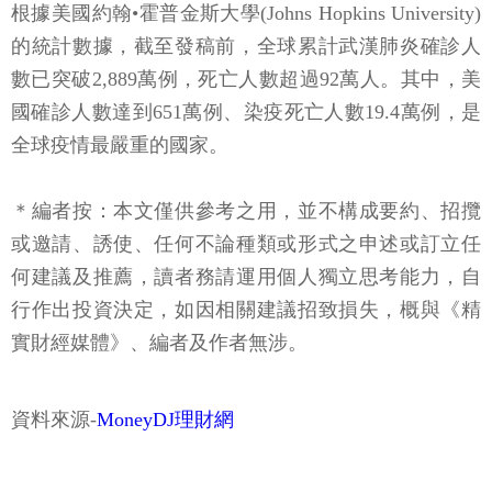
根據美國約翰•霍普金斯大學(Johns Hopkins University)
的統計數據，截至發稿前，全球累計武漢肺炎確診人
數已突破2,889萬例，死亡人數超過92萬人。其中，美
國確診人數達到651萬例、染疫死亡人數19.4萬例，是
全球疫情最嚴重的國家。
＊編者按：本文僅供參考之用，並不構成要約、招攬
或邀請、誘使、任何不論種類或形式之申述或訂立任
何建議及推薦，讀者務請運用個人獨立思考能力，自
行作出投資決定，如因相關建議招致損失，概與《精
實財經媒體》、編者及作者無涉。
資料來源-
MoneyDJ理財網