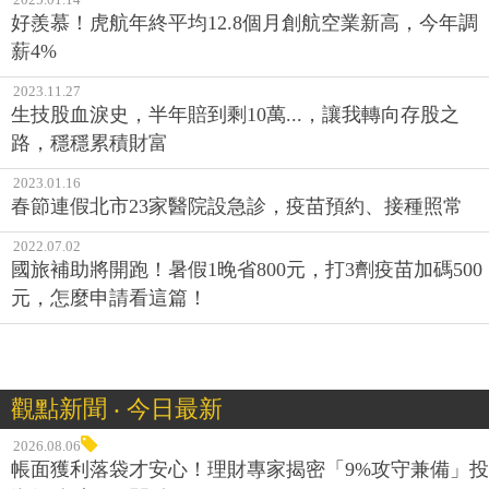
好羨慕！虎航年終平均12.8個月創航空業新高，今年調
薪4%
2023.11.27
生技股血淚史，半年賠到剩10萬...，讓我轉向存股之
路，穩穩累積財富
2023.01.16
春節連假北市23家醫院設急診，疫苗預約、接種照常
2022.07.02
國旅補助將開跑！暑假1晚省800元，打3劑疫苗加碼500
元，怎麼申請看這篇！
觀點新聞 ‧ 今日最新
2026.08.06
帳面獲利落袋才安心！理財專家揭密「9%攻守兼備」投