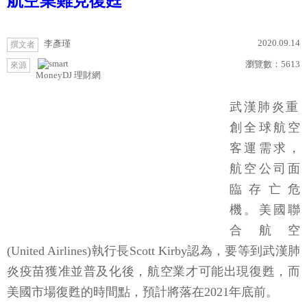
航空業難見復甦
2020.09.14
李彥瑾
撰文者
瀏覽數：
5613
來源
MoneyDJ 理財網
武漢肺炎重
創全球航空
客運需求，
航空公司面
臨存亡危
機。美國聯
合航空
(United Airlines)執行長Scott Kirby認為，要等到武漢肺
炎疫苗獲准並普及化後，航空業才可能出現復甦，而
美國市場復甦的時間點，預計將落在2021年底前。