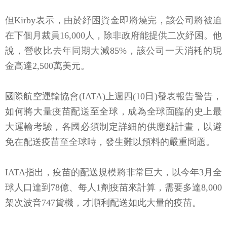
但Kirby表示，由於紓困資金即將燒完，該公司將被迫
在下個月裁員16,000人，除非政府能提供二次紓困。他
說，營收比去年同期大減85%，該公司一天消耗的現
金高達2,500萬美元。
國際航空運輸協會(IATA)上週四(10日)發表報告警告，
如何將大量疫苗配送至全球，成為全球面臨的史上最
大運輸考驗，各國必須制定詳細的供應鏈計畫，以避
免在配送疫苗至全球時，發生難以預料的嚴重問題。
IATA指出，疫苗的配送規模將非常巨大，以今年3月全
球人口達到78億、每人1劑疫苗來計算，需要多達8,000
架次波音747貨機，才順利配送如此大量的疫苗。