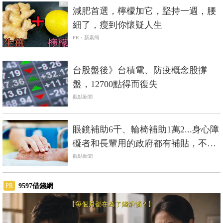
PR
減肥首選，檸檬加它，堅持一週，腰
細了，瘦到你懷疑人生
PR・新素簡
台股盤後》台積電、防疫概念股撐
盤，12700點得而復失
觀點新聞
眼鏡補助6千、輪椅補助1萬2...身心障
礙者和長輩用的政府都有補貼，不是
低收入戶也能辦
觀點新聞
9597借錢網
PR