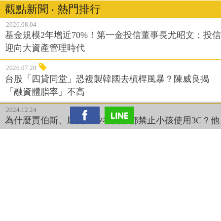
觀點新聞 ‧ 熱門排行
2026.08.04
基金規模2年增近70%！第一金投信董事長尤昭文：投信
迎向大資產管理時代
2026.07.28
台股「四貸同堂」恐複製韓國去槓桿風暴？陳威良揭
「融資體脂率」不高
2024.12.24
為什麼賈伯斯、庫克、矽谷高層都禁止小孩使用3C？他
們的真心話：應該要更晚給手機
2026.06.11
槓桿ETF也買台積電現貨？00631L曝險破百，成「含積
量」冠軍
2026.06.26
「台股上看5萬5？」產業隊長張捷：AI重新定價台股！