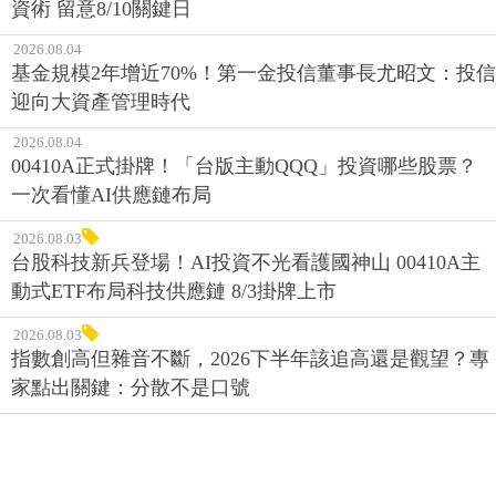
資術 留意8/10關鍵日
2026.08.04
基金規模2年增近70%！第一金投信董事長尤昭文：投信
迎向大資產管理時代
2026.08.04
00410A正式掛牌！「台版主動QQQ」投資哪些股票？
一次看懂AI供應鏈布局
2026.08.03
台股科技新兵登場！AI投資不光看護國神山 00410A主
動式ETF布局科技供應鏈 8/3掛牌上市
2026.08.03
指數創高但雜音不斷，2026下半年該追高還是觀望？專
家點出關鍵：分散不是口號