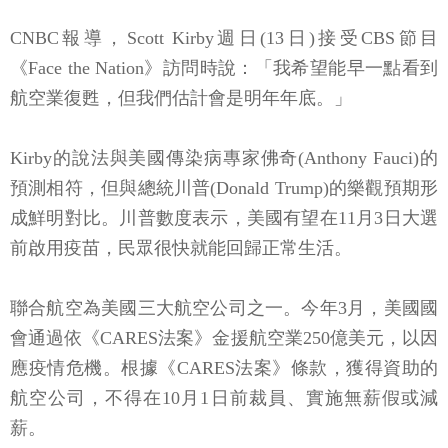
CNBC報導，Scott Kirby週日(13日)接受CBS節目
《Face the Nation》訪問時說：「我希望能早一點看到
航空業復甦，但我們估計會是明年年底。」
Kirby的說法與美國傳染病專家佛奇(Anthony Fauci)的
預測相符，但與總統川普(Donald Trump)的樂觀預期形
成鮮明對比。川普數度表示，美國有望在11月3日大選
前啟用疫苗，民眾很快就能回歸正常生活。
聯合航空為美國三大航空公司之一。今年3月，美國國
會通過依《CARES法案》金援航空業250億美元，以因
應疫情危機。根據《CARES法案》條款，獲得資助的
航空公司，不得在10月1日前裁員、實施無薪假或減
薪。