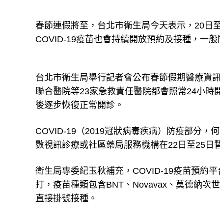
春節連假將至，台北市衛生局今天表示，20日至
COVID-19疫苗也會持續開放預約及接種，
台北市衛生局舉行記者會公布春節假期醫療資
聯合醫院等23家急救責任醫院都會照常24小時
後逐步恢復正常開診。
COVID-19（2019冠狀病毒疾病）防疫部
數視訊診療或社區藥局服務機構在22日至25日
衛生局專委紀玉秋補充，COVID-19疫苗預約
打，疫苗種類包含BNT、Novavax、莫德
直接掛號接種。