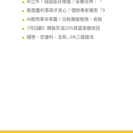
AI之外，錢還能往哪擺？富蘭克林：「
帳面獲利落袋才安心！理財專家揭密「9
AI散熱革命來襲！功耗飆破極限，奇鋐
7月回顧》韓股狂瀉22%竟還是績效冠
穩懋、宏捷科、全新...PA三雄搶攻