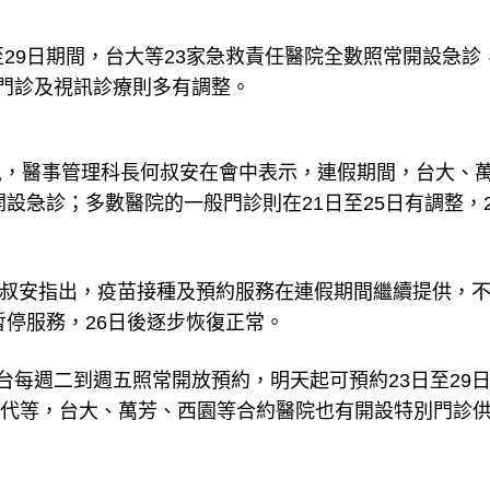
29日期間，台大等23家急救責任醫院全數照常開設急診
一般門診及視訊診療則多有調整。
訊，醫事管理科長何叔安在會中表示，連假期間，台大、
開設急診；多數醫院的一般門診則在21日至25日有調整，2
分，何叔安指出，疫苗接種及預約服務在連假期間繼續提供，
暫停服務，26日後逐步恢復正常。
平台每週二到週五照常開放預約，明天起可預約23日至29
納次世代等，台大、萬芳、西園等合約醫院也有開設特別門診