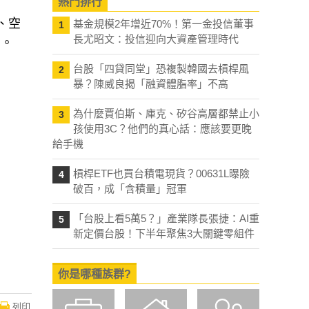
熱門排行
、空
基金規模2年增近70%！第一金投信董事
1
長尤昭文：投信迎向大資產管理時代
的。
台股「四貸同堂」恐複製韓國去槓桿風
2
暴？陳威良揭「融資體脂率」不高
為什麼賈伯斯、庫克、矽谷高層都禁止小
3
孩使用3C？他們的真心話：應該要更晚
給手機
槓桿ETF也買台積電現貨？00631L曝險
4
破百，成「含積量」冠軍
「台股上看5萬5？」產業隊長張捷：AI重
5
新定價台股！下半年聚焦3大關鍵零組件
你是哪種族群?
列印