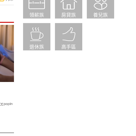
領薪族
房貸族
養兒族
退休族
高手區