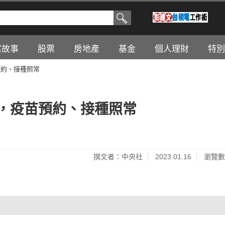
富故事
股票
房地產
基金
個人理財
特別
預約、接種照常
診，疫苗預約、接種照常
撰文者：中央社
2023.01.16
瀏覽數