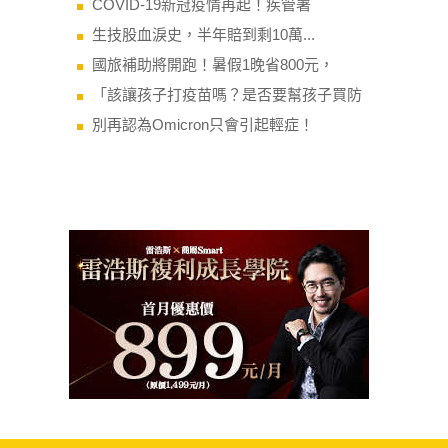
COVID-19新冠疫情再起！疾管署
生技股血淚史，半年賠到剩10萬...
國旅補助將開跑！暑假1晚省800元，
「該讓孩子打疫苗嗎？是否要幫孩子買防
別再認為Omicron只會引起輕症！