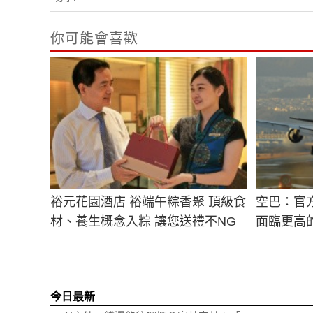
你可能會喜歡
裕元花園酒店 裕端午粽香聚 頂級食
空巴：官
材、養生概念入粽 讓您送禮不NG
面臨更高
今日最新