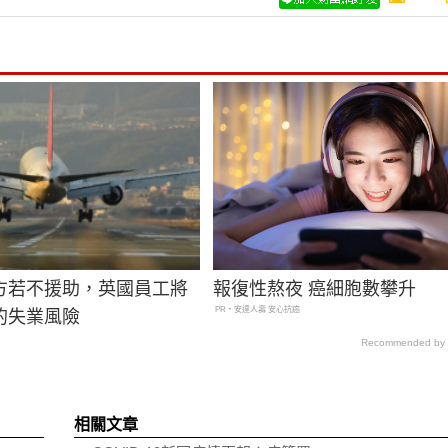
方若不援助，英國員工將
報復性熬夜 癌細胞數攀升
PR・安達人壽 安心抗癌
的失業風險
Recommended by
相關文章