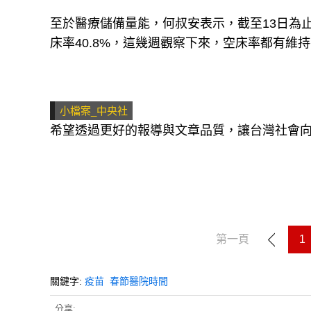
至於醫療儲備量能，何叔安表示，截至13日為止
床率40.8%，這幾週觀察下來，空床率都有維
小檔案_中央社
希望透過更好的報導與文章品質，讓台灣社會
第一頁
1
關鍵字:
疫苗
春節醫院時間
分享: