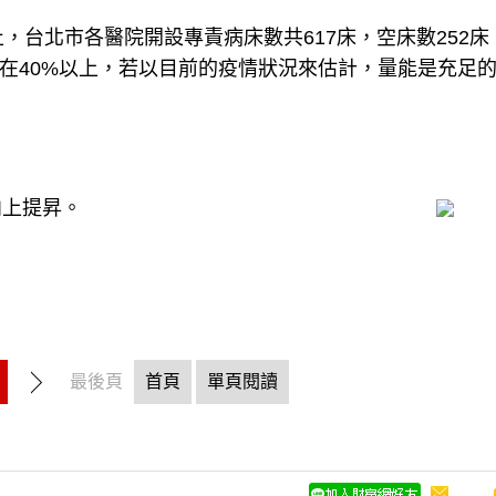
，台北市各醫院開設專責病床數共617床，空床數252床
持在40%以上，若以目前的疫情狀況來估計，量能是充足
向上提昇。
最後頁
首頁
單頁閱讀