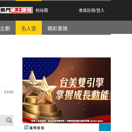
粉絲團
會員註冊
/
登入
企劃
名人堂
精彩書摘
：5448