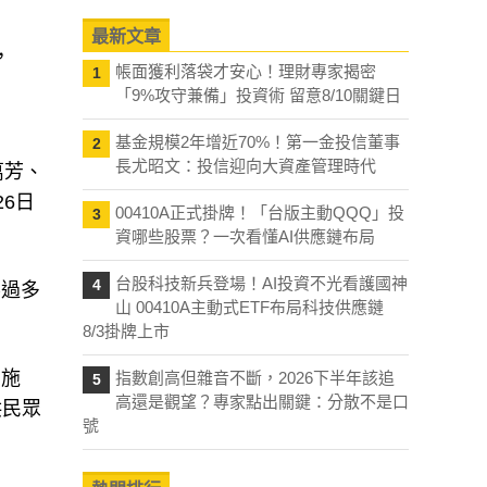
最新文章
，
帳面獲利落袋才安心！理財專家揭密
1
「9%攻守兼備」投資術 留意8/10關鍵日
基金規模2年增近70%！第一金投信董事
2
長尤昭文：投信迎向大資產管理時代
萬芳、
6日
00410A正式掛牌！「台版主動QQQ」投
3
資哪些股票？一次看懂AI供應鏈布局
台股科技新兵登場！AI投資不光看護國神
4
不過多
山 00410A主動式ETF布局科技供應鏈
8/3掛牌上市
日施
指數創高但雜音不斷，2026下半年該追
5
高還是觀望？專家點出關鍵：分散不是口
供民眾
號