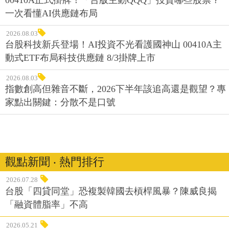
00410A正式掛牌！「台版主動QQQ」投資哪些股票？
一次看懂AI供應鏈布局
2026.08.03
台股科技新兵登場！AI投資不光看護國神山 00410A主
動式ETF布局科技供應鏈 8/3掛牌上市
2026.08.03
指數創高但雜音不斷，2026下半年該追高還是觀望？專
家點出關鍵：分散不是口號
觀點新聞 ‧ 熱門排行
2026.07.28
台股「四貸同堂」恐複製韓國去槓桿風暴？陳威良揭
「融資體脂率」不高
2026.05.21