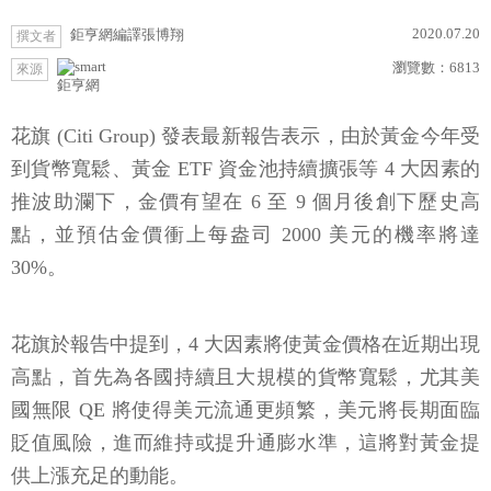
2020.07.20
鉅亨網編譯張博翔
撰文者
瀏覽數：
6813
來源
鉅亨網
花旗 (Citi Group) 發表最新報告表示，由於黃金今年受
到貨幣寬鬆、黃金 ETF 資金池持續擴張等 4 大因素的
推波助瀾下，金價有望在 6 至 9 個月後創下歷史高
點，並預估金價衝上每盎司 2000 美元的機率將達
30%。
花旗於報告中提到，4 大因素將使黃金價格在近期出現
高點，首先為各國持續且大規模的貨幣寬鬆，尤其美
國無限 QE 將使得美元流通更頻繁，美元將長期面臨
貶值風險，進而維持或提升通膨水準，這將對黃金提
供上漲充足的動能。