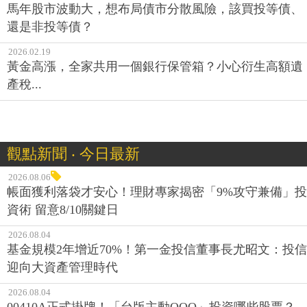
馬年股市波動大，想布局債市分散風險，該買投等債、
還是非投等債？
2026.02.19
黃金高漲，全家共用一個銀行保管箱？小心衍生高額遺
產稅...
觀點新聞 ‧ 今日最新
2026.08.06
帳面獲利落袋才安心！理財專家揭密「9%攻守兼備」投
資術 留意8/10關鍵日
2026.08.04
基金規模2年增近70%！第一金投信董事長尤昭文：投信
迎向大資產管理時代
2026.08.04