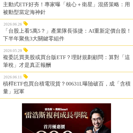
主動式ETF好夯！專家曝「核心＋衛星」混搭策略：用
被動型當定海神針
2026.06.26
「台股上看5萬5？」產業隊長張捷：AI重新定價台股！
下半年聚焦3大關鍵零組件
2026.05.29
複委託買美股或買台版ETF？理財規劃顧問：算對「這
筆稅」才是真正報酬
2026.06.11
槓桿ETF也買台積電現貨？00631L曝險破百，成「含積
量」冠軍