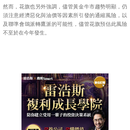
然而，花旗也另外強調，儘管黃金牛市趨勢明顯，仍
須注意經濟惡化與油價等因素所引發的通縮風險，以
及聯準會鴿派轉鷹派的可能性，儘管花旗預估此風險
不至於在今年發生。