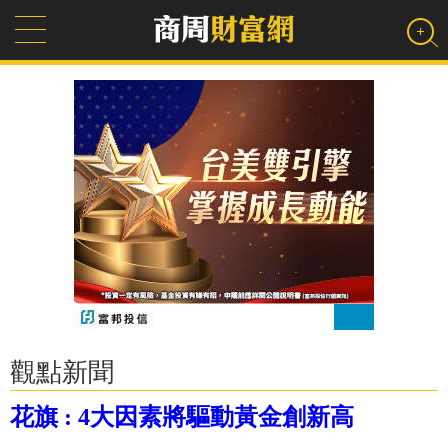
觀點新聞
花旗 : 4大因素將驅動黃金創新高