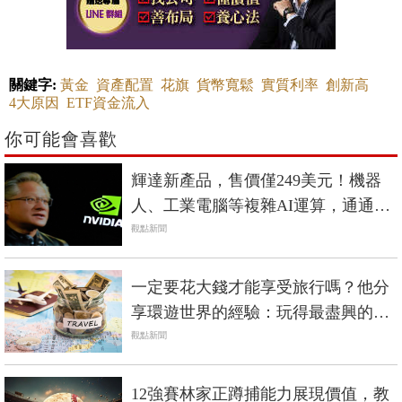
關鍵字:
黃金
資產配置
花旗
貨幣寬鬆
實質利率
創新高
4大原因
ETF資金流入
你可能會喜歡
輝達新產品，售價僅249美元！機器
人、工業電腦等複雜AI運算，通通可
以完成
觀點新聞
一定要花大錢才能享受旅行嗎？他分
享環遊世界的經驗：玩得最盡興的旅
程，不一定是最花錢的那幾次
觀點新聞
12強賽林家正蹲捕能力展現價值，教