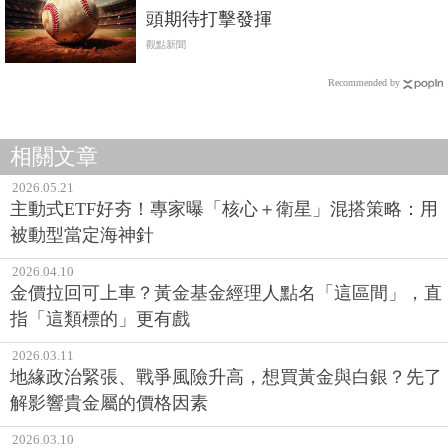
頭期待打擊發揮
觀點新聞
Recommended by
相關文章
2026.05.21
主動式ETF好夯！專家曝「核心＋衛星」混搭策略：用
被動型當定海神針
2026.04.10
金價拉回可上車？黃金基金經理人點名「這區間」，直
指「這類標的」更有戲
2026.03.11
地緣政治緊張、戰爭風險升高，想買黃金與白銀？先了
解影響貴金屬的價格因素
2026.03.10