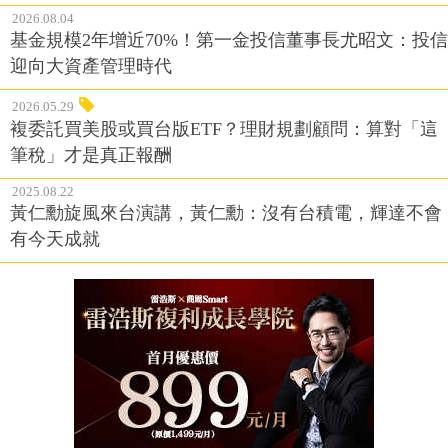
2026.08.04
基金規模2年增近70%！第一金投信董事長尤昭文：投信
迎向大資產管理時代
2026.05.29
複委託買美股或買台版ETF？理財規劃顧問：算對「這
筆稅」才是真正報酬
2025.08.22
黃仁勳旋風來台演講，黃仁勳：沒有台積電，輝達不會
有今天成就