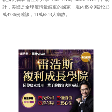
計，美國是全球疫情最嚴重的國家，境內迄今累計213
萬4786例確診，11萬6843人病故。