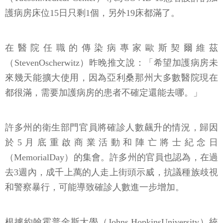
護病房床位15日只剩1個，另外19床都滿了。
在醫院任職的傳染病專家歐斯契爾維茲
（StevenOscherwitz）昨晚推文說：「希望加護病房未
來幾天能擴大使用，因為亞利桑那州大多數醫院現在
都很滿，需要加護病房的患者不確定還能去哪。」
許多州的衛生部門官員將確診人數飆升的情況，歸因
於5月底重啟商業活動和陣亡將士紀念日
（MemorialDay）的集會。許多州的官員也認為，在過
去3週內，成千上萬的人走上街頭示威，抗議種族歧視
和警察暴行，可能導致確診人數進一步增加。
根據約翰霍普金斯大學（Johns HopkinsUniversity）統