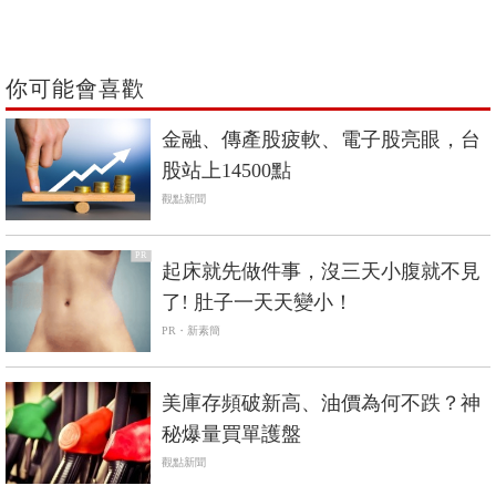
你可能會喜歡
金融、傳產股疲軟、電子股亮眼，台
股站上14500點
觀點新聞
PR
起床就先做件事，沒三天小腹就不見
了! 肚子一天天變小！
PR・新素簡
美庫存頻破新高、油價為何不跌？神
秘爆量買單護盤
觀點新聞