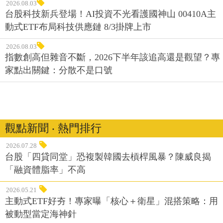
2026.08.03
台股科技新兵登場！AI投資不光看護國神山 00410A主
動式ETF布局科技供應鏈 8/3掛牌上市
2026.08.03
指數創高但雜音不斷，2026下半年該追高還是觀望？專
家點出關鍵：分散不是口號
觀點新聞 ‧ 熱門排行
2026.07.28
台股「四貸同堂」恐複製韓國去槓桿風暴？陳威良揭
「融資體脂率」不高
2026.05.21
主動式ETF好夯！專家曝「核心＋衛星」混搭策略：用
被動型當定海神針