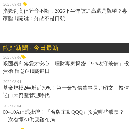
2026.08.03
指數創高但雜音不斷，2026下半年該追高還是觀望？專
家點出關鍵：分散不是口號
觀點新聞 ‧ 今日最新
2026.08.06
帳面獲利落袋才安心！理財專家揭密「9%攻守兼備」投
資術 留意8/10關鍵日
2026.08.04
基金規模2年增近70%！第一金投信董事長尤昭文：投信
迎向大資產管理時代
2026.08.04
00410A正式掛牌！「台版主動QQQ」投資哪些股票？
一次看懂AI供應鏈布局