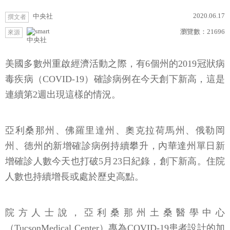
2020.06.17
中央社
撰文者
瀏覽數：
21696
來源
中央社
美國多數州重啟經濟活動之際，有6個州的2019冠狀病
毒疾病（COVID-19）確診病例在今天創下新高，這是
連續第2週出現這樣的情況。
亞利桑那州、佛羅里達州、奧克拉荷馬州、俄勒岡
州、德州的新增確診病例持續攀升，內華達州單日新
增確診人數今天也打破5月23日紀錄，創下新高。住院
人數也持續增長或處於歷史高點。
院方人士說，亞利桑那州土桑醫學中心
（TucsonMedical Center）專為COVID-19患者設計的加