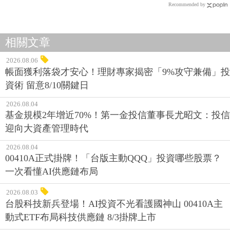
Recommended by
相關文章
2026.08.06
帳面獲利落袋才安心！理財專家揭密「9%攻守兼備」投
資術 留意8/10關鍵日
2026.08.04
基金規模2年增近70%！第一金投信董事長尤昭文：投信
迎向大資產管理時代
2026.08.04
00410A正式掛牌！「台版主動QQQ」投資哪些股票？
一次看懂AI供應鏈布局
2026.08.03
台股科技新兵登場！AI投資不光看護國神山 00410A主
動式ETF布局科技供應鏈 8/3掛牌上市