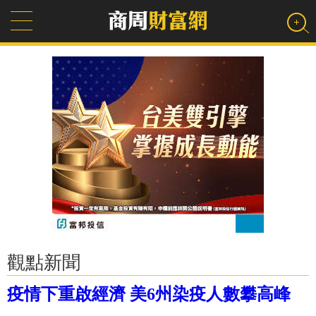
觀點新聞
疫情下重啟經濟 美6州染疫人數攀高峰