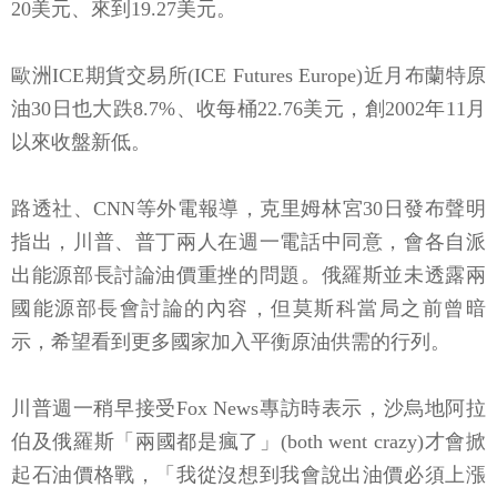
20美元、來到19.27美元。
歐洲ICE期貨交易所(ICE Futures Europe)近月布蘭特原
油30日也大跌8.7%、收每桶22.76美元，創2002年11月
以來收盤新低。
路透社、CNN等外電報導，克里姆林宮30日發布聲明
指出，川普、普丁兩人在週一電話中同意，會各自派
出能源部長討論油價重挫的問題。俄羅斯並未透露兩
國能源部長會討論的內容，但莫斯科當局之前曾暗
示，希望看到更多國家加入平衡原油供需的行列。
川普週一稍早接受Fox News專訪時表示，沙烏地阿拉
伯及俄羅斯「兩國都是瘋了」(both went crazy)才會掀
起石油價格戰，「我從沒想到我會說出油價必須上漲