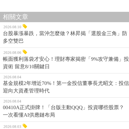
相關文章
2026.08.10
台股暴漲暴跌，當沖怎麼做？林昇揭「選股金三角」防
多空雙巴
2026.08.06
帳面獲利落袋才安心！理財專家揭密「9%攻守兼備」投
資術 留意8/10關鍵日
2026.08.04
基金規模2年增近70%！第一金投信董事長尤昭文：投信
迎向大資產管理時代
2026.08.04
00410A正式掛牌！「台版主動QQQ」投資哪些股票？
一次看懂AI供應鏈布局
2026.08.03