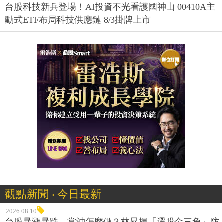
台股科技新兵登場！AI投資不光看護國神山 00410A主
動式ETF布局科技供應鏈 8/3掛牌上市
觀點新聞 ‧ 今日最新
2026.08.10
台股暴漲暴跌，當沖怎麼做？林昇揭「選股金三角」防