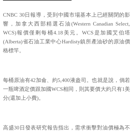
CNBC 30日報導，受到中國市場基本上已經關閉的影
響，加拿大西部精選石油(Western Canadian Select,
WCS)報價僅剩每桶4.18美元。WCS是加國艾伯塔
(Alberta)省石油工業中心Hardisty鎮所產油砂的原油價
格標竿。
每桶原油有42加侖、約5,400液盎司。也就是說，倘若
一瓶啤酒定價跟加國WCS相同，則其要價大約只有1美
分(還加上小費)。
高盛30日發表研究報告指出，需求衝擊對油價極為不