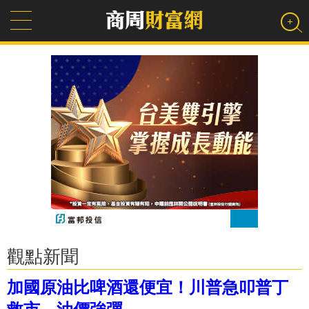
觀點新聞
加國原油比啤酒還便宜！川普急叩普丁