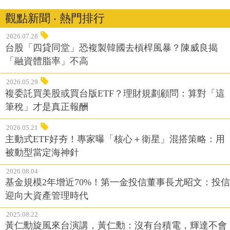
觀點新聞 ‧ 熱門排行
2026.07.28
台股「四貸同堂」恐複製韓國去槓桿風暴？陳威良揭
「融資體脂率」不高
2026.05.29
複委託買美股或買台版ETF？理財規劃顧問：算對「這
筆稅」才是真正報酬
2026.05.21
主動式ETF好夯！專家曝「核心＋衛星」混搭策略：用
被動型當定海神針
2026.08.04
基金規模2年增近70%！第一金投信董事長尤昭文：投信
迎向大資產管理時代
2025.08.22
黃仁勳旋風來台演講，黃仁勳：沒有台積電，輝達不會