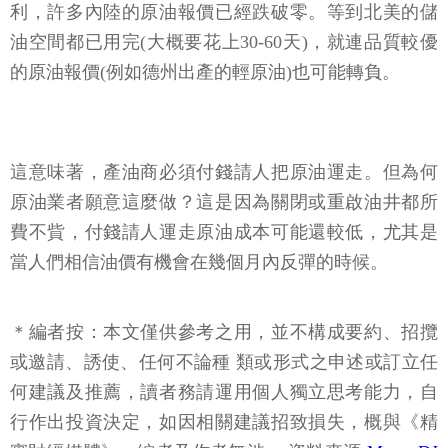
利，許多內陸的原油報價已經跌破零。等到北美的儲
油空間都已用完(大概要花上30-60天)，就連品質較優
的原油報價(例如德州出產的輕原油)也可能轉負。
這意味著，產油商必須付錢請人把原油運走。但為何
原油業者願意這麼做？這是因為關閉或重啟油井都所
費不貲，付錢請人運走原油成本可能還較低，尤其是
當人們相信油價有機會在幾個月內反彈的時候。
＊編者按：本文僅供參考之用，並不構成要約、招攬
或邀請、誘使、任何不論種 類或形式之申述或訂立任
何建議及推薦，讀者務請運用個人獨立思考能力，自
行作出投資決定，如因相關建議招致損失，概與《精