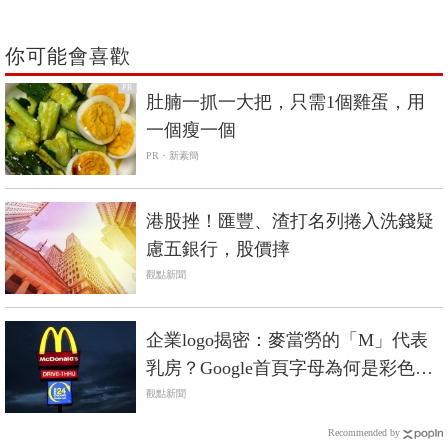
你可能會喜歡
PR
肚腩一抓一大把，只需1個雞蛋，用
一個瘦一個
PR・新素簡
港股挫！匯豐、渣打名列捲入洗錢疑
慮五銀行，股價摔
觀點新聞
企業logo揭密：麥當勞的「M」代表
乳房？Google首頁字母為何是彩色
的？
觀點新聞
Recommended by