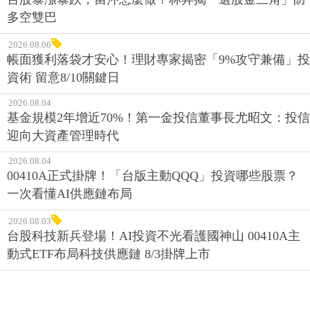
多空雙巴
2026.08.06
帳面獲利落袋才安心！理財專家揭密「9%攻守兼備」投
資術 留意8/10關鍵日
2026.08.04
基金規模2年增近70%！第一金投信董事長尤昭文：投信
迎向大資產管理時代
2026.08.04
00410A正式掛牌！「台版主動QQQ」投資哪些股票？
一次看懂AI供應鏈布局
2026.08.03
台股科技新兵登場！AI投資不光看護國神山 00410A主
動式ETF布局科技供應鏈 8/3掛牌上市