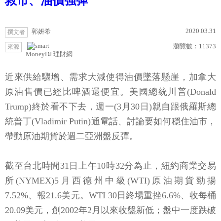
救市、油價強彈
2020.03.31
郭妍希
撰文者
瀏覽數：
11373
來源
MoneyDJ 理財網
近來供給驟增、需求大減使得油價墜落懸崖，加拿大
原油售價已經比啤酒還便宜。美國總統川普(Donald
Trump)終於看不下去，週一(3月30日)親自跟俄羅斯總
統普丁(Vladimir Putin)通電話、討論要如何穩住油市，
帶動原油期貨於週二亞洲盤反彈。
截至台北時間31日上午10時32分為止，紐約商業交易
所(NYMEX)5月西德州中級(WTI)原油期貨勁揚
7.52%、報21.6美元。WTI 30日終場重挫6.6%、收每桶
20.09美元，創2002年2月以來收盤新低；盤中一度跌破