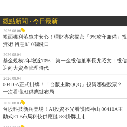
觀點新聞 ‧ 今日最新
2026.08.06
帳面獲利落袋才安心！理財專家揭密「9%攻守兼備」投
資術 留意8/10關鍵日
2026.08.04
基金規模2年增近70%！第一金投信董事長尤昭文：投信
迎向大資產管理時代
2026.08.04
00410A正式掛牌！「台版主動QQQ」投資哪些股票？
一次看懂AI供應鏈布局
2026.08.03
台股科技新兵登場！AI投資不光看護國神山 00410A主
動式ETF布局科技供應鏈 8/3掛牌上市