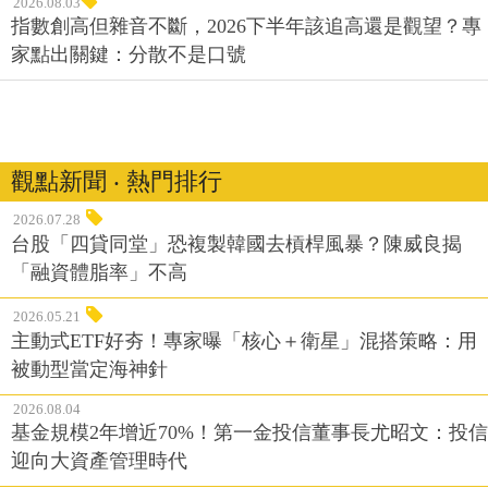
2026.08.03
指數創高但雜音不斷，2026下半年該追高還是觀望？專
家點出關鍵：分散不是口號
觀點新聞 ‧ 熱門排行
2026.07.28
台股「四貸同堂」恐複製韓國去槓桿風暴？陳威良揭
「融資體脂率」不高
2026.05.21
主動式ETF好夯！專家曝「核心＋衛星」混搭策略：用
被動型當定海神針
2026.08.04
基金規模2年增近70%！第一金投信董事長尤昭文：投信
迎向大資產管理時代