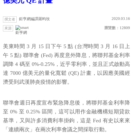
億美元 QE 計畫
2020.03.16
鉅亨網編譯羅昀玫
撰文者
瀏覽數：
12809
來源
鉅亨網
美東時間 3 月 15 日下午 5 點 (台灣時間 3 月 16 日上
午 5 點) 聯準會 (Fed) 再度意外降息，將聯邦基金利率
調降 4 碼至 0%-0.25%，近乎零利率，並且正式啟動高
達 7000 億美元的量化寬鬆 (QE) 計畫，以因應美國經
濟受到武漢肺炎疫情的影響。
聯準會週日再度宣布緊急降息後，將聯邦基金利率降
至 0% 至 0.25% 區間，這可以用作金融機構短期貸款
基準，又與許多消費利率掛鉤，這是 Fed 有史以來來
「連續兩次」在兩次利率會議之間採取行動。