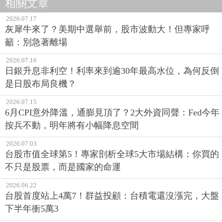
相關文章
2026.07.17
灰犀牛來了？美期中選舉前，股市波動大！但專家呼
籲：別急著離場
2026.07.16
日銀升息非利空！利率來到逾30年最高水位，為何反倒
是日股布局良機？
2026.07.15
6月CPI意外降溫，通膨見頂了？2大外資同聲：Fed今年
按兵不動，明年將有小幅降息空間
2026.07.03
台股市值全球第5！專家剖析全球5大市場結構：你買的
不只是股票，而是國家的命運
2026.06.22
台股首度站上4萬7！群益投顧：台積電還沒漲完，大盤
下半年衝5萬3