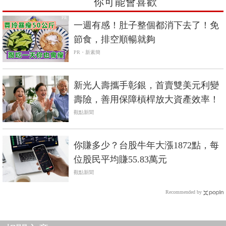
你可能會喜歡
PR
一週有感！肚子整個都消下去了！免
節食，排空順暢就夠
PR・新素簡
新光人壽攜手彰銀，首賣雙美元利變
壽險，善用保障槓桿放大資產效率！
觀點新聞
你賺多少？台股牛年大漲1872點，每
位股民平均賺55.83萬元
觀點新聞
Recommended by