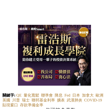
關鍵字:
QE
量化寬鬆
聯準會
降息
Fed
日本
加拿大
歐洲
英國
川普
瑞士
聯邦基金利率
擴表
武漢肺炎
COVID-19
貼現窗口
存款準備金率