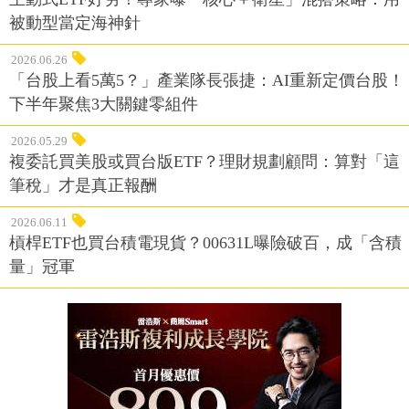
被動型當定海神針
2026.06.26
「台股上看5萬5？」產業隊長張捷：AI重新定價台股！
下半年聚焦3大關鍵零組件
2026.05.29
複委託買美股或買台版ETF？理財規劃顧問：算對「這
筆稅」才是真正報酬
2026.06.11
槓桿ETF也買台積電現貨？00631L曝險破百，成「含積
量」冠軍