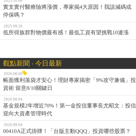
2025.10.09
實支實付醫療險將漲價，專家揭4大原因！我該減碼或
停保嗎？
2025.09.26
低所得族群對物價最有感！最低工資有望挑戰10連漲
觀點新聞 ‧ 今日最新
2026.08.06
帳面獲利落袋才安心！理財專家揭密「9%攻守兼備」投
資術 留意8/10關鍵日
2026.08.04
基金規模2年增近70%！第一金投信董事長尤昭文：投信
迎向大資產管理時代
2026.08.04
00410A正式掛牌！「台版主動QQQ」投資哪些股票？