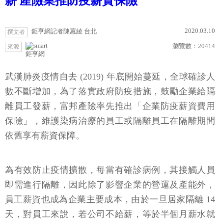
薪 產險業推防疫薪資保險
2020.03.10
鉅亨網記者陳蕙綾 台北
撰文者
瀏覽數：
20414
來源
鉅亨網
武漢肺炎疫情自去 (2019) 年底開始蔓延，全球確診人
數不斷增加，為了落實政府防疫措施，鼓勵企業給隔
離員工發薪，富邦產險率先推出「企業防疫薪資費用
保險」，維護染病治療的員工或隔離員工在隔離期間
依舊享有薪資保障。
為有效防止疫情擴散，每當有確診病例，其接觸人員
即需進行隔離，因此除了影響企業的營運及產能外，
員工薪資也成為企業主要成本，由於一旦居家隔離 14
天，對員工來說，若公司不給薪，等於半個月薪水就