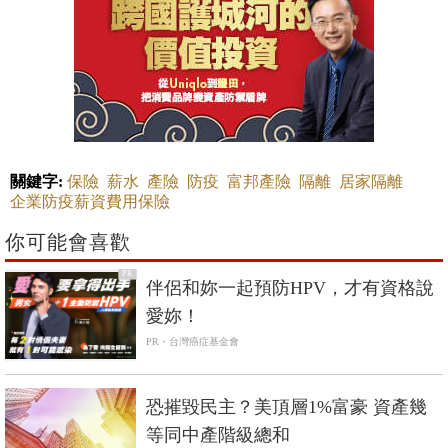
關鍵字:
保險
薪水
產險
防疫
富邦產險
隔離
居家隔離
企業防疫薪資費用保險
你可能會喜歡
PR
伴侶和妳一起預防HPV，才有資格說
愛妳！
PR・台灣癌症基金會
恐摧毀民主？美頂層1%富豪 資產幾
等同中產階級總和