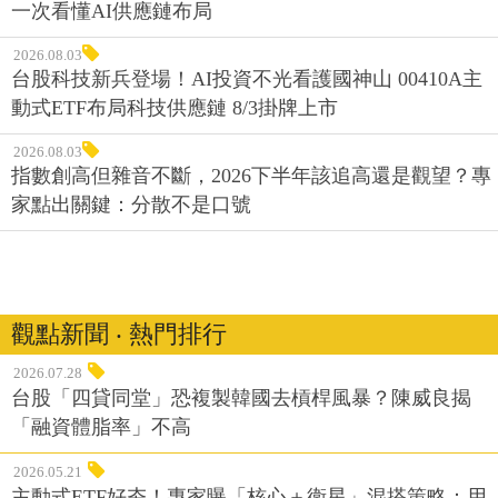
一次看懂AI供應鏈布局
2026.08.03
台股科技新兵登場！AI投資不光看護國神山 00410A主
動式ETF布局科技供應鏈 8/3掛牌上市
2026.08.03
指數創高但雜音不斷，2026下半年該追高還是觀望？專
家點出關鍵：分散不是口號
觀點新聞 ‧ 熱門排行
2026.07.28
台股「四貸同堂」恐複製韓國去槓桿風暴？陳威良揭
「融資體脂率」不高
2026.05.21
主動式ETF好夯！專家曝「核心＋衛星」混搭策略：用