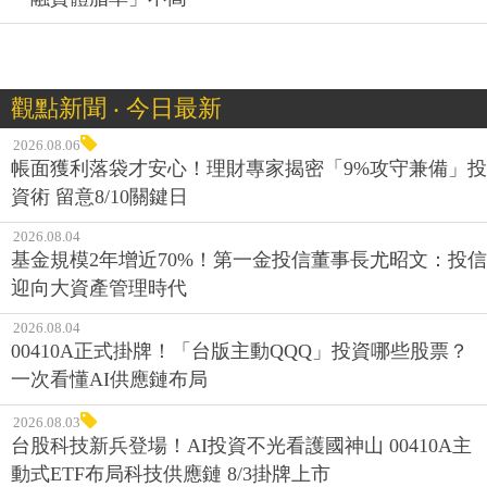
觀點新聞 ‧ 今日最新
2026.08.06
帳面獲利落袋才安心！理財專家揭密「9%攻守兼備」投
資術 留意8/10關鍵日
2026.08.04
基金規模2年增近70%！第一金投信董事長尤昭文：投信
迎向大資產管理時代
2026.08.04
00410A正式掛牌！「台版主動QQQ」投資哪些股票？
一次看懂AI供應鏈布局
2026.08.03
台股科技新兵登場！AI投資不光看護國神山 00410A主
動式ETF布局科技供應鏈 8/3掛牌上市