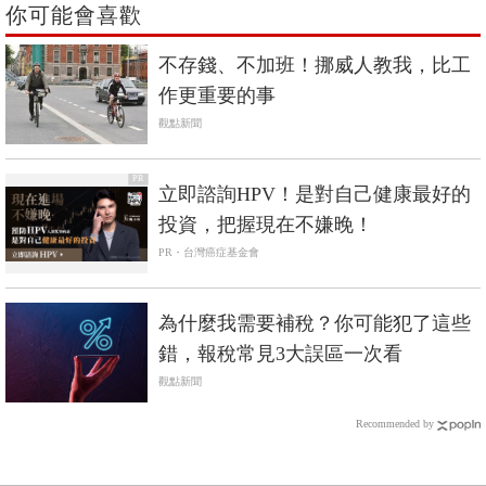
你可能會喜歡
不存錢、不加班！挪威人教我，比工
作更重要的事
觀點新聞
PR
立即諮詢HPV！是對自己健康最好的
投資，把握現在不嫌晚！
PR・台灣癌症基金會
為什麼我需要補稅？你可能犯了這些
錯，報稅常見3大誤區一次看
觀點新聞
Recommended by