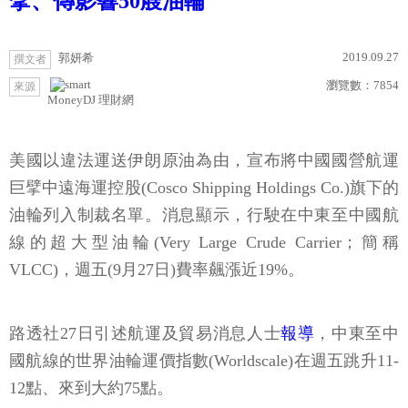
擘、傳影響50艘油輪
2019.09.27
郭妍希
撰文者
瀏覽數：
7854
來源
MoneyDJ 理財網
美國以違法運送伊朗原油為由，宣布將中國國營航運
巨擘中遠海運控股(Cosco Shipping Holdings Co.)旗下的
油輪列入制裁名單。消息顯示，行駛在中東至中國航
線的超大型油輪(Very Large Crude Carrier；簡稱
VLCC)，週五(9月27日)費率飆漲近19%。
路透社27日引述航運及貿易消息人士
報導
，中東至中
國航線的世界油輪運價指數(Worldscale)在週五跳升11-
12點、來到大約75點。