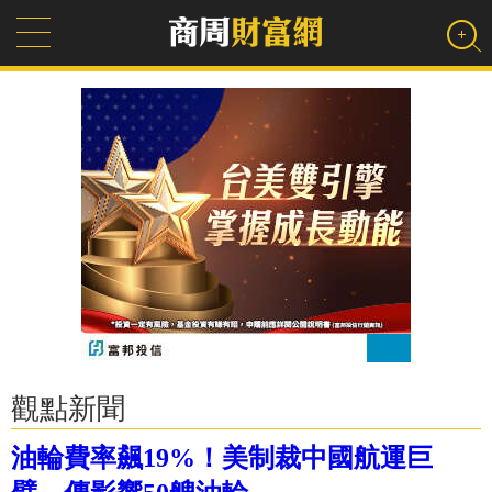
觀點新聞
油輪費率飆19%！美制裁中國航運巨