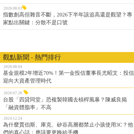
2026.08.03
指數創高但雜音不斷，2026下半年該追高還是觀望？專
家點出關鍵：分散不是口號
觀點新聞 ‧ 熱門排行
2026.08.04
基金規模2年增近70%！第一金投信董事長尤昭文：投信
迎向大資產管理時代
2026.07.28
台股「四貸同堂」恐複製韓國去槓桿風暴？陳威良揭
「融資體脂率」不高
2024.12.24
為什麼賈伯斯、庫克、矽谷高層都禁止小孩使用3C？他
們的真心話：應該要更晚給手機