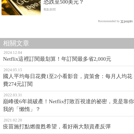
恐跌至500美元？
觀點新聞
Recommended by
相關文章
2024.12.04
Netflix這裡訂閱最划算！年訂閱最多省2,000元
2024.05.15
國人平均每日花費1至2小看影音，資策會：每月人均花
費274元訂閱
2022.03.31
巔峰後6年就破產！Netflix打敗百視達的祕密，竟是靠你
我的「懶惰」？
2021.02.20
疫苗施打點燃復甦希望，看好兩大類資產反彈