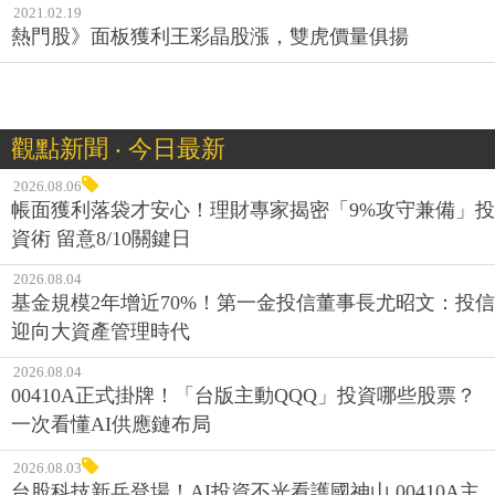
2021.02.19
熱門股》面板獲利王彩晶股漲，雙虎價量俱揚
觀點新聞 ‧ 今日最新
2026.08.06
帳面獲利落袋才安心！理財專家揭密「9%攻守兼備」投
資術 留意8/10關鍵日
2026.08.04
基金規模2年增近70%！第一金投信董事長尤昭文：投信
迎向大資產管理時代
2026.08.04
00410A正式掛牌！「台版主動QQQ」投資哪些股票？
一次看懂AI供應鏈布局
2026.08.03
台股科技新兵登場！AI投資不光看護國神山 00410A主