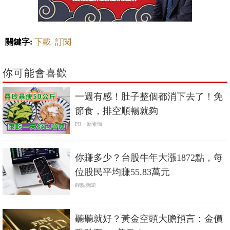
關鍵字:
下載
訂閱
你可能會喜歡
PR
一週有感！肚子整個都消下去了！免
節食，排空順暢就夠
PR・新素簡
你賺多少？台股牛年大漲1872點，每
位股民平均賺55.83萬元
觀點新聞
聽聽就好？黃金空頭大膽預言：金價