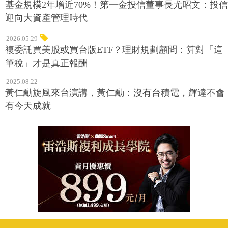
基金規模2年增近70%！第一金投信董事長尤昭文：投信
迎向大資產管理時代
2026.05.29
複委託買美股或買台版ETF？理財規劃顧問：算對「這
筆稅」才是真正報酬
2025.08.22
黃仁勳旋風來台演講，黃仁勳：沒有台積電，輝達不會
有今天成就