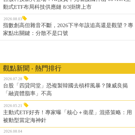
動式ETF布局科技供應鏈 8/3掛牌上市
2026.08.03
指數創高但雜音不斷，2026下半年該追高還是觀望？專
家點出關鍵：分散不是口號
觀點新聞 ‧ 熱門排行
2026.07.28
台股「四貸同堂」恐複製韓國去槓桿風暴？陳威良揭
「融資體脂率」不高
2026.05.21
主動式ETF好夯！專家曝「核心＋衛星」混搭策略：用
被動型當定海神針
2026.08.04