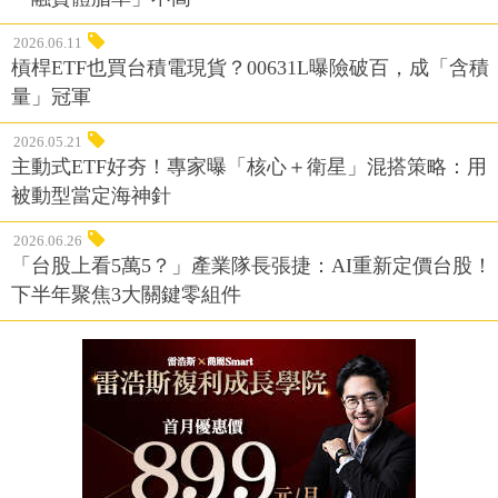
2026.06.11
槓桿ETF也買台積電現貨？00631L曝險破百，成「含積
量」冠軍
2026.05.21
主動式ETF好夯！專家曝「核心＋衛星」混搭策略：用
被動型當定海神針
2026.06.26
「台股上看5萬5？」產業隊長張捷：AI重新定價台股！
下半年聚焦3大關鍵零組件