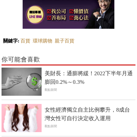
關鍵字:
百貨
環球購物
親子百貨
你可能會喜歡
美財長：通膨將緩！2022下半年月通
膨回0.2%～0.3%
觀點新聞
女性經濟獨立自主比例攀升，8成台
灣女性可自行決定收入運用
觀點新聞