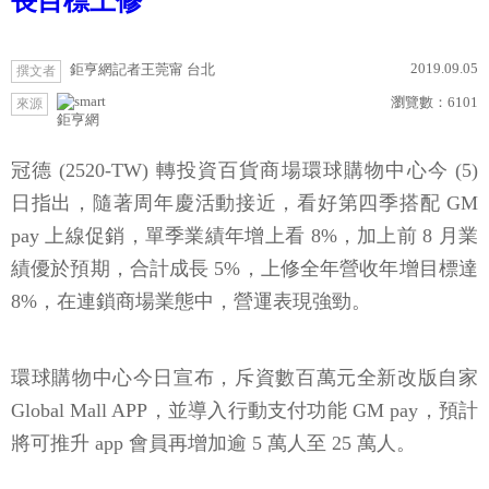
長目標上修
2019.09.05
鉅亨網記者王莞甯 台北
撰文者
瀏覽數：
6101
來源
鉅亨網
冠德 (2520-TW) 轉投資百貨商場環球購物中心今 (5)
日指出，隨著周年慶活動接近，看好第四季搭配 GM
pay 上線促銷，單季業績年增上看 8%，加上前 8 月業
績優於預期，合計成長 5%，上修全年營收年增目標達
8%，在連鎖商場業態中，營運表現強勁。
環球購物中心今日宣布，斥資數百萬元全新改版自家
Global Mall APP，並導入行動支付功能 GM pay，預計
將可推升 app 會員再增加逾 5 萬人至 25 萬人。