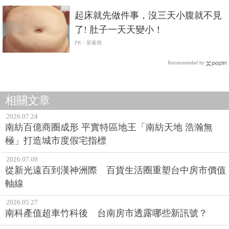
PR
起床就先做件事，沒三天小腹就不見
了! 肚子一天天變小！
PR・新素簡
Recommended by
相關文章
2026.07.24
南紡百億商圈成形 平實特區地王「南紡天地 浩瀚無
極」打造城市度假宅指標
2026.07.08
從新光遠百到漢神洲際 百貨生活圈重塑台中房市價值
軸線
2026.05.27
南科產值超車竹科後 台南房市透露哪些新訊號？