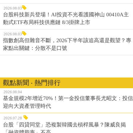
2026.08.03
台股科技新兵登場！AI投資不光看護國神山 00410A主
動式ETF布局科技供應鏈 8/3掛牌上市
2026.08.03
指數創高但雜音不斷，2026下半年該追高還是觀望？專
家點出關鍵：分散不是口號
觀點新聞 ‧ 熱門排行
2026.08.04
基金規模2年增近70%！第一金投信董事長尤昭文：投信
迎向大資產管理時代
2026.07.28
台股「四貸同堂」恐複製韓國去槓桿風暴？陳威良揭
「融資體脂率」不高