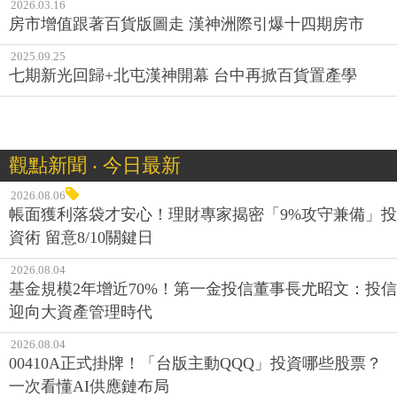
2026.03.16
房市增值跟著百貨版圖走 漢神洲際引爆十四期房市
2025.09.25
七期新光回歸+北屯漢神開幕 台中再掀百貨置產學
觀點新聞 ‧ 今日最新
2026.08.06
帳面獲利落袋才安心！理財專家揭密「9%攻守兼備」投
資術 留意8/10關鍵日
2026.08.04
基金規模2年增近70%！第一金投信董事長尤昭文：投信
迎向大資產管理時代
2026.08.04
00410A正式掛牌！「台版主動QQQ」投資哪些股票？
一次看懂AI供應鏈布局