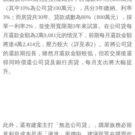
（其中10%為公司貸100萬元），共分3年繳納、利率
3%；而房貸共30年、貸款成數為80%（800萬元），採
單一利率2%，並使用寬限期3年來試算。在公司貸每
月還款金額為2萬9,081元的情況下，前期每月還款金額
將達4萬2,414元，壓力較大（詳見表2）。若將公司貸
的還款期拉長，雖然月還款金額較低，但若交屋後還
得同時償還公司貸及銀行房貸，每月支出將大幅提
升。
此外，還有建案主打「無息公司貸」，購屋族務必留
意利息成本是否「灌進」房價中。建議民眾在購買此