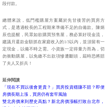
段付款。
總體來說，低門檻購屋方案屬於先甘後苦的買房方
式，是透過較長的工程期來準備不足的自備款。陳炳
辰也提醒，民眾如欲購買預售屋，務必算好現金流，
建議月還款金額抓在家庭收入的1/3以內，並須留有一
定現金，以備不時之需。小資族一定得量力而為，切
勿衝動購屋，以免繳不出款項慘遭斷頭，屆時恐將賠
了夫人又折兵！
延伸閱讀
「現在不買以後會更貴？」買房投資穩賺不賠？即便
房價長期上漲，買房仍有套牢風險
雙北房價來到歷史高點？新北房價漲幅打敗台北市，