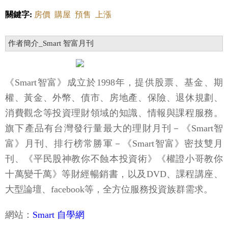
關鍵字:
房價
購屋
預售
上漲
作者簡介_Smart 智富月刊
《Smart智富》成立於1998年，提供股票、基金、期
權、黃金、外幣、債市、房地產、保險、退休規劃、
消費觀念等投資理財領域的知識、情報與課程服務。
旗下產品有台灣發行量最大的理財月刊－《Smart智
富》月刊、排行榜常勝軍－《Smart智富》密技雙月
刊、《平民股神教你不蝕本投資術》《權證小哥教你
十萬變千萬》等財經暢銷書，以及DVD、課程講座、
大型論壇、facebook等，全方位服務投資族群需求。
網站：
Smart 自學網