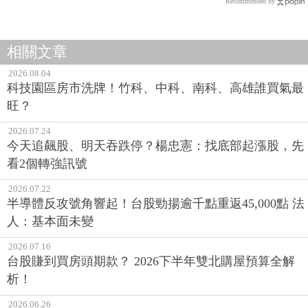
Recommended by
相關文章
2026.08.04
科技園區房市洗牌！竹科、中科、南科、高雄誰買氣最
旺？
2026.07.24
今天追飆股、明天吞跌停？楊忠憲：找底部起漲股，先
看2個轉強訊號
2026.07.22
半導體反攻號角響起！台股勁揚逾千點重返45,000點 法
人：基本面未變
2026.07.16
台股賺到買房頭期款？ 2026下半年雙北購屋預算全解
析！
2026.06.26