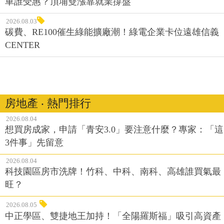
車誰受惠？頂埔雙漲靠就業撐盤
2026.08.03
碳費、RE100催生綠能擴廠潮！綠電企業卡位遠雄信義
CENTER
房地產 ‧ 熱門排行
2026.08.04
想買房成家，申請「青安3.0」要注意什麼？專家：「這
3件事」先留意
2026.08.04
科技園區房市洗牌！竹科、中科、南科、高雄誰買氣最
旺？
2026.08.05
中正學區、雙捷地王加持！「全陽羅斯福」吸引高資產