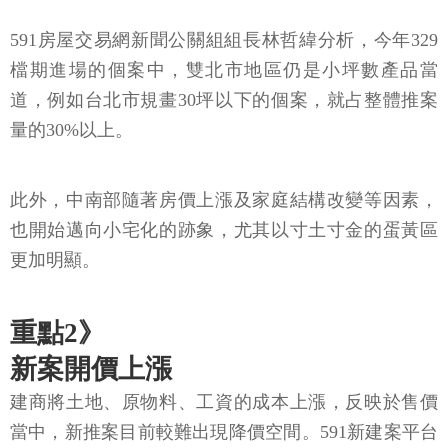
591房屋交易網新聞公關組組長林哲緯分析，今年329
檔期進場的個案中，雙北市地區仍是小坪數產品當
道，例如台北市規畫30坪以下的個案，就占整體推案
量的30%以上。
此外，中南部隨著房價上漲及家庭結構改變等因素，
也開始邁向小宅化的跡象，尤其以寸土寸金的蛋黃區
更加明顯。
重點2》
新案開價上漲
建商將土地、原物料、工資的成本上漲，反映於售價
當中，新推案目前較難出現降價空間。591新建案平台