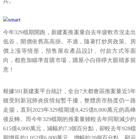
兵。
今年329檔期開跑，新建案推案量自去年疲軟市況走出
低谷，開價依舊高高掛。不過，隨著打炒房政策、房
價上漲等情形，預售屋在產品設計、付款方式等面
向，都愈加瞄準首購市場，購屋小白得睜大眼睛多留
意！
根據591新建案平台統計，全台7大都會區推案量近5年
雖受到新冠肺炎疫情短暫干擾，整體房市熱度仍一路
走揚，直到2023年329檔期達8,425億8,000萬元的高峰
後反轉。而今年329檔期的推案量雖較去年同期減少約
615億4,000萬元，減幅約7.3個百分點，卻較去年928檔
期增長約1,052億6,000萬元，增幅約20個百分點，顯示