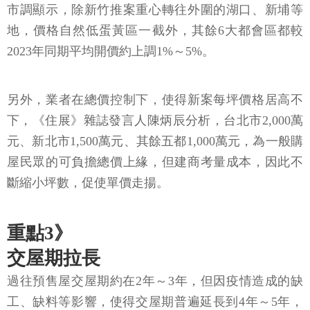
市調顯示，除新竹推案重心轉往外圍的湖口、新埔等
地，價格自然低蛋黃區一截外，其餘6大都會區都較
2023年同期平均開價約上調1%～5%。
另外，業者在總價控制下，使得新案每坪價格居高不
下，《住展》雜誌發言人陳炳辰分析，台北市2,000萬
元、新北市1,500萬元、其餘五都1,000萬元，為一般購
屋民眾的可負擔總價上緣，但建商考量成本，因此不
斷縮小坪數，促使單價走揚。
重點3》
交屋期拉長
過往預售屋交屋期約在2年～3年，但因疫情造成的缺
工、缺料等影響，使得交屋期普遍延長到4年～5年，