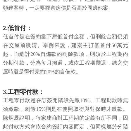
類建案時，一定要觀察房價是否高於周邊他案。
2.低首付：
低首付是在簽約當下壓低首付金額，但剩餘金額仍須
在交屋前繳清。舉例來說，建案主打低首付50萬元
起，而總計20%自備款的剩餘款項，則須於工程期內
分期付款，分為每月攤還，或依工程期攤還，總之交
屋時還是得付完約20%的自備款。
3.工程零付款：
工程零付款是在訂簽開階段先繳10%、工程期款時無
須繳款，剩餘15%則是在使照取得與對保時才繳款。
陳炳辰說明，每家建商對工程期的定義有所不同，因
此付款方式會依合約簽訂內容而定，但同樣屬於分階