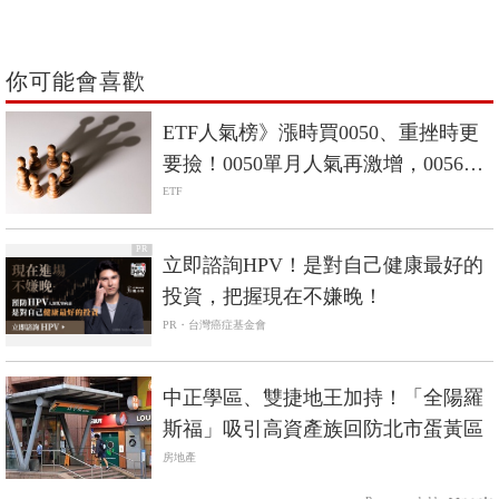
你可能會喜歡
ETF人氣榜》漲時買0050、重挫時更
要撿！0050單月人氣再激增，0056重
返人氣二哥
ETF
PR
立即諮詢HPV！是對自己健康最好的
投資，把握現在不嫌晚！
PR・台灣癌症基金會
中正學區、雙捷地王加持！「全陽羅
斯福」吸引高資產族回防北市蛋黃區
房地產