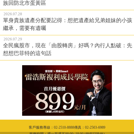
族回防北市蛋黃區
2026.07.28
單身貴族遺產分配要記得：想把遺產給兄弟姐妹的小孩
繼承，需要有遺囑
2026.07.29
全民瘋股市，現在「由股轉房」好嗎？內行人點破：先
想想巴菲特的這句話
客戶服務專線：02-2510-8888傳真：02-2503-6989
服務時間：週一至週五09:00~18:00 (例假日除外)