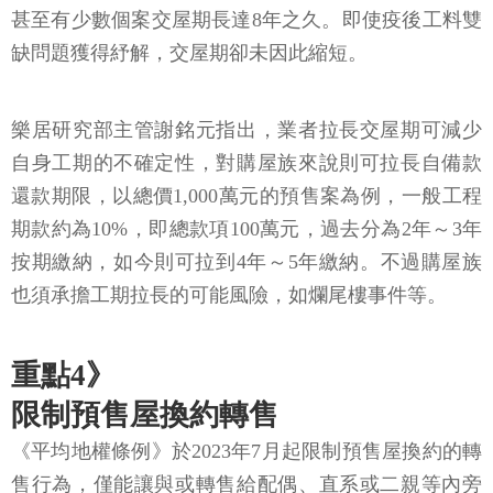
甚至有少數個案交屋期長達8年之久。即使疫後工料雙
缺問題獲得紓解，交屋期卻未因此縮短。
樂居研究部主管謝銘元指出，業者拉長交屋期可減少
自身工期的不確定性，對購屋族來說則可拉長自備款
還款期限，以總價1,000萬元的預售案為例，一般工程
期款約為10%，即總款項100萬元，過去分為2年～3年
按期繳納，如今則可拉到4年～5年繳納。不過購屋族
也須承擔工期拉長的可能風險，如爛尾樓事件等。
重點4》
限制預售屋換約轉售
《平均地權條例》於2023年7月起限制預售屋換約的轉
售行為，僅能讓與或轉售給配偶、直系或二親等內旁