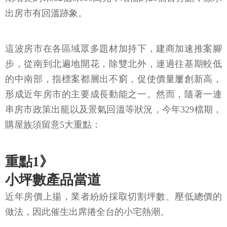
出房市有回溫跡象。
這波房市在各區域眾多題材加持下，建商加速推案腳
步，從南到北遍地開花，除雙北外，連過往基期較低
的中南部，指標案都層出不窮，促使價量屢創新高，
形成近年房市的主要成長動能之一。然而，隨著一連
串房市政策出籠以及景氣回溫等狀況，今年329檔期，
購屋族須留意5大重點：
重點1》
小坪數產品當道
近年房價上揚，業者紛紛採取切割坪數、壓低總價的
做法，因此催生出席捲全台的小宅熱潮。