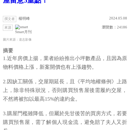
屋留意5重點！
2024.05.08
楊明峰
撰文者
瀏覽數：
24186
來源
Smart月刊
圖片來源：達志影像
摘要
1.近年房價上揚，業者紛紛推出小坪數產品，且因為原
物料價格上漲，新案開價也有上漲趨勢。
2.因缺工關係，交屋期延長，且《平均地權條例》上路
上，除非特殊狀況，否則購買預售屋後需履約交屋，
不然將被扣以最高15%的違約金。
3.購屋門檻雖降低，但屬於先甘後苦的買房方式，若要
購買預售屋，需了解個人現金流，避免賠了夫人又折