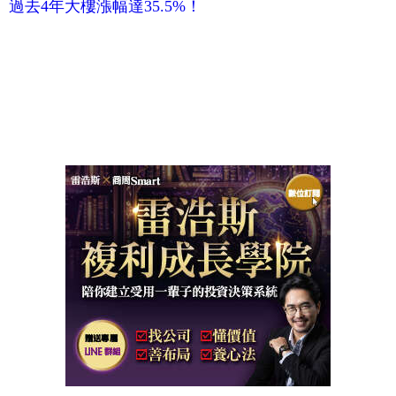
過去4年大樓漲幅達35.5%！