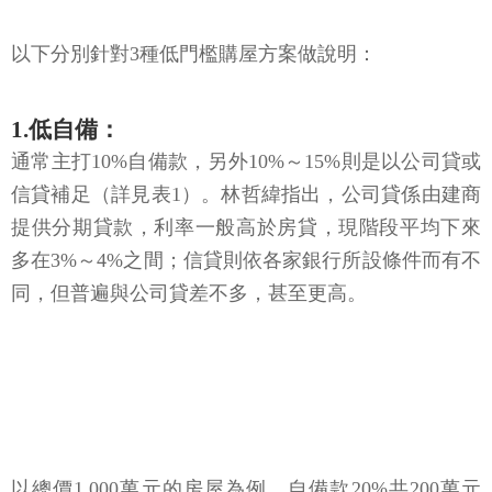
以下分別針對3種低門檻購屋方案做說明：
1.低自備：
通常主打10%自備款，另外10%～15%則是以公司貸或
信貸補足（詳見表1）。林哲緯指出，公司貸係由建商
提供分期貸款，利率一般高於房貸，現階段平均下來
多在3%～4%之間；信貸則依各家銀行所設條件而有不
同，但普遍與公司貸差不多，甚至更高。
以總價1,000萬元的房屋為例，自備款20%共200萬元