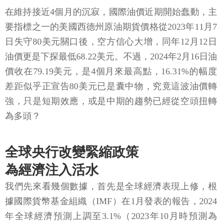
在維持接近4個月的沉寂，國際油價近期開始蠢動，主
要指標之一的美國西德州原油期貨價格從2023年11月7
日失守80美元關口後，空方信心大增，同年12月12日
油價更是下探最低68.22美元。不過，2024年2月16日油
價收在79.19美元，是4個月來最高點，16.31%的幅度
差距似乎正宣告80美元已是囊中物，究竟這波油價轉
強，只是短期效應，或是中期的趨勢已經從空頭扭轉
為多頭？
全球央行改變緊縮政策
為經濟注入活水
我們先來看幾個數據，首先是全球經濟表現上修，根
據國際貨幣基金組織（IMF）在1月發表的報告，2024
年全球經濟預測上調至3.1%（2023年10月時預測為