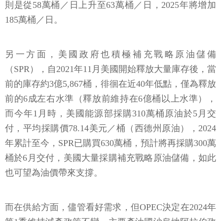
則是從58萬桶／日上升至63萬桶／日，2025年將增加
185萬桶／日。
另一方面，美國政府也積極補充戰略原油儲備
（SPR），自2021年11月美國開始釋放大量庫存後，當
前的庫存約3億5,867桶，徘徊在近40年低點，僅為釋放
前的6成左右水準（釋放前維持在6億桶以上水準），
而今年1月時，美國能源部採購310萬桶原油於5月交
付，平均採購價78.14美元／桶（西德州原油），2024
年累計至今，SPR已購買630萬桶，預計將再採購300萬
桶於6月交付，美國大量採購補充戰略原油儲備，如此
也可望為油價帶來支撐。
而在供給方面，儘管看好需求，但OPEC決定在2024年