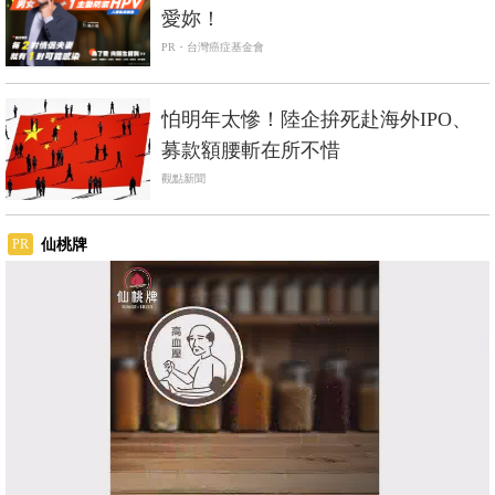
愛妳！
PR・台灣癌症基金會
怕明年太慘！陸企拚死赴海外IPO、
募款額腰斬在所不惜
觀點新聞
仙桃牌
PR