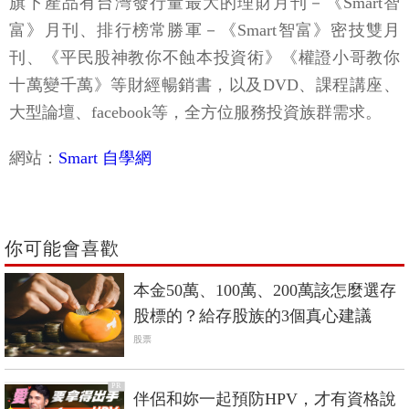
旗下產品有台灣發行量最大的理財月刊－《Smart智
富》月刊、排行榜常勝軍－《Smart智富》密技雙月
刊、《平民股神教你不蝕本投資術》《權證小哥教你
十萬變千萬》等財經暢銷書，以及DVD、課程講座、
大型論壇、facebook等，全方位服務投資族群需求。
網站：
Smart 自學網
你可能會喜歡
本金50萬、100萬、200萬該怎麼選存
股標的？給存股族的3個真心建議
股票
PR
伴侶和妳一起預防HPV，才有資格說