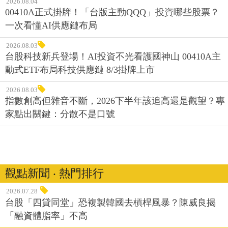
2026.08.04
00410A正式掛牌！「台版主動QQQ」投資哪些股票？
一次看懂AI供應鏈布局
2026.08.03
台股科技新兵登場！AI投資不光看護國神山 00410A主
動式ETF布局科技供應鏈 8/3掛牌上市
2026.08.03
指數創高但雜音不斷，2026下半年該追高還是觀望？專
家點出關鍵：分散不是口號
觀點新聞 ‧ 熱門排行
2026.07.28
台股「四貸同堂」恐複製韓國去槓桿風暴？陳威良揭
「融資體脂率」不高