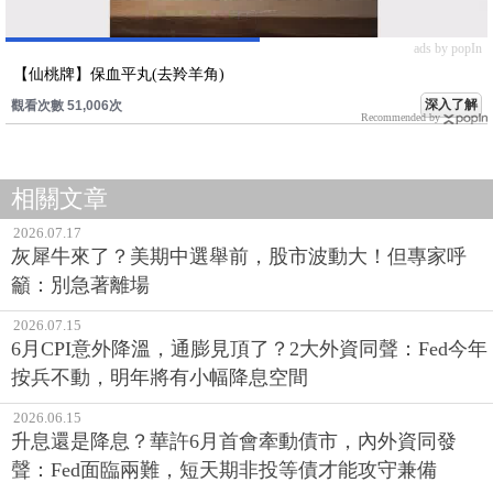
ads by popIn
【仙桃牌】保血平丸(去羚羊角)
深入了解
觀看次數 51,006次
Recommended by
相關文章
2026.07.17
灰犀牛來了？美期中選舉前，股市波動大！但專家呼
籲：別急著離場
2026.07.15
6月CPI意外降溫，通膨見頂了？2大外資同聲：Fed今年
按兵不動，明年將有小幅降息空間
2026.06.15
升息還是降息？華許6月首會牽動債市，內外資同發
聲：Fed面臨兩難，短天期非投等債才能攻守兼備