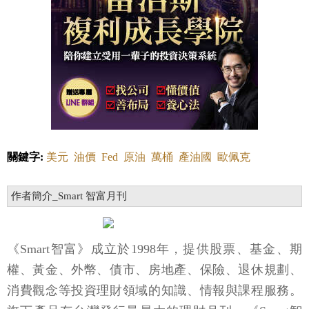
關鍵字:
美元
油價
Fed
原油
萬桶
產油國
歐佩克
作者簡介_Smart 智富月刊
《Smart智富》成立於1998年，提供股票、基金、期
權、黃金、外幣、債市、房地產、保險、退休規劃、
消費觀念等投資理財領域的知識、情報與課程服務。