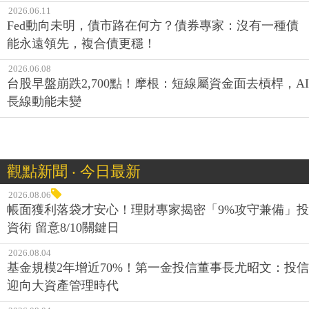
2026.06.11
Fed動向未明，債市路在何方？債券專家：沒有一種債
能永遠領先，複合債更穩！
2026.06.08
台股早盤崩跌2,700點！摩根：短線屬資金面去槓桿，AI
長線動能未變
觀點新聞 ‧ 今日最新
2026.08.06
帳面獲利落袋才安心！理財專家揭密「9%攻守兼備」投
資術 留意8/10關鍵日
2026.08.04
基金規模2年增近70%！第一金投信董事長尤昭文：投信
迎向大資產管理時代