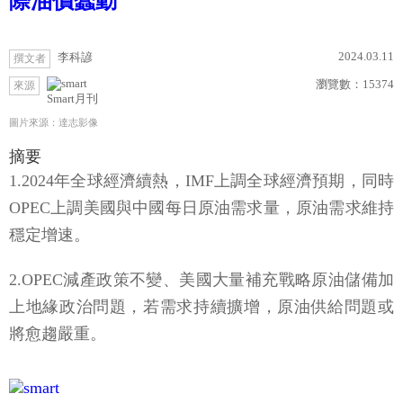
際油價蠢動
2024.03.11
李科諺
撰文者
瀏覽數：
15374
來源
Smart月刊
圖片來源：達志影像
摘要
1.2024年全球經濟續熱，IMF上調全球經濟預期，同時
OPEC上調美國與中國每日原油需求量，原油需求維持
穩定增速。
2.OPEC減產政策不變、美國大量補充戰略原油儲備加
上地緣政治問題，若需求持續擴增，原油供給問題或
將愈趨嚴重。