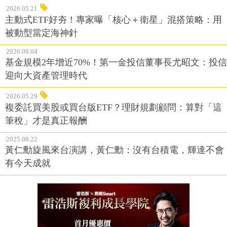
2026.05.21
主動式ETF好夯！專家曝「核心＋衛星」混搭策略：用
被動型當定海神針
2026.08.04
基金規模2年增近70%！第一金投信董事長尤昭文：投信
迎向大資產管理時代
2026.05.29
複委託買美股或買台版ETF？理財規劃顧問：算對「這
筆稅」才是真正報酬
2025.08.22
黃仁勳旋風來台演講，黃仁勳：沒有台積電，輝達不會
有今天成就