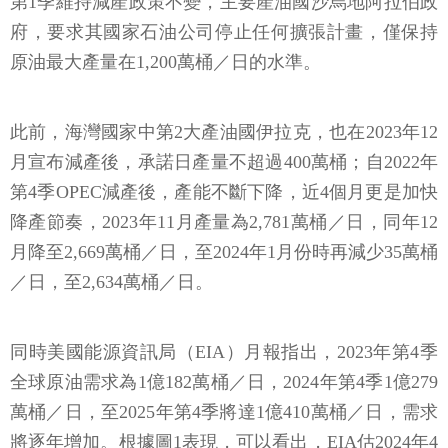
第1季維持減產政策不變，主要產油國沙烏地阿拉伯政
府，要求其國家石油公司停止任何擴張計畫，僅保持
原油最大產量在1,200萬桶／日的水準。
此前，海灣國家中第2大產油國伊拉克，也在2023年12
月宣布減產後，承諾日產量不超過400萬桶；自2022年
第4季OPEC減產後，產能不斷下降，近4個月更是加快
降產節奏，2023年11月產量為2,781萬桶／日，同年12
月降至2,669萬桶／日，至2024年1月份時再減少35萬桶
／日，至2,634萬桶／日。
同時美國能源資訊局（EIA）月報指出，2023年第4季
全球原油需求為1億182萬桶／日，2024年第4季1億279
萬桶／日，至2025年第4季將達1億410萬桶／日，需求
將逐年增加。根據圖1表現，可以看出，EIA估2024年4