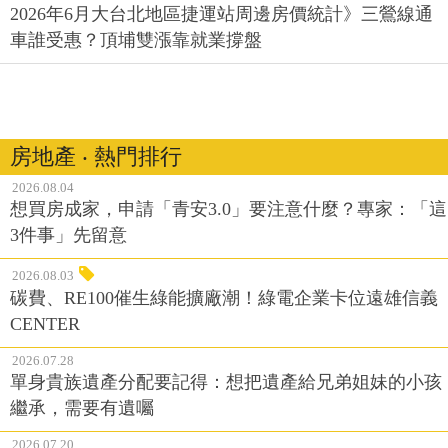
2026年6月大台北地區捷運站周邊房價統計》三鶯線通
車誰受惠？頂埔雙漲靠就業撐盤
房地產 ‧ 熱門排行
2026.08.04
想買房成家，申請「青安3.0」要注意什麼？專家：「這
3件事」先留意
2026.08.03
碳費、RE100催生綠能擴廠潮！綠電企業卡位遠雄信義
CENTER
2026.07.28
單身貴族遺產分配要記得：想把遺產給兄弟姐妹的小孩
繼承，需要有遺囑
2026.07.20