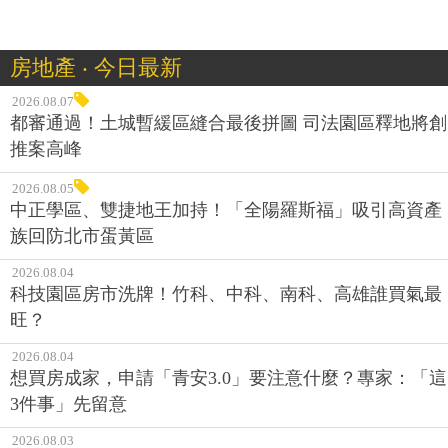
房地產 ‧ 今日最新
2026.08.07
都審通過！土城暫緩區縫合最後拼圖 司法園區釋地將創
推案高峰
2026.08.05
中正學區、雙捷地王加持！「全陽羅斯福」吸引高資產
族回防北市蛋黃區
2026.08.04
科技園區房市洗牌！竹科、中科、南科、高雄誰買氣最
旺？
2026.08.04
想買房成家，申請「青安3.0」要注意什麼？專家：「這
3件事」先留意
2026.08.03