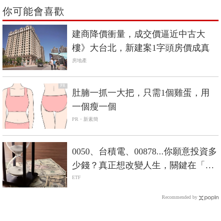
你可能會喜歡
建商降價衝量，成交價逼近中古大
樓》大台北，新建案1字頭房價成真
房地產
PR
肚腩一抓一大把，只需1個雞蛋，用
一個瘦一個
PR・新素簡
0050、台積電、00878...你願意投資多
少錢？真正想改變人生，關鍵在「數
大」
ETF
Recommended by