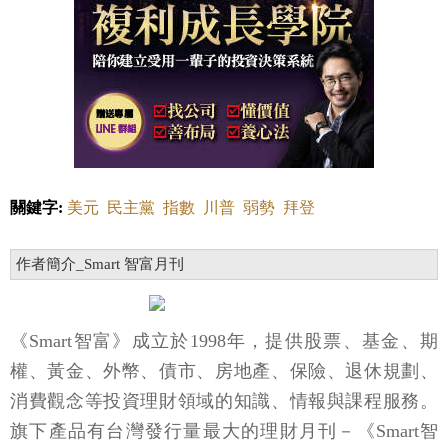
關鍵字:
美元
民主黨
指數
川普
弱勢
拜登
作者簡介_Smart 智富月刊
《Smart智富》成立於1998年，提供股票、基金、期
權、黃金、外幣、債市、房地產、保險、退休規劃、
消費觀念等投資理財領域的知識、情報與課程服務。
旗下產品有台灣發行量最大的理財月刊－《Smart智