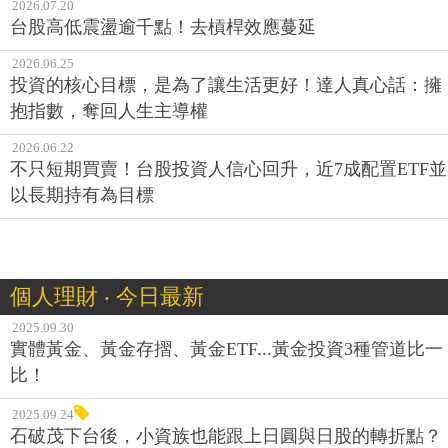
2026.07.20
台股高低震盪逾千點！去槓桿效應蔓延
2026.06.25
投資的核心目標，是為了讓生活更好！達人真心話：擁
抱指數，奪回人生主導權
2026.06.22
不只短期買賣！台股投資人信心回升，近7成配置ETF並
以長期持有為目標
個人理財 ‧ 今日最新
2025.09.30
實體黃金、黃金存摺、黃金ETF...黃金投資3種管道比一
比！
2025.09.24
石破茂下台後，小資族也能跟上日圓與日股的轉折點？