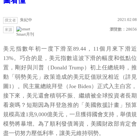
圖看懂
2021.02.08
朱紀中
撰文者
瀏覽數：
28656
來源
Smart月刊
美元指數年初一度下滑至89.44，11個月來下滑近
13%。巧合的是，美元指數這波下滑的幅度和低點位
置，剛好與川普（Donald Trump）初上任總統時，推
動「弱勢美元」政策造成的美元貶值狀況相近（詳見
圖1）。民主黨總統拜登（Joe Biden）正式入主白宮，
接下來，美元還會積弱不振、繼續被全球投資者長期
看衰嗎？短期因為拜登急推的「美國救援計畫」預算
規模高達1兆9,000億美元，一旦獲得國會支持，舉債規
模勢將暴增。為了順利發債籌資，美國財政部肯定會
盡一切努力壓低利率，讓美元維持弱勢。