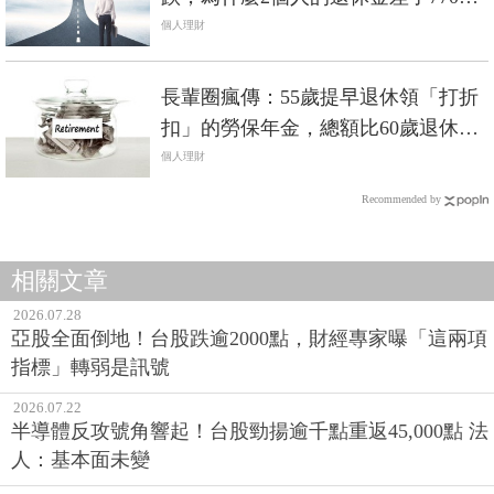
萬？
個人理財
長輩圈瘋傳：55歲提早退休領「打折
扣」的勞保年金，總額比60歲退休的
人多...這是真的？！
個人理財
Recommended by
相關文章
2026.07.28
亞股全面倒地！台股跌逾2000點，財經專家曝「這兩項
指標」轉弱是訊號
2026.07.22
半導體反攻號角響起！台股勁揚逾千點重返45,000點 法
人：基本面未變