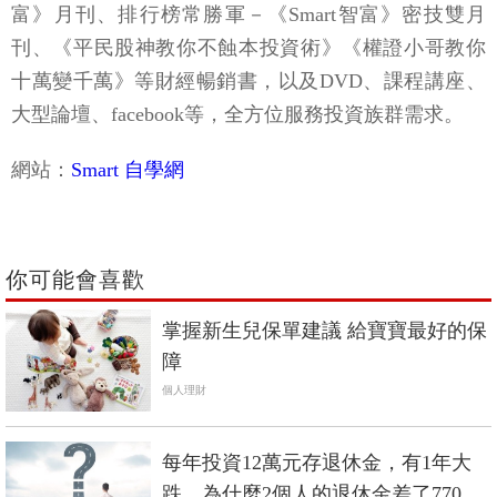
富》月刊、排行榜常勝軍－《Smart智富》密技雙月
刊、《平民股神教你不蝕本投資術》《權證小哥教你
十萬變千萬》等財經暢銷書，以及DVD、課程講座、
大型論壇、facebook等，全方位服務投資族群需求。
網站：
Smart 自學網
你可能會喜歡
掌握新生兒保單建議 給寶寶最好的保
障
個人理財
每年投資12萬元存退休金，有1年大
跌，為什麼2個人的退休金差了770