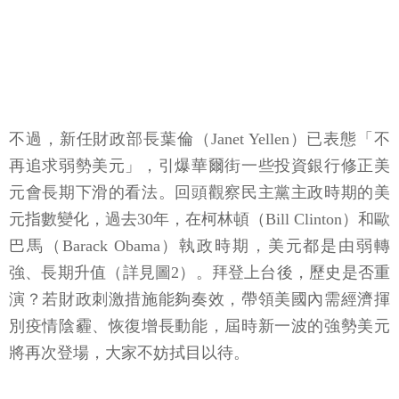
不過，新任財政部長葉倫（Janet Yellen）已表態「不
再追求弱勢美元」，引爆華爾街一些投資銀行修正美
元會長期下滑的看法。回頭觀察民主黨主政時期的美
元指數變化，過去30年，在柯林頓（Bill Clinton）和歐
巴馬（Barack Obama）執政時期，美元都是由弱轉
強、長期升值（詳見圖2）。拜登上台後，歷史是否重
演？若財政刺激措施能夠奏效，帶領美國內需經濟揮
別疫情陰霾、恢復增長動能，屆時新一波的強勢美元
將再次登場，大家不妨拭目以待。