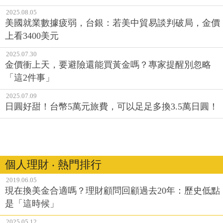
2025.08.05
美國就業數據疲弱，台銀：若美中貿易談判破局，金價
上看3400美元
2025.07.30
金價衝上天，要避險還能買黃金嗎？專家提醒別忽略
「這2件事」
2025.07.09
日圓好甜！台幣5萬元旅費，可以足足多換3.5萬日圓！
個人理財 ‧ 熱門排行
2019.06.05
現在換美金合適嗎？理財顧問回顧過去20年：歷史低點
是「這時候」
2025.05.12