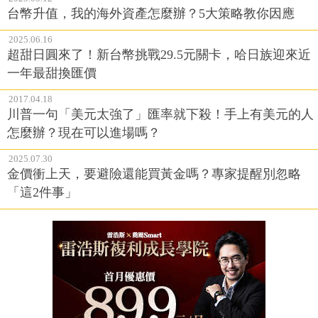
台幣升值，我的海外資產怎麼辦？5大策略教你因應
2025.06.16
超甜日圓來了！新台幣挑戰29.5元關卡，哈日族迎來近
一年最甜換匯價
2017.04.18
川普一句「美元太強了」匯率就下殺！手上有美元的人
怎麼辦？現在可以進場嗎？
2025.07.30
金價衝上天，要避險還能買黃金嗎？專家提醒別忽略
「這2件事」