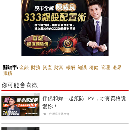
關鍵字:
金錢
財務
資產
財富
報酬
知識
穩健
管理
邊界
累積
你可能會喜歡
PR
伴侶和妳一起預防HPV，才有資格說
愛妳！
PR・台灣癌症基金會