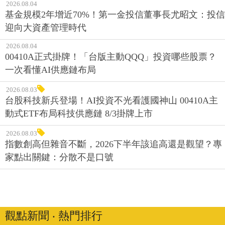
2026.08.04
基金規模2年增近70%！第一金投信董事長尤昭文：投信
迎向大資產管理時代
2026.08.04
00410A正式掛牌！「台版主動QQQ」投資哪些股票？
一次看懂AI供應鏈布局
2026.08.03
台股科技新兵登場！AI投資不光看護國神山 00410A主
動式ETF布局科技供應鏈 8/3掛牌上市
2026.08.03
指數創高但雜音不斷，2026下半年該追高還是觀望？專
家點出關鍵：分散不是口號
觀點新聞 ‧ 熱門排行