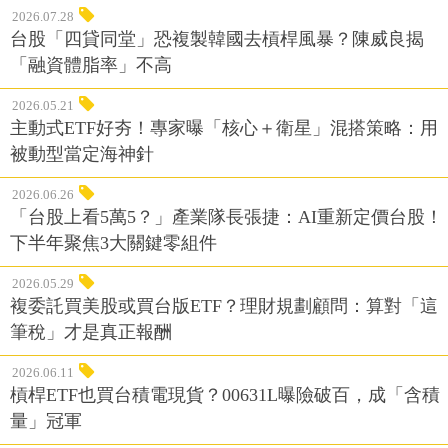
2026.07.28
台股「四貸同堂」恐複製韓國去槓桿風暴？陳威良揭
「融資體脂率」不高
2026.05.21
主動式ETF好夯！專家曝「核心＋衛星」混搭策略：用
被動型當定海神針
2026.06.26
「台股上看5萬5？」產業隊長張捷：AI重新定價台股！
下半年聚焦3大關鍵零組件
2026.05.29
複委託買美股或買台版ETF？理財規劃顧問：算對「這
筆稅」才是真正報酬
2026.06.11
槓桿ETF也買台積電現貨？00631L曝險破百，成「含積
量」冠軍