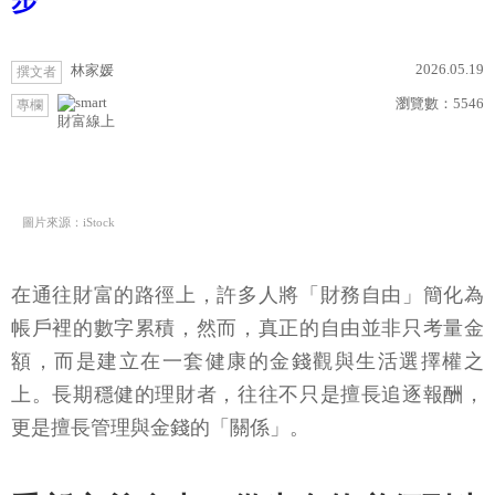
步
2026.05.19
林家媛
撰文者
瀏覽數：
5546
專欄
財富線上
圖片來源：iStock
在通往財富的路徑上，許多人將「財務自由」簡化為
帳戶裡的數字累積，然而，真正的自由並非只考量金
額，而是建立在一套健康的金錢觀與生活選擇權之
上。長期穩健的理財者，往往不只是擅長追逐報酬，
更是擅長管理與金錢的「關係」。