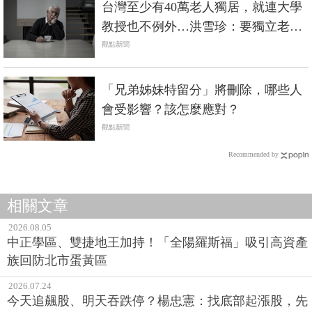
台灣至少有40萬老人獨居，就連大學
教授也不例外…洪雪珍：要獨立老，
不要孤獨老
觀點新聞
「兄弟姊妹特留分」將刪除，哪些人
會受影響？該怎麼應對？
觀點新聞
Recommended by
相關文章
2026.08.05
中正學區、雙捷地王加持！「全陽羅斯福」吸引高資產
族回防北市蛋黃區
2026.07.24
今天追飆股、明天吞跌停？楊忠憲：找底部起漲股，先