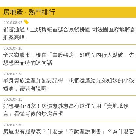
房地產 ‧ 熱門排行
2026.08.07
都審通過！土城暫緩區縫合最後拼圖 司法園區釋地將創
推案高峰
2026.07.29
全民瘋股市，現在「由股轉房」好嗎？內行人點破：先
想想巴菲特的這句話
2026.07.28
單身貴族遺產分配要記得：想把遺產給兄弟姐妹的小孩
繼承，需要有遺囑
2026.07.22
好想要有個家！房價愈炒愈高有道理？用「賣地瓜預
言」看懂背後的炒房邏輯
2026.07.30
房屋也有履歷表？什麼是「不動產說明書」？為什麼它