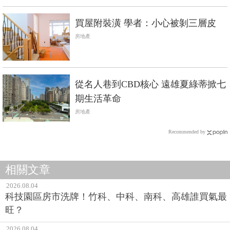
買屋附裝潢 學者：小心被剝三層皮
房地產
從名人巷到CBD核心 遠雄夏綠蒂掀七
期生活革命
房地產
Recommended by
相關文章
2026.08.04
科技園區房市洗牌！竹科、中科、南科、高雄誰買氣最
旺？
2026.08.04