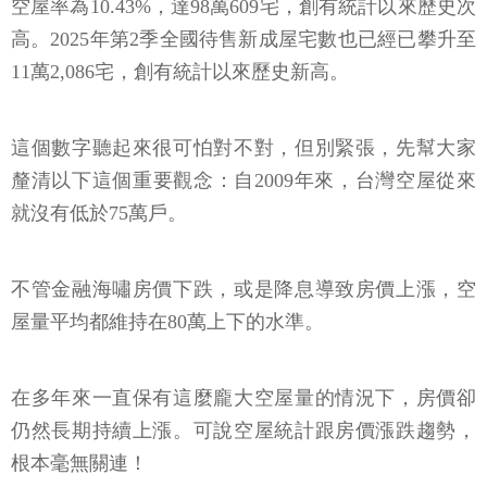
空屋率為10.43%，達98萬609宅，創有統計以來歷史次
高。2025年第2季全國待售新成屋宅數也已經已攀升至
11萬2,086宅，創有統計以來歷史新高。
這個數字聽起來很可怕對不對，但別緊張，先幫大家
釐清以下這個重要觀念：自2009年來，台灣空屋從來
就沒有低於75萬戶。
不管金融海嘯房價下跌，或是降息導致房價上漲，空
屋量平均都維持在80萬上下的水準。
在多年來一直保有這麼龐大空屋量的情況下，房價卻
仍然長期持續上漲。可說空屋統計跟房價漲跌趨勢，
根本毫無關連！