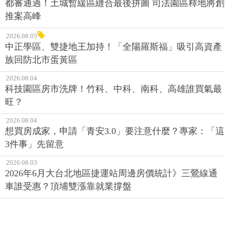
都審通過！土城暫緩區縫合最後拼圖 司法園區釋地將創
推案高峰
2026.08.05
中正學區、雙捷地王加持！「全陽羅斯福」吸引高資產
族回防北市蛋黃區
2026.08.04
科技園區房市洗牌！竹科、中科、南科、高雄誰買氣最
旺？
2026.08.04
想買房成家，申請「青安3.0」要注意什麼？專家：「這
3件事」先留意
2026.08.03
2026年6月大台北地區捷運站周邊房價統計》三鶯線通
車誰受惠？頂埔雙漲靠就業撐盤