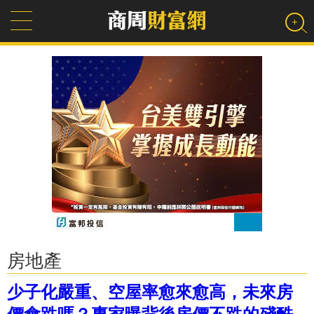
房地產
少子化嚴重、空屋率愈來愈高，未來房