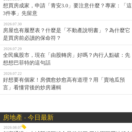
想買房成家，申請「青安3.0」要注意什麼？專家：「這
3件事」先留意
2026.07.30
房屋也有履歷表？什麼是「不動產說明書」？為什麼它
是買房前必讀的保命符？
2026.07.29
全民瘋股市，現在「由股轉房」好嗎？內行人點破：先
想想巴菲特的這句話
2026.07.22
好想要有個家！房價愈炒愈高有道理？用「賣地瓜預
言」看懂背後的炒房邏輯
房地產 ‧ 今日最新
2026.08.07