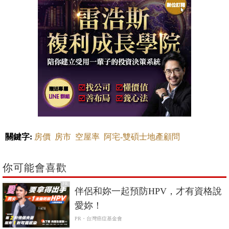
關鍵字:
房價
房市
空屋率
阿宅-雙碩士地產顧問
你可能會喜歡
PR
伴侶和妳一起預防HPV，才有資格說
愛妳！
PR・台灣癌症基金會