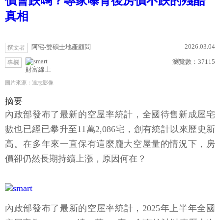
價會跌嗎？專家曝背後房價不跌的殘酷
真相
2026.03.04
阿宅-雙碩士地產顧問
撰文者
瀏覽數：
37115
專欄
財富線上
圖片來源：達志影像
摘要
內政部發布了最新的空屋率統計，全國待售新成屋宅
數也已經已攀升至11萬2,086宅，創有統計以來歷史新
高。在多年來一直保有這麼龐大空屋量的情況下，房
價卻仍然長期持續上漲，原因何在？
內政部發布了最新的空屋率統計，2025年上半年全國