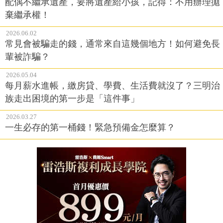
配偶不繼承遺產，要將遺產給小孩，記得：不用辦理拋
棄繼承權！
2026.06.02
常見會被騙走的錢，通常來自這幾個地方！如何避免長
輩被詐騙？
2026.05.04
每月薪水進帳，繳房貸、學費、生活費就沒了？三明治
族走出困境的第一步是「這件事」
2026.03.27
一生必存的第一桶錢！緊急預備金怎麼算？