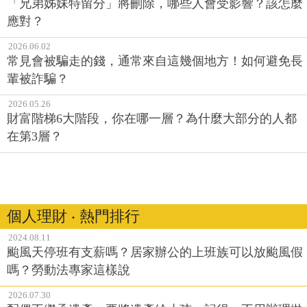
「兄弟姊妹特留分」將刪除，哪些人會受影響？該怎麼
應對？
2026.06.02
常見會被騙走的錢，通常來自這幾個地方！如何避免長
輩被詐騙？
2026.05.26
財富階梯6大階段，你在哪一層？為什麼大部分的人都
在第3層？
個人理財 ‧ 熱門排行
2024.08.11
颱風天停班有支薪嗎？居家辦公的上班族可以放颱風假
嗎？勞動法專家這樣說
2026.07.30