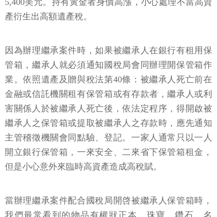
5,400美元。持有黃金者身價高漲，小心處理不當高資
產衍生出高額遺產稅。
因為辦理繼承案件時，如果被繼承人在銀行有租用保
管箱，繼承人就必須通知國稅局會同辦理開保管箱作
業。依照遺產及贈與稅法第40條：被繼承人死亡前在
金融或信託機關租有保管箱或有存款者，繼承人或利
害關係人於被繼承人死亡後，依法定程序，得開啟被
繼承人之保管箱或提取被繼承人之存款時，應先通知
主管稽徵機關會同點驗、登記。一家人通常只以一人
開立銀行保管箱，一來安全、二來省下保管箱租金，
但是小心意外來臨時高資產造成高稅賦。
當辦理繼承案件配合國稅局開啓被繼承人保管箱時，
我們最常看到的物品有權狀正本、珠寶、鑽石、名