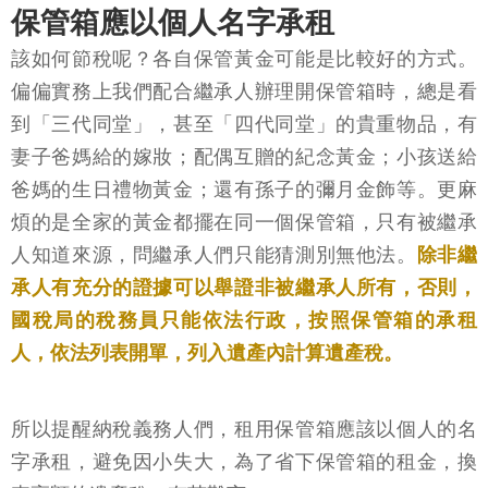
保管箱應以個人名字承租
該如何節稅呢？各自保管黃金可能是比較好的方式。
偏偏實務上我們配合繼承人辦理開保管箱時，總是看
到「三代同堂」，甚至「四代同堂」的貴重物品，有
妻子爸媽給的嫁妝；配偶互贈的紀念黃金；小孩送給
爸媽的生日禮物黃金；還有孫子的彌月金飾等。更麻
煩的是全家的黃金都擺在同一個保管箱，只有被繼承
人知道來源，問繼承人們只能猜測別無他法。
除非繼
承人有充分的證據可以舉證非被繼承人所有，否則，
國稅局的稅務員只能依法行政，按照保管箱的承租
人，依法列表開單，列入遺產內計算遺產稅。
所以提醒納稅義務人們，租用保管箱應該以個人的名
字承租，避免因小失大，為了省下保管箱的租金，換