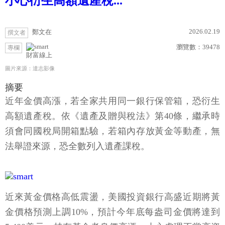
小心衍生高額遺產稅...
2026.02.19
鄭文在
撰文者
瀏覽數：
39478
專欄
財富線上
圖片來源：達志影像
摘要
近年金價高漲，若全家共用同一銀行保管箱，恐衍生
高額遺產稅。依《遺產及贈與稅法》第40條，繼承時
須會同國稅局開箱點驗，若箱內存放黃金等動產，無
法舉證來源，恐全數列入遺產課稅。
近來黃金價格高低震盪，美國投資銀行高盛近期將黃
金價格預測上調10%，預計今年底每盎司金價將達到