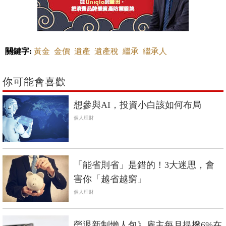
關鍵字:
黃金
金價
遺產
遺產稅
繼承
繼承人
你可能會喜歡
想參與AI，投資小白該如何布局
個人理財
「能省則省」是錯的！3大迷思，會
害你「越省越窮」
個人理財
勞退新制懶人包》雇主每月提撥6%在