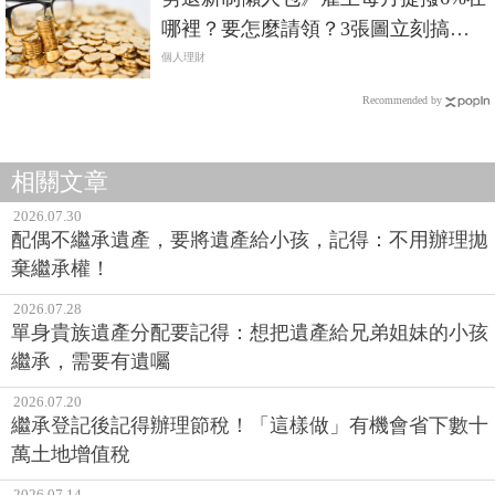
哪裡？要怎麼請領？3張圖立刻搞
懂！
個人理財
Recommended by
相關文章
2026.07.30
配偶不繼承遺產，要將遺產給小孩，記得：不用辦理拋
棄繼承權！
2026.07.28
單身貴族遺產分配要記得：想把遺產給兄弟姐妹的小孩
繼承，需要有遺囑
2026.07.20
繼承登記後記得辦理節稅！「這樣做」有機會省下數十
萬土地增值稅
2026.07.14