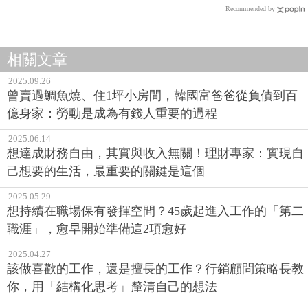
Recommended by
相關文章
2025.09.26
曾賣過鯛魚燒、住1坪小房間，韓國富爸爸從負債到百
億身家：勞動是成為有錢人重要的過程
2025.06.14
想達成財務自由，其實與收入無關！理財專家：實現自
己想要的生活，最重要的關鍵是這個
2025.05.29
想持續在職場保有發揮空間？45歲起進入工作的「第二
職涯」，愈早開始準備這2項愈好
2025.04.27
該做喜歡的工作，還是擅長的工作？行銷顧問策略長教
你，用「結構化思考」釐清自己的想法