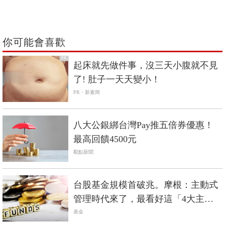
你可能會喜歡
PR
起床就先做件事，沒三天小腹就不見
了! 肚子一天天變小！
PR・新素簡
八大公銀綁台灣Pay推五倍券優惠！
最高回饋4500元
觀點新聞
台股基金規模首破兆。摩根：主動式
管理時代來了，最看好這「4大主
軸」
基金