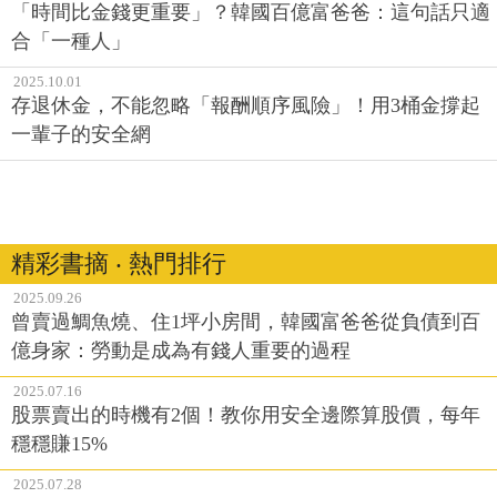
「時間比金錢更重要」？韓國百億富爸爸：這句話只適
合「一種人」
2025.10.01
存退休金，不能忽略「報酬順序風險」！用3桶金撐起
一輩子的安全網
精彩書摘 ‧ 熱門排行
2025.09.26
曾賣過鯛魚燒、住1坪小房間，韓國富爸爸從負債到百
億身家：勞動是成為有錢人重要的過程
2025.07.16
股票賣出的時機有2個！教你用安全邊際算股價，每年
穩穩賺15%
2025.07.28