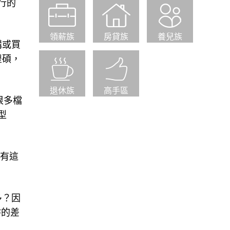
行的
領薪族
房貸族
養兒族
購或買
豐碩，
退休族
高手區
很多檔
型
也有這
多？因
F的差