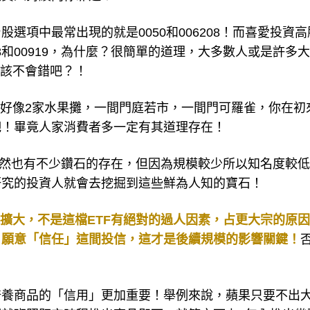
選項中最常出現的就是0050和006208！而喜愛投資高
78和00919，為什麼？很簡單的道理，大多數人或是許多
應該不會錯吧？！
就好像2家水果攤，一間門庭若市，一間門可羅雀，你在初
吧！畢竟人家消費者多一定有其道理存在！
F當然也有不少鑽石的存在，但因為規模較少所以知名度較
研究的投資人就會去挖掘到這些鮮為人知的寶石！
模擴大，不是這檔ETF有絕對的過人因素，占更大宗的原
，願意「信任」這間投信，這才是後續規模的影響關鍵！
培養商品的「信用」更加重要！舉例來說，蘋果只要不出