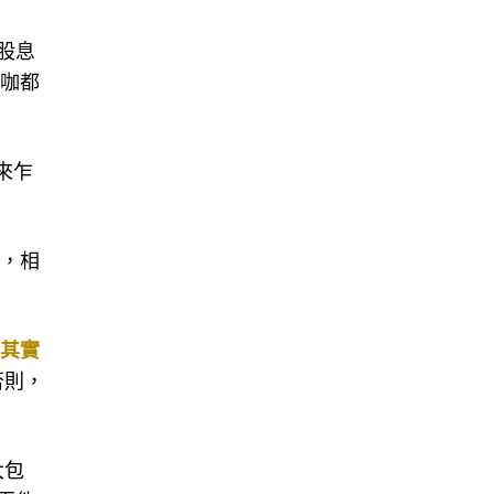
股息
大咖都
來乍
低，相
因其實
否則，
大包