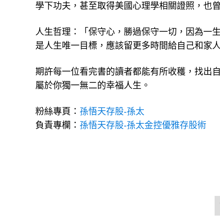
學下功夫，甚至取得美國心理學相關證照，也
人生哲理：「保守心，勝過保守一切，因為一
是人生唯一目標，應該留更多時間給自己和家
期許每一位看完書的讀者都能有所收穫，找出
屬於你獨一無二的幸福人生。
粉絲專頁：
孫悟天存股-孫太
負責專欄：
孫悟天存股-孫太金控優雅存股術