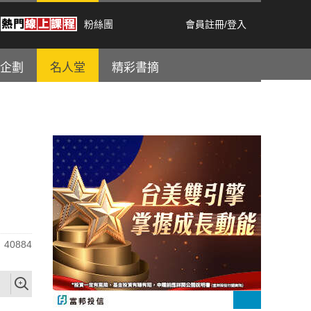
粉絲團
會員註冊
/
登入
企劃
名人堂
精彩書摘
40884