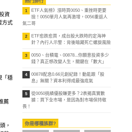
熱門排行
ETF人氣榜》漲時買0050、重挫時更要
1
的投資
撿！0050單月人氣再激增，0056重返人
蹤方式
氣二哥
ETF愈跌愈買，成台股大跌時的定海神
2
針？內行人示警：背後暗藏死亡螺旋風險
》
0050、台積電、00878...你願意投資多少
3
錢？真正想改變人生，關鍵在「數大」
00878配息0.66元創紀錄！動能跟「股
4
現「穩
息」無關？資本利得成最強底氣
從0050挑績優股賺更多？2表揭真實數
5
據：買下全市場，是因為對市場保持敬
推薦
畏！
你是哪種族群?
年頭，