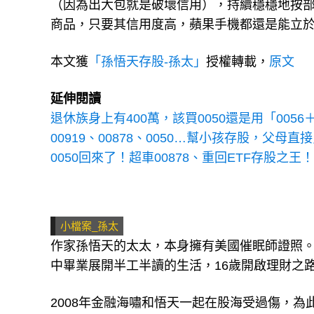
（因為出大包就是破壞信用），持續穩穩地按部
商品，只要其信用度高，蘋果手機都還是能立
本文獲
「孫悟天存股-孫太」
授權轉載，
原文
延伸閱讀
退休族身上有400萬，該買0050還是用「0056＋
00919、00878、0050…幫小孩存股，父
0050回來了！超車00878、重回ETF存股之王
小檔案_孫太
作家孫悟天的太太，本身擁有美國催眠師證照
中畢業展開半工半讀的生活，16歲開啟理財之路
2008年金融海嘯和悟天一起在股海受過傷，