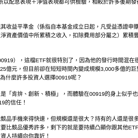
久，所以配息表現＋淨值表現都可供檢驗，相較於許多後期發
現其收益平準金（係指自本基金成立日起，凡受益憑證申
位淨資產價值中所累積之收入，扣除費用部分屬之）累積
！
00919），這檔ETF就很特別了，因為他的發行時間混在
25億元，但目前卻在短短時間內變成規模3,000多億的巨
為什麼許多投資人選擇00919呢？
是「肯拚、創新、積極」，而體驗在00919的身上似乎
19的信任！
他競品手機來得快速，但規模還是很大？持有的人還是很
要比競品優秀許多，剩下的就是要持續凸顯你跟其他ET
投資人持續向你靠近！