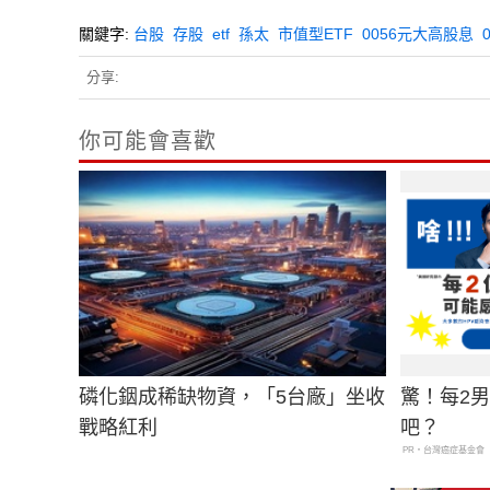
關鍵字:
台股
存股
etf
孫太
市值型ETF
0056元大高股息
分享:
你可能會喜歡
磷化銦成稀缺物資，「5台廠」坐收
驚！每2
戰略紅利
吧？
PR・台灣癌症基金會