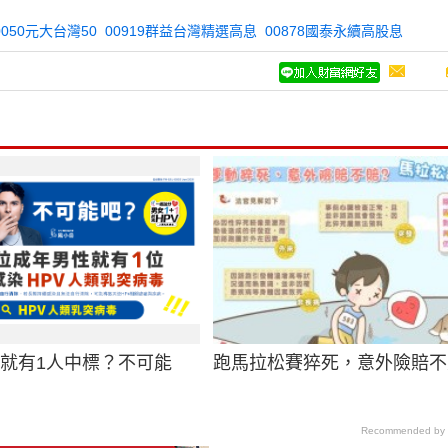
0050元大台灣50
00919群益台灣精選高息
00878國泰永續高股息
男就有1人中標？不可能
跑馬拉松賽猝死，意外險賠不
Recommended by