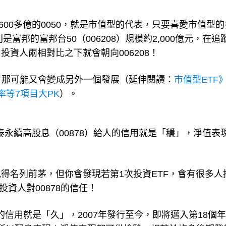
600多億的0050，就是市值型的代表，只要喜愛市值型
富邦的富邦台50（006208）規模約2,000億元，在追
資人兩相對比之下就會朝向006208！
後呢？那可能又會變成另外一個發展（延伸閱讀：
市值型ETF
率等7項目大PK
）。
國泰永續高股息（00878）給人的信用就是「穩」，淨值表
得名列前茅，但你會發現若第1次投資ETF，會有很多人
投資人對00878的信任！
人的信用就是「久」，2007年發行至今，即將邁入第18個