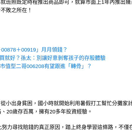
就班照既定時程推出商品即可，就算市面上1年內推出幾
於不敗之所在！
00878＋00919」月月領錢？
母直接買就好？孫太：別讓好意剝奪孩子的存股體驗
！市值型二哥006208有望跟進「轉骨」？
。從小出身貧困，國小時就開始利用暑假打工幫忙分攤家
、20歲存百萬，擁有20多年投資經驗。
為此努力尋找賠錢的真正原因，踏上終身學習這條路，不僅