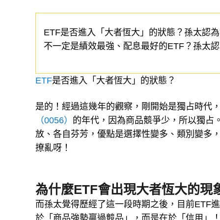
ETF是否進入「大者恆大」的狀態？孫太認
不一定是績效最強、配息最好的ETF？孫太
ETF
是否進入「大者恆大」的狀態？
是的！經過這幾年的觀察，剛開始是獨占時代
（0056）
的年代，因為商品競爭少，所以獨占。
放、各自芬芳，優點是選擇性變多、類別變多，
撩亂呀！
為什麼ETF會出現大者恆大的現
而孫太覺得歷經了這一段時期之後，目前ETF
於「商品強勢贏過競品」，而是在於「信用」