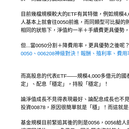
目前幾檔規模較大的ETF有其特徵，例如規模4,
人基本上就會往0050前進，而同類型可比擬的則是
相同的狀態下，淨值約一半＋手續費更具優勢，投
但...當0050分割＋降費用率，更具優勢之
0050、006208神級對決！報酬、殖利率、費用
而高股息的代表ETF——規模4,000多億元的
定」、配息「穩定」，持股「穩定」！
論淨值成長不見得表現最好、論配息成長也不見
投資00878，原因很簡單就是「穩」！而這就是
基金規模目前緊追其後的則是0056，0056給