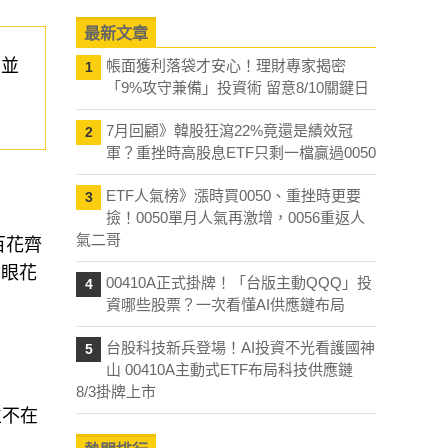
最新文章
的並
帳面獲利落袋才安心！理財專家揭密
1
「9%攻守兼備」投資術 留意8/10關鍵日
7月回顧》韓股狂瀉22%竟還是績效冠
2
軍？重挫時高股息ETF只剩一檔贏過0050
ETF人氣榜》漲時買0050、重挫時更要
3
撿！0050單月人氣再激增，0056重返人
氣二哥
百花齊
.眼花
00410A正式掛牌！「台版主動QQQ」投
4
資哪些股票？一次看懂AI供應鏈布局
台股科技新兵登場！AI投資不光看護國神
5
山 00410A主動式ETF布局科技供應鏈
8/3掛牌上市
立不在