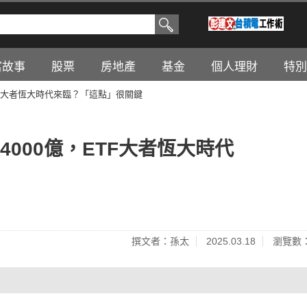
富故事
股票
房地產
基金
個人理財
特別
億，ETF大者恆大時代來臨？「這點」很關鍵
突破4000億，ETF大者恆大時代
撰文者：孫太
2025.03.18
瀏覽數：