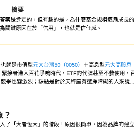
摘要
為答案是肯定的，但有趣的是，為什麼基金規模逐漸成長
認為關鍵原因在於「信用」，也就是信任感。
，也就是市值型
元大台灣50（0050）
＋高息型
元大高股息
緊接者進入百花爭鳴時代，ETF的代號甚至不敷使用，
競爭也變激烈；缺點是對於天秤座有選擇障礙的人來說..
象？
進入了「大者恆大」的階段！原因很簡單，因為品牌的建
！