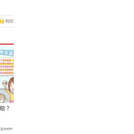
列印
賠？