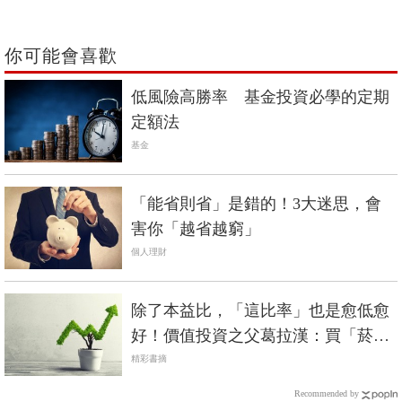
你可能會喜歡
低風險高勝率 基金投資必學的定期
定額法
基金
「能省則省」是錯的！3大迷思，會
害你「越省越窮」
個人理財
除了本益比，「這比率」也是愈低愈
好！價值投資之父葛拉漢：買「菸屁
股」就對了
精彩書摘
Recommended by