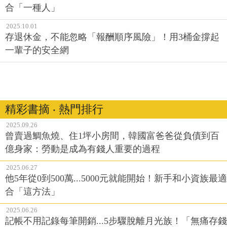
合「一種人」
2025.10.01
存退休金，不能忽略「報酬順序風險」！用3桶金撐起
一輩子的安全網
精彩書摘 ‧ 熱門排行
2025.09.26
曾賣過鯛魚燒、住1坪小房間，韓國富爸爸從負債到百
億身家：勞動是成為有錢人重要的過程
2025.06.27
他5年從0到500萬...5000元就能開始！新手和小資族最適
合「這方法」
2025.06.26
記帳不用記錄每筆開銷...5步驟脫離月光族！「無痛存錢