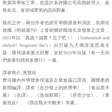
商業與學術三界，也是許多跨國公司高階經理人、政
商名流、各領域菁英的諮詢對象。
除此之外，兩位作者也經常舉辦講座和演說，長期在
德國《明鏡週刊》上發表關於職場生涯發展之文章，
2021年以〈真誠？誠實？忘了吧！〉（Authentisch und
ehrlich? Vergessen Sie''s）以打破九大職涯迷思為主
題，獲得讀者廣大回響，並於2022年出版《有一天你
們會看到我有多麼行》一書。
譯者簡介_黃慧珍
歷任國內外博覽會現場及企業會議口譯員、國際產經
新聞編譯。譯有《在沙發上的經濟學》、《食品黑手
黨》（合譯）、《造假新聞》、《穿雲少女》、《青
春造反》、《我在戰火中醒來》等書。