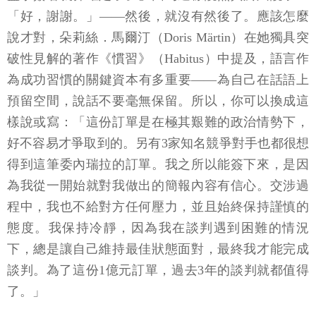
「好，謝謝。」——然後，就沒有然後了。應該怎麼
說才對，朵莉絲．馬爾汀（Doris Märtin）在她獨具突
破性見解的著作《慣習》（Habitus）中提及，語言作
為成功習慣的關鍵資本有多重要——為自己在話語上
預留空間，說話不要毫無保留。所以，你可以換成這
樣說或寫：「這份訂單是在極其艱難的政治情勢下，
好不容易才爭取到的。另有3家知名競爭對手也都很想
得到這筆委內瑞拉的訂單。我之所以能簽下來，是因
為我從一開始就對我做出的簡報內容有信心。交涉過
程中，我也不給對方任何壓力，並且始終保持謹慎的
態度。我保持冷靜，因為我在談判遇到困難的情況
下，總是讓自己維持最佳狀態面對，最終我才能完成
談判。為了這份1億元訂單，過去3年的談判就都值得
了。」