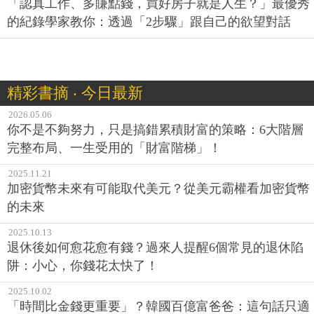
「認真工作、多賺點錢，買好房子就是人生？」最優秀
的紀錄學家教你：透過「2步驟」跟自己的欲望對話
精彩書摘 ‧ 今日最新
2026.05.06
你不是不夠努力，只是搞錯累積財富的策略：6大階層
完整布局、一生受用的「財富階梯」！
2025.11.21
加密貨幣未來有可能取代美元？從美元霸權看加密貨幣
的未來
2025.10.13
退休後如何愈花愈有錢？過來人提醒6個常見的退休陷
阱：小心，你錢花太快了！
2025.10.02
「時間比金錢更重要」？韓國百億富爸爸：這句話只適