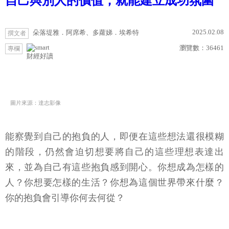
自己與別人的價值，就能建立成功氛圍
2025.02.08
朵落堤雅．阿席希、多蘿娣．埃希特
撰文者
瀏覽數：
36461
專欄
財經好讀
圖片來源：達志影像
能察覺到自己的抱負的人，即便在這些想法還很模糊
的階段，仍然會迫切想要將自己的這些理想表達出
來，並為自己有這些抱負感到開心。你想成為怎樣的
人？你想要怎樣的生活？你想為這個世界帶來什麼？
你的抱負會引導你何去何從？