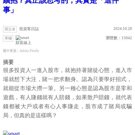
續抱？真正該思考的，其實是「這件
事」
2024.10.28
投資客日誌
撰文者
瀏覽數：
15942
專欄
財富線上
圖片來源：Adobe Firefly
摘要
很多投資人一進入股市，就抱持著賭徒心態，進入市
場就想下大注，賭一把求翻身。認為只要學好招式，
就能從市場大撈一筆。另一種心態是認為股市是零和
遊戲，有人賺錢就有人賠錢，如果散戶賠錢，就代表
錢都被大戶或者有心人事賺走，股市成了賭局或騙
局，但真的是這樣嗎？