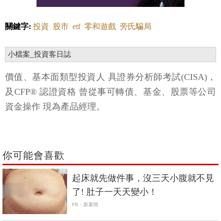
關鍵字:
投資
股市
etf
零和遊戲
旁氏騙局
小檔案_投資客日誌
價值、基本面類型投資人 具證券分析師考試(CISA)，
及CFP® 認證資格 曾從事可轉債、基金、股票等公司
資金操作 現為產品經理。
你可能會喜歡
PR
起床就先做件事，沒三天小腹就不見
了! 肚子一天天變小！
PR・新素簡