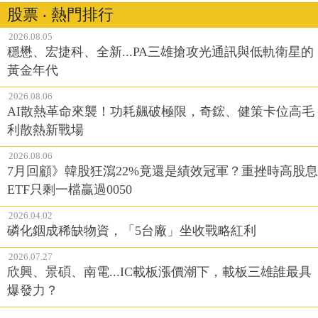
股票 ‧ 熱門排行
2026.08.05
穩懋、宏捷科、全新...PA三雄搶攻光通訊與低軌衛星的
黃金年代
2026.08.06
AI散熱革命來襲！功耗飆破極限，奇鋐、健策卡位高毛
利散熱新戰場
2026.08.06
7月回顧》韓股狂瀉22%竟還是績效冠軍？重挫時高股息
ETF只剩一檔贏過0050
2026.04.02
磷化銦成稀缺物資，「5台廠」坐收戰略紅利
2026.07.27
欣興、景碩、南電...IC載板漲價潮下，載板三雄誰最具
爆發力？