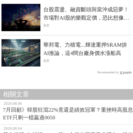
台股震盪、融資斷頭與當沖成惡夢！
市場對AI股的樂觀定價，恐比想像中
脆弱
股票
華邦電、力積電...輝達重押SRAM拚
AI推論，這4間台廠身價水漲船高
股票
Recommended by
相關文章
2026.08.06
7月回顧》韓股狂瀉22%竟還是績效冠軍？重挫時高股息
ETF只剩一檔贏過0050
2026.08.04