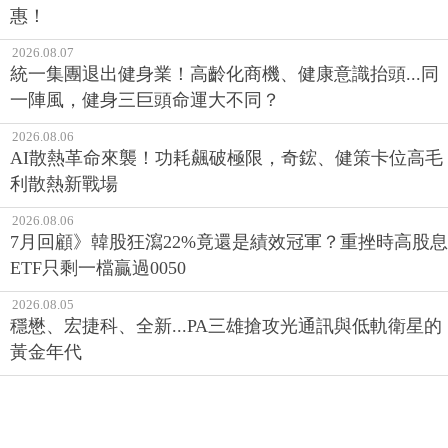
惠！
2026.08.07
統一集團退出健身業！高齡化商機、健康意識抬頭...同
一陣風，健身三巨頭命運大不同？
2026.08.06
AI散熱革命來襲！功耗飆破極限，奇鋐、健策卡位高毛
利散熱新戰場
2026.08.06
7月回顧》韓股狂瀉22%竟還是績效冠軍？重挫時高股息
ETF只剩一檔贏過0050
2026.08.05
穩懋、宏捷科、全新...PA三雄搶攻光通訊與低軌衛星的
黃金年代