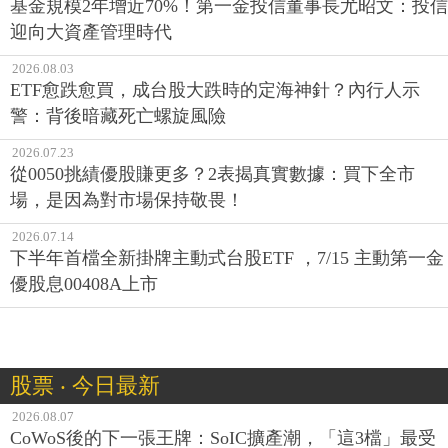
基金規模2年增近70%！第一金投信董事長尤昭文：投信
迎向大資產管理時代
2026.08.03
ETF愈跌愈買，成台股大跌時的定海神針？內行人示
警：背後暗藏死亡螺旋風險
2026.07.23
從0050挑績優股賺更多？2表揭真實數據：買下全市
場，是因為對市場保持敬畏！
2026.07.14
下半年首檔全新掛牌主動式台股ETF ，7/15 主動第一金
優股息00408A上市
股票 ‧ 今日最新
2026.08.07
CoWoS後的下一張王牌：SoIC擴產潮，「這3檔」最受