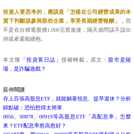
投資人要思考的，應該是「怎樣在公司經營成果的本
質下判斷該參與那些企業，享受長期經營報酬」，
而
不是在台積電股價1,000元買進後，隔天就問該不該出
掉或者還能續抱。
本文獲
「投資客日誌」
授權轉載，原文：
股市是賭
場，是詐騙遊戲？
延伸閱讀
存上百張高股息ETF，就能躺著領息、提早退休？分析
師點破：恐怕想得太簡單
0056、00878、00919等高股息ETF「高配息率」怎麼
來？ETF配息率愈高愈好？