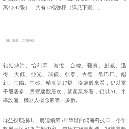
萬4,547張），共有17檔強棒（詳見下圖）。
圖片來源：工商時報
包括鴻海、怡利電、海悅、台橡、毅嘉、創威、迅
得、天鈺、亞光、瑞儀、亞泰、牧德、欣巴巴、錩
新、其陽、中砂、精測等17檔。從類股來看，仍以電
子股居多，另營建股居次；就產業來看，仍以AI、半
導設備、機器人概念股等居多數。
群益投顧指出，將連續第5年舉辦的鴻海科技日，今年