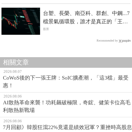
台塑、長榮、南亞科、群創、中鋼...7
檔景氣循環股，誰才是真正的「王
者」？
股票
Recommended by
相關文章
2026.08.07
CoWoS後的下一張王牌：SoIC擴產潮，「這3檔」最受
惠！
2026.08.06
AI散熱革命來襲！功耗飆破極限，奇鋐、健策卡位高毛
利散熱新戰場
2026.08.06
7月回顧》韓股狂瀉22%竟還是績效冠軍？重挫時高股息