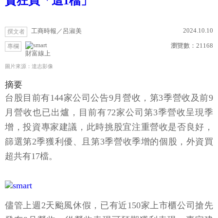
資狂買「這1檔」
2024.10.10
工商時報／呂淑美
撰文者
瀏覽數：
21168
專欄
財富線上
圖片來源：達志影像
摘要
台股目前有144家公司公告9月營收，第3季營收及前9
月營收也已出爐，目前有72家公司第3季營收呈現季
增，投資專家建議，此時挑股宜注重營收是否良好，
篩選第2季獲利優、且第3季營收季增的個股，外資買
超共有17檔。
儘管上週2天颱風休假，已有近150家上市櫃公司搶先