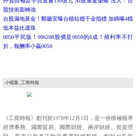
外資回補反手買進逾130億元 AI股重返榮耀 法人：台
股技術面轉強
台股滿地黃金！鄭廳宜曝台積站穩千金指標 加碼曝4檔
低本益比遺珠
0050平民版！006208股價是0050的6成！殖利率不打
折，報酬率小贏0050
小檔案_工商時報
《工商時報》創刊於1978年12月1日，是一份積極報導
經濟事務、國際貿易、國際財經、兩岸財經、投資理