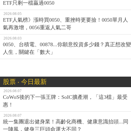
ETF只剩一檔贏過0050
2026.08.05
ETF人氣榜》漲時買0050、重挫時更要撿！0050單月人
氣再激增，0056重返人氣二哥
2026.08.03
0050、台積電、00878...你願意投資多少錢？真正想改變
人生，關鍵在「數大」
股票 ‧ 今日最新
2026.08.07
CoWoS後的下一張王牌：SoIC擴產潮，「這3檔」最受
惠！
2026.08.07
統一集團退出健身業！高齡化商機、健康意識抬頭...同
一陣風，健身三巨頭命運大不同？