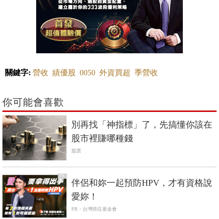
關鍵字:
營收
績優股
0050
外資買超
季營收
你可能會喜歡
別再找「神指標」了，先搞懂你該在
股市裡賺哪種錢
股票
PR
伴侶和妳一起預防HPV，才有資格說
愛妳！
PR・台灣癌症基金會