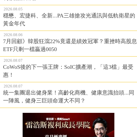
2026.08.05
穩懋、宏捷科、全新...PA三雄搶攻光通訊與低軌衛星的
黃金年代
2026.08.06
7月回顧》韓股狂瀉22%竟還是績效冠軍？重挫時高股息
ETF只剩一檔贏過0050
2026.08.07
CoWoS後的下一張王牌：SoIC擴產潮，「這3檔」最受
惠！
2026.08.07
統一集團退出健身業！高齡化商機、健康意識抬頭...同
一陣風，健身三巨頭命運大不同？