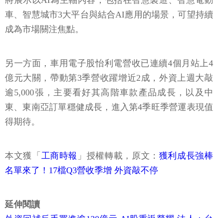
將展示以AI為主軸內容，包括在智慧製造、智慧電動
車、智慧城市3大平台與結合AI應用的場景，可望持續
成為市場關注焦點。
另一方面，車用電子股怡利電營收已連續4個月站上4
億元大關，帶動第3季營收躍增近2成，外資上週大敲
逾5,000張，主要看好其高階車款產品成長，以及中
東、東南亞訂單穩健成長，進入第4季旺季營運表現值
得期待。
本文獲「
工商時報
」授權轉載，原文：
獲利成長強棒
名單來了！17檔Q3營收季增 外資敲不停
延伸閱讀