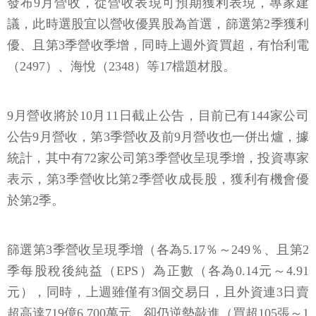
發布9月營收，從營收表現可預期獲利表現，專家建
議，此時選股宜以營收優異股為首選，篩選第2季獲利
優、且第3季營收季增，同時上週外資買超，有怡利電
（2497）、海悅（2348）等17檔題材股。
9月營收將於10月11日截止公告，目前已有144家公司
公告9月營收，第3季營收及前9月營收也一併出爐，據
統計，其中有72家公司第3季營收呈現季增，投資專家
表示，第3季營收比第2季營收成長股，獲利有機會優
於第2季。
篩選第3季營收呈現季增（各為5.17％～249％、且第2
季每股稅後純益（EPS）為正數（各為0.14元～4.91
元），同時，上週雖僅有3個交易日，且外資連3日賣
超高達719億6,700萬元，卻仍逆勢敲進（買超105張～1