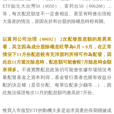
ETF如元大台灣50（0050）、富邦台50（006208）...
等，每次配息額並不一定會相近、甚至有時會出現較
大落差的情況，原因在於和台股的除權息時程有關。
以富邦公司治理（00692） 2次配發股息額的差異來
看，其主因為成分股除權息旺季為6月～8月，在正常
情況下11月份配息較有充沛股利所得可作為配發，因
此在11月當次除息時，配息額可能會較7月除息時金額
來得多。
不過實際配息政策仍可能會依據市場情況考
量配發基金之資本利得，基金發行業者也握有收益分
配的決定權（是否分配、每單位配多少錢等…），因
此無法保證每次11月的配息額均會高於7月份。
惟買入市值型ETF的動機大多是追求資產的長期穩健成