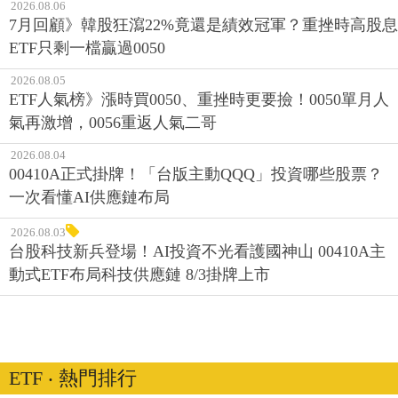
2026.08.06
7月回顧》韓股狂瀉22%竟還是績效冠軍？重挫時高股息
ETF只剩一檔贏過0050
2026.08.05
ETF人氣榜》漲時買0050、重挫時更要撿！0050單月人
氣再激增，0056重返人氣二哥
2026.08.04
00410A正式掛牌！「台版主動QQQ」投資哪些股票？
一次看懂AI供應鏈布局
2026.08.03
台股科技新兵登場！AI投資不光看護國神山 00410A主
動式ETF布局科技供應鏈 8/3掛牌上市
ETF ‧ 熱門排行