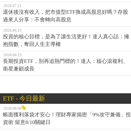
2026.07.21
退休後沒有收入，把市值型ETF換成高股息好嗎？存股
過來人分享：不會轉向高股息
2026.06.25
投資的核心目標，是為了讓生活更好！達人真心話：擁
抱指數，奪回人生主導權
2026.06.23
長期投資ETF，別再追熱門標的！達人：核心滾複利、
衛星兼顧成長
ETF ‧ 今日最新
2026.08.06
帳面獲利落袋才安心！理財專家揭密「9%攻守兼備」投
資術 留意8/10關鍵日