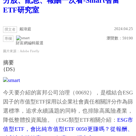
分股、配息、報酬一次看-Smart智富
ETF研究室
2024.04.25
戴瑋庭
撰文者
瀏覽數：
59190
專欄
財富網編輯嚴選
圖片來源：Adobe Firefly
摘要
{DS}
今天要介紹的富邦公司治理（00692），是檔結合ESG
因子的市值型ETF採用以企業社會責任相關評分作為篩
選標準，追求永續議題的同時，也排除高風險產業，
降低整體投資風險。（ESG類型ETF相關介紹：
ESG市
值型ETF，會比純市值型ETF 0050更賺嗎？從報酬、