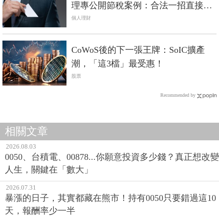
理專公開節稅案例：合法一招直接
「免稅」
個人理財
CoWoS後的下一張王牌：SoIC擴產
潮，「這3檔」最受惠！
股票
Recommended by
相關文章
2026.08.03
0050、台積電、00878...你願意投資多少錢？真正想改變
人生，關鍵在「數大」
2026.07.31
暴漲的日子，其實都藏在熊市！持有0050只要錯過這10
天，報酬率少一半