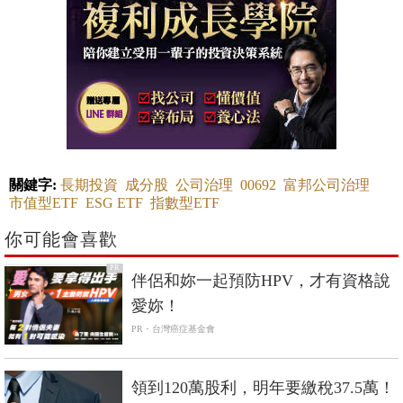
關鍵字:
長期投資
成分股
公司治理
00692
富邦公司治理
市值型ETF
ESG ETF
指數型ETF
你可能會喜歡
PR
伴侶和妳一起預防HPV，才有資格說
愛妳！
PR・台灣癌症基金會
領到120萬股利，明年要繳稅37.5萬！