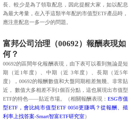
長、較少是為了領取配息，因此提醒大家，如以配息
為最大考量，在入手這類半年配的市值型ETF產品時，
應注意配息一多一少的問題。
富邦公司治理（00692）報酬表現如
何？
00692的區間年化報酬表現，由下表可以看到無論是短
期（近1年度）、中期（近 3年度）、長期（近5年
度），00692的報酬數值和大盤同期相差無幾、非常貼
近， 數值大多相差不到1個百分點，這也展現出市值型
ETF的特色——貼近市場。（相關報酬表現：
ESG市值
型ETF，會比純市值型ETF 0050更賺嗎？從報酬、殖
利率上找答案-Smart智富ETF研究室
）