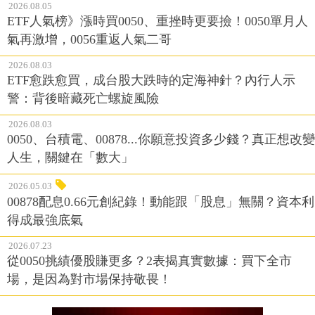
2026.08.05
ETF人氣榜》漲時買0050、重挫時更要撿！0050單月人
氣再激增，0056重返人氣二哥
2026.08.03
ETF愈跌愈買，成台股大跌時的定海神針？內行人示
警：背後暗藏死亡螺旋風險
2026.08.03
0050、台積電、00878...你願意投資多少錢？真正想改變
人生，關鍵在「數大」
2026.05.03
00878配息0.66元創紀錄！動能跟「股息」無關？資本利
得成最強底氣
2026.07.23
從0050挑績優股賺更多？2表揭真實數據：買下全市
場，是因為對市場保持敬畏！