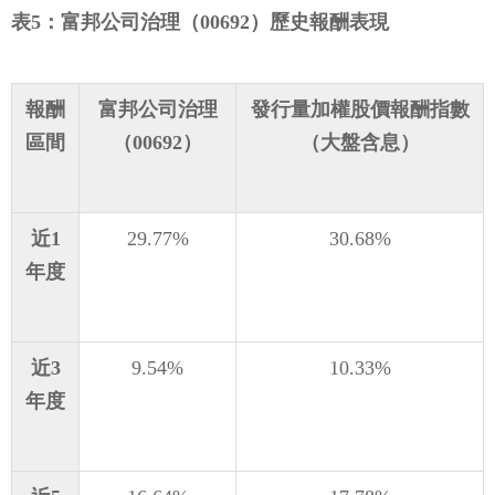
表5：富邦公司治理（00692）歷史報酬表現
報酬
富邦公司治理
發行量加權股價報酬指數
區間
（00692）
（大盤含息）
近1
29.77%
30.68%
年度
近3
9.54%
10.33%
年度