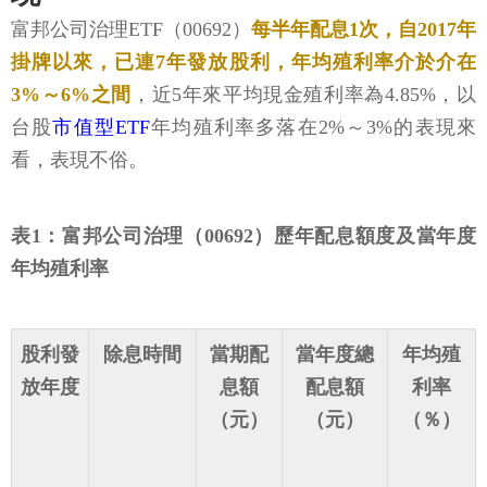
富邦公司治理ETF（00692）
每半年配息1次，自2017年
掛牌以來，已連7年發放股利，年均殖利率介於介在
3%～6%之間
，近5年來平均現金殖利率為4.85%，以
台股
市值型ETF
年均殖利率多落在2%～3%的表現來
看，表現不俗。
表1：富邦公司治理（00692）歷年配息額度及當年度
年均殖利率
股利發
除息時間
當期配
當年度總
年均殖
放年度
息額
配息額
利率
（元）
（元）
（％）