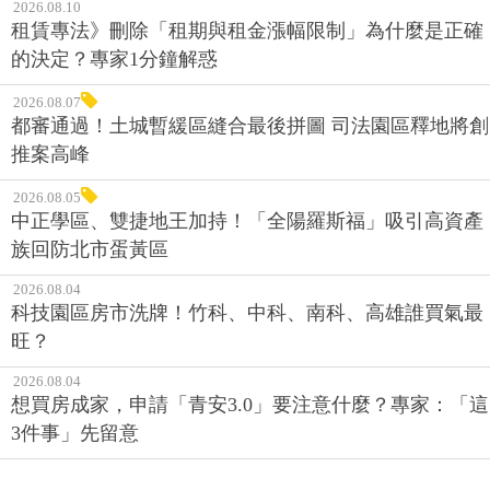
2026.08.10
租賃專法》刪除「租期與租金漲幅限制」為什麼是正確
的決定？專家1分鐘解惑
2026.08.07
都審通過！土城暫緩區縫合最後拼圖 司法園區釋地將創
推案高峰
2026.08.05
中正學區、雙捷地王加持！「全陽羅斯福」吸引高資產
族回防北市蛋黃區
2026.08.04
科技園區房市洗牌！竹科、中科、南科、高雄誰買氣最
旺？
2026.08.04
想買房成家，申請「青安3.0」要注意什麼？專家：「這
3件事」先留意