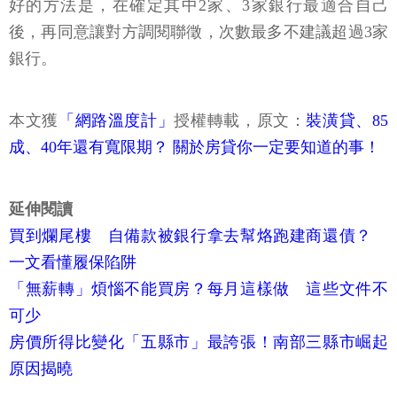
好的方法是，在確定其中2家、3家銀行最適合自己
後，再同意讓對方調閱聯徵，次數最多不建議超過3家
銀行。
本文獲
「網路溫度計」
授權轉載，原文：
裝潢貸、85
成、40年還有寬限期？ 關於房貸你一定要知道的事！
延伸閱讀
買到爛尾樓 自備款被銀行拿去幫烙跑建商還債？
一文看懂履保陷阱
「無薪轉」煩惱不能買房？每月這樣做 這些文件不
可少
房價所得比變化「五縣市」最誇張！南部三縣市崛起
原因揭曉