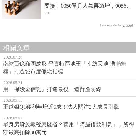
要撿！0050單月人氣再激增，0056重
返人氣二哥
ETF
Recommended by
相關文章
2026.07.24
南紡百億商圈成形 平實特區地王「南紡天地 浩瀚無
極」打造城市度假宅指標
2026.05.21
用「保險金信託」打造最後一道資產防線
2026.05.15
王道銀Q1獲利年增近5成！法人關注2大成長引擎
2026.05.07
單身房貸族報稅怎麼省？善用「購屋借款利息」，所得
額最高扣除30萬元