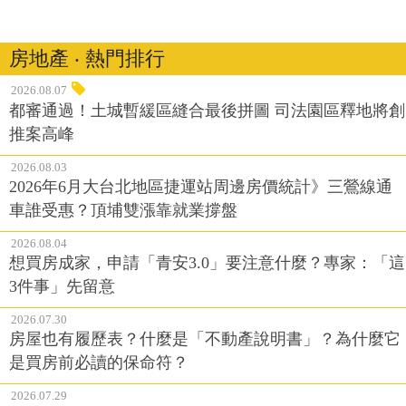
房地產 ‧ 熱門排行
2026.08.07
都審通過！土城暫緩區縫合最後拼圖 司法園區釋地將創
推案高峰
2026.08.03
2026年6月大台北地區捷運站周邊房價統計》三鶯線通
車誰受惠？頂埔雙漲靠就業撐盤
2026.08.04
想買房成家，申請「青安3.0」要注意什麼？專家：「這
3件事」先留意
2026.07.30
房屋也有履歷表？什麼是「不動產說明書」？為什麼它
是買房前必讀的保命符？
2026.07.29