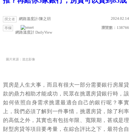
推？再給你5家銀行，房貸可以貸到85成
2024.02.14
網路溫度計/陳之玥
撰文者
瀏覽數：
138766
專欄
網路溫度計 DailyView
圖片來源：達志影像
買房是人生大事，而且有很大一部分需要銀行房屋貸
款的鼎力相助才能成功，民眾在挑選房貸銀行時，該
如何依照自身需求挑選最適合自己的銀行呢？事實
上，我們必須了解到一件事情，挑選房貸，除了利率
的高低之外，其實也有包括年限、寬限期，甚或是理
財型房貸等項目要考量，在綜合評比之下，最符合自