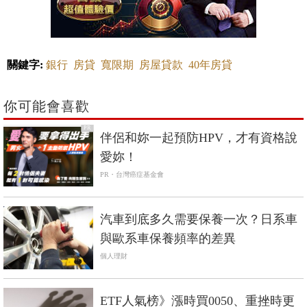
關鍵字:
銀行
房貸
寬限期
房屋貸款
40年房貸
你可能會喜歡
PR
伴侶和妳一起預防HPV，才有資格說
愛妳！
PR・台灣癌症基金會
汽車到底多久需要保養一次？日系車
與歐系車保養頻率的差異
個人理財
ETF人氣榜》漲時買0050、重挫時更